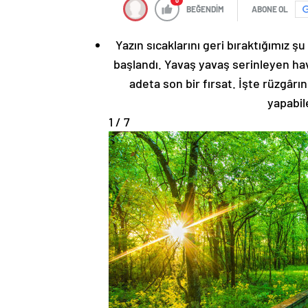
0
BEĞENDİM
ABONE OL
Yazın sıcaklarını geri bıraktığımız 
başlandı. Yavaş yavaş serinleyen hav
adeta son bir fırsat. İşte rüzgârın
yapabil
1 / 7