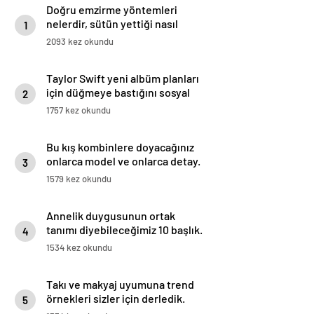
Doğru emzirme yöntemleri
nelerdir, sütün yettiği nasıl
1
anlaşılır?
2093 kez okundu
Taylor Swift yeni albüm planları
için düğmeye bastığını sosyal
2
medyadan duyurdu!
1757 kez okundu
Bu kış kombinlere doyacağınız
onlarca model ve onlarca detay.
3
1579 kez okundu
Annelik duygusunun ortak
tanımı diyebileceğimiz 10 başlık.
4
1534 kez okundu
Takı ve makyaj uyumuna trend
örnekleri sizler için derledik.
5