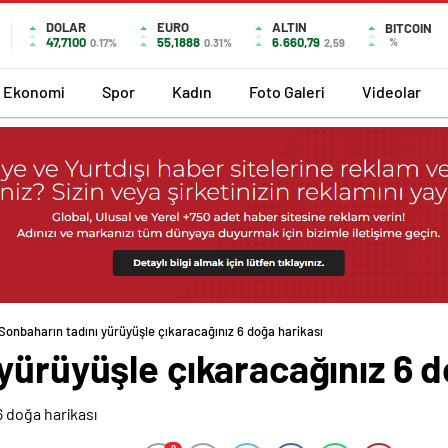
DOLAR
EURO
ALTIN
BITCOIN
47,7100
55,1888
6.660,79
%
0.17%
0.31%
2,59
Ekonomi
Spor
Kadın
Foto Galeri
Videolar
Sonbaharın tadını yürüyüşle çıkaracağınız 6 doğa harikası
yürüyüşle çıkaracağınız 6 d