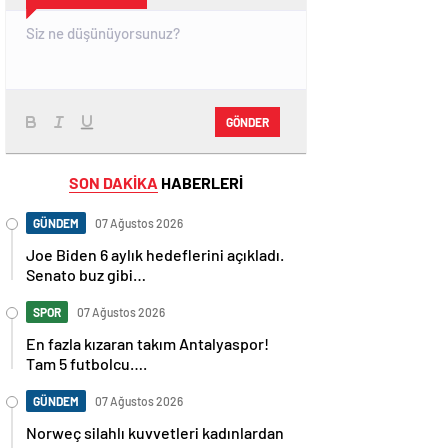
GÖNDER
SON DAKİKA
HABERLERİ
GÜNDEM
07 Ağustos 2026
Joe Biden 6 aylık hedeflerini açıkladı.
Senato buz gibi…
SPOR
07 Ağustos 2026
En fazla kızaran takım Antalyaspor!
Tam 5 futbolcu….
GÜNDEM
07 Ağustos 2026
Norweç silahlı kuvvetleri kadınlardan