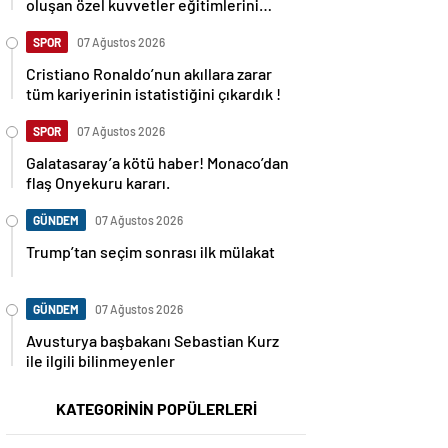
oluşan özel kuvvetler eğitimlerini
başlattı.
SPOR
07 Ağustos 2026
Cristiano Ronaldo’nun akıllara zarar
tüm kariyerinin istatistiğini çıkardık !
SPOR
07 Ağustos 2026
Galatasaray’a kötü haber! Monaco’dan
flaş Onyekuru kararı.
GÜNDEM
07 Ağustos 2026
Trump’tan seçim sonrası ilk mülakat
GÜNDEM
07 Ağustos 2026
Avusturya başbakanı Sebastian Kurz
ile ilgili bilinmeyenler
KATEGORİNİN POPÜLERLERİ