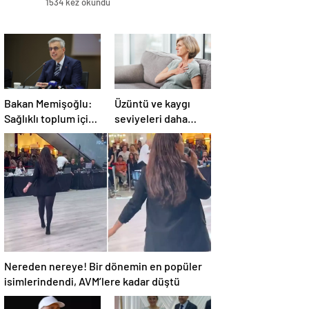
1534 kez okundu
Bakan Memişoğlu:
Üzüntü ve kaygı
Sağlıklı toplum için
seviyeleri daha
uğraşıyoruz
yüksek! Anne
kalbindeki şaşırtan
değişim
Nereden nereye! Bir dönemin en popüler
isimlerindendi, AVM’lere kadar düştü