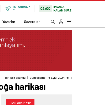
İMSAK'A
İSTANBUL
02:00
KALAN SÜRE
°
Yazarlar
Gazeteler
oğa harikası
HIZLI YORUM YAP