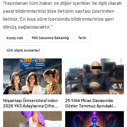
“Yayınlanan tüm haber ve diğer içerikler ile ilgili olarak
yasal bildirimlerinizi bize iletişim sayfası üzerinden
iletiniz. En kısa süre içerisinde bildirimlerinize geri
dönüş sağlanılacaktır.”
kuzey ırak
Milli Savunma Bakanlığı
Terör
türk silahlı kuvvetleri
Nişantaşı Üniversitesi’nden
25 Yıllık Miras Davasında
2026 YKS Adaylarına Çifte
Gözler Temmuz Ayındaki
Güvence: Sabit Ücret ve
Karar Duruşmasına Çevrildi
Kesintisiz Burs