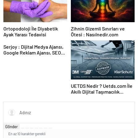
Ortopodoloji İle Diyabetik
Zihnin Gizemli Sınırları ve
Ayak Yarası Tedavisi
Ötesi : Nasılnedir.com
Serjoy : Dijital Medya Ajansı,
Google Reklam Ajansı, SEO
Ajansı ve Web Tasarım Ajansı
UETDS Nedir ? Uetds.com İle
Akıllı Dijital Taşımacılık
Yazılımı
Gönder
En az 10 karakter gerekli