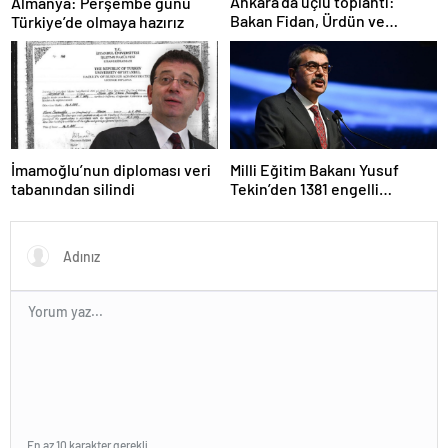
Ankara’da üçlü toplantı:
Almanya: Perşembe günü
Bakan Fidan, Ürdün ve
Türkiye’de olmaya hazırız
Suriyeli mevkidaşlarıyla
görüştü
İmamoğlu’nun diploması veri
Milli Eğitim Bakanı Yusuf
tabanından silindi
Tekin’den 1381 engelli
öğretmen atamasına ilişkin
paylaşım
En az 10 karakter gerekli