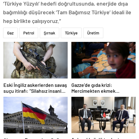
‘Türkiye Yüzyılı’ hedefi doğrultusunda, enerjide dışa
bağımlılığı düşürecek ‘Tam Bağımsız Türkiye’ ideali ile
hep birlikte çalışıyoruz.”
Gaz
Petrol
Şırnak
Türkiye
Üretim
Gazze’de gıda krizi:
Eski İngiliz askerlerden savaş
Mercimekten ekmek
suçu itirafı: “Silahsız insanları
yapıyorlar
uykuda öldürdüler”