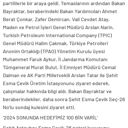
partililerle bir araya geldi. Temaslarının ardından Bakan
Bayraktar, beraberindeki Bakan Yardımcıları Ahmet
Berat Çonkar, Zafer Demircan, Vali Cevdet Atay,
Maden ve Petrol İşleri Genel Müdürü Arslan Narin,
Turkish Petroleum International Company (TPIC)
Genel Müdürü Halim Çakmak, Türkiye Petrolleri
Anonim Ortaklığı (TPAO) Yönetim Kurulu üyesi
Muhammet Faruk Aykur, İl Jandarma Komutanı
Tümgeneral Murat Bulut, İl Emniyet Müdürü Cemal
Dalman ve AK Parti Milletvekili Arslan Tatar ile Şehit
Esma Çevik Üretim İstasyonunu ziyaret ederek,
çalışmalar hakkında bilgi aldı. Bakan Bayraktar ve
beraberindekiler, daha sonra Şehit Esma Çevik Seç-26
No’lu sondaj kulesini ziyaret etti.
‘2024 SONUNDA HEDEFİMİZ 100 BİN VARİL’
Şehit Astsubay Esma Çevik-26 petrol kuyusunu