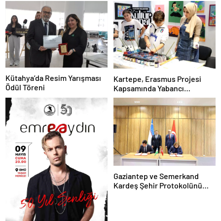
Kütahya’da Resim Yarışması
Kartepe, Erasmus Projesi
Ödül Töreni
Kapsamında Yabancı
Öğrencileri Ağırladı
Gaziantep ve Semerkand
Kardeş Şehir Protokolünü
İmzaladı