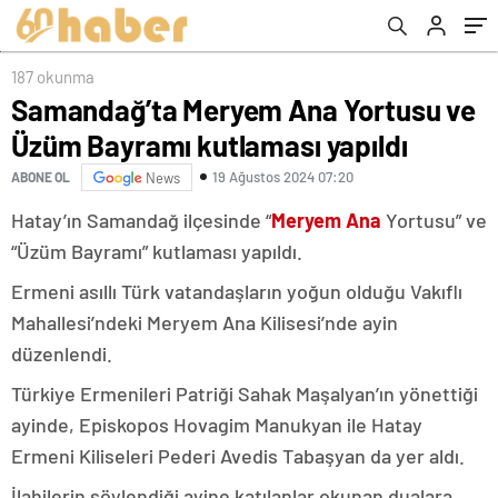
187 okunma
Samandağ’ta Meryem Ana Yortusu ve
Üzüm Bayramı kutlaması yapıldı
19 Ağustos 2024 07:20
ABONE OL
News
Hatay’ın Samandağ ilçesinde “
Meryem Ana
Yortusu” ve
“Üzüm Bayramı” kutlaması yapıldı.
Ermeni asıllı Türk vatandaşların yoğun olduğu Vakıflı
Mahallesi’ndeki Meryem Ana Kilisesi’nde ayin
düzenlendi.
Türkiye Ermenileri Patriği Sahak Maşalyan’ın yönettiği
ayinde, Episkopos Hovagim Manukyan ile Hatay
Ermeni Kiliseleri Pederi Avedis Tabaşyan da yer aldı.
İlahilerin söylendiği ayine katılanlar okunan dualara