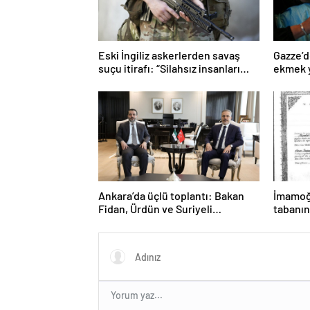
Eski İngiliz askerlerden savaş
Gazze’d
suçu itirafı: “Silahsız insanları
ekmek y
uykuda öldürdüler”
Ankara’da üçlü toplantı: Bakan
İmamoğl
Fidan, Ürdün ve Suriyeli
tabanın
mevkidaşlarıyla görüştü