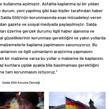
r kullanıma açılmıştır. Asfaltla kaplanma işi bir yıldan
u durum, yeni yapılmış gibi bazı kişiler tarafından haber
m, Salda Gölü’nün korunmasında esas mücadeleyi veren
an gazete ve sosyal medyada paylaşılmıştır. Salda
arı üzerine gerçek durumu ilgili haber ajansına ve
l güzelliklerinin korunması gerektiğini ve yakın yollarda
u malzemelerle kaplama yapılmasını savunuyoruz. Bu
nsanlarının ve ilgili uzmanların araştırma yapmasını
k bir malzeme varsa bu yollar o malzeme ile kaplansın.
z kumlara çıplak ayakla bile basılmaması gerektiğini
ne tam korunmasını istiyoruz.”
Salda Gölü Koruma Derneği