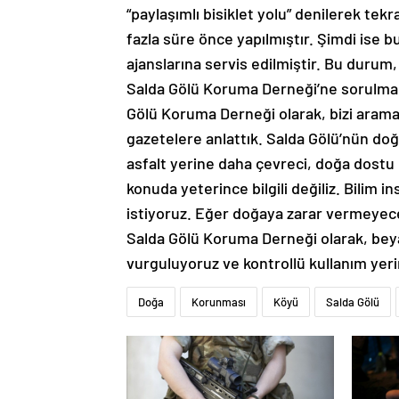
“paylaşımlı bisiklet yolu” denilerek tekra
fazla süre önce yapılmıştır. Şimdi ise b
ajanslarına servis edilmiştir. Bu duru
Salda Gölü Koruma Derneği’ne sorulmad
Gölü Koruma Derneği olarak, bizi aramal
gazetelere anlattık. Salda Gölü’nün doğa
asfalt yerine daha çevreci, doğa dost
konuda yeterince bilgili değiliz. Bilim i
istiyoruz. Eğer doğaya zarar vermeyece
Salda Gölü Koruma Derneği olarak, beya
vurguluyoruz ve kontrollü kullanım yeri
Doğa
Korunması
Köyü
Salda Gölü