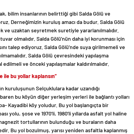
, bilim insanlarının belirttiği gibi Salda Gölü ve
ruz. Derneğimizin kuruluş amacı da budur. Salda Gölü
k ve uzaktan seyretmek suretiyle yararlanılmalıdır.
ratuvar olmalıdır. Salda Gölü’nün daha iyi korunması için
nı talep ediyoruz. Salda Gölü’nde suya girilmemeli ve
sılmamalıdır. Salda Gölü çevresindeki yapılaşma
l edilmeli ve önceki yapılaşmalar kaldırılmalıdır.
ile bu yollar kaplansın”
n kuruluşunun Selçuklulara kadar uzandığı
aren bu köyün diğer yerleşim yerleri ile bağlantı yolları
a- Kayadibi köy yoludur. Bu yol başlangıçta bir
ı yolu, şose ve 1970’li, 1980’li yıllarda asfalt yol haline
magnezit tortullarının bulunduğu ve buraların daha
tedir. Bu yol bozulmuş, yarısı yeniden asfaltla kaplanmış