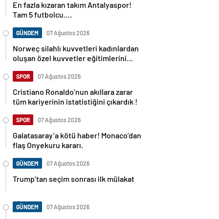
En fazla kızaran takım Antalyaspor!
Tam 5 futbolcu….
GÜNDEM
07 Ağustos 2026
Norweç silahlı kuvvetleri kadınlardan
oluşan özel kuvvetler eğitimlerini
başlattı.
SPOR
07 Ağustos 2026
Cristiano Ronaldo’nun akıllara zarar
tüm kariyerinin istatistiğini çıkardık !
SPOR
07 Ağustos 2026
Galatasaray’a kötü haber! Monaco’dan
flaş Onyekuru kararı.
GÜNDEM
07 Ağustos 2026
Trump’tan seçim sonrası ilk mülakat
GÜNDEM
07 Ağustos 2026