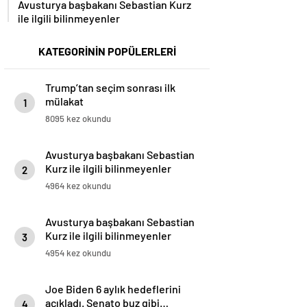
Avusturya başbakanı Sebastian Kurz
ile ilgili bilinmeyenler
KATEGORİNİN POPÜLERLERİ
Trump’tan seçim sonrası ilk
mülakat
1
8095 kez okundu
Avusturya başbakanı Sebastian
Kurz ile ilgili bilinmeyenler
2
4964 kez okundu
Avusturya başbakanı Sebastian
Kurz ile ilgili bilinmeyenler
3
4954 kez okundu
Joe Biden 6 aylık hedeflerini
açıkladı. Senato buz gibi…
4