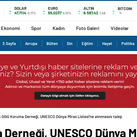
DOLAR
EURO
ALTIN
BITCOIN
47,7114
55,0237
6.587,42
%
0.17%
0.01%
1,46
Ekonomi
Spor
Kadın
Foto Galeri
Videolar
3.Sayfa
Avrupa
Bülten
Din
Eğitim
Hayat
Politika
 Gölü Koruma Derneği, UNESCO Dünya Miras Listesi’ne alınmasını talep
 Derneği, UNESCO Dünya Mi