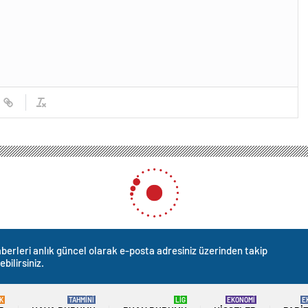
berleri anlık güncel olarak e-posta adresiniz üzerinden takip
ebilirsiniz.
K
TAHMİNİ
LİG
EKONOMİ
E