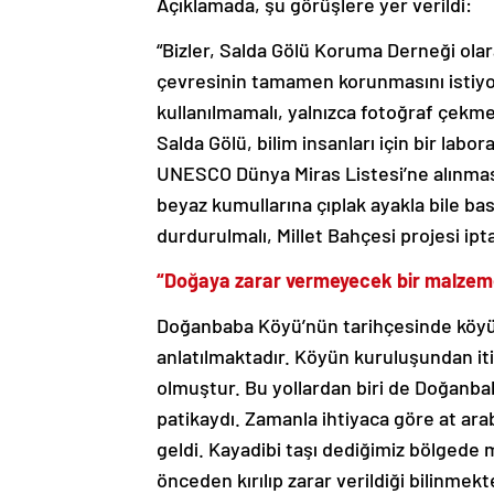
Açıklamada, şu görüşlere yer verildi:
“Bizler, Salda Gölü Koruma Derneği olarak
çevresinin tamamen korunmasını istiyo
kullanılmamalı, yalnızca fotoğraf çekme
Salda Gölü, bilim insanları için bir labo
UNESCO Dünya Miras Listesi’ne alınması
beyaz kumullarına çıplak ayakla bile ba
durdurulmalı, Millet Bahçesi projesi ipta
“Doğaya zarar vermeyecek bir malzeme 
Doğanbaba Köyü’nün tarihçesinde köyü
anlatılmaktadır. Köyün kuruluşundan itib
olmuştur. Bu yollardan biri de Doğanbab
patikaydı. Zamanla ihtiyaca göre at arabas
geldi. Kayadibi taşı dediğimiz bölgede 
önceden kırılıp zarar verildiği bilinmek