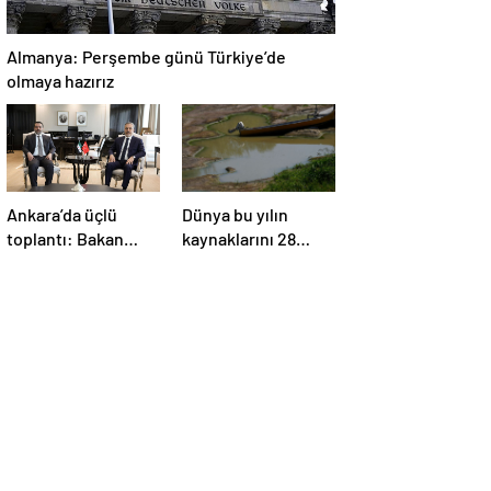
Almanya: Perşembe günü Türkiye’de
olmaya hazırız
Ankara’da üçlü
Dünya bu yılın
toplantı: Bakan
kaynaklarını 28
Fidan, Ürdün ve
Temmuz’da, Türkiye
Suriyeli
22 Haziran’da
mevkidaşlarıyla
tüketti
görüştü