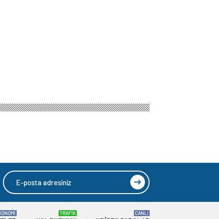
KONOMİ
TRAFİK
CANLI