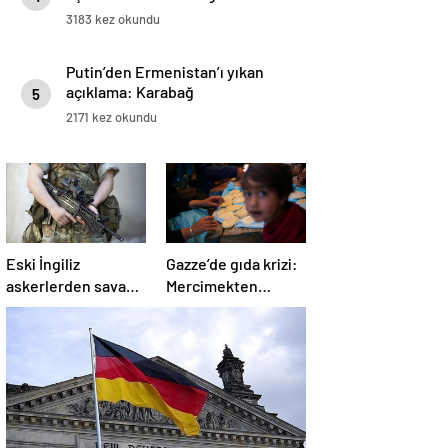
3183 kez okundu
Putin’den Ermenistan’ı yıkan
açıklama: Karabağ
5
Azerbaycan’ın ayrılmaz bir
2171 kez okundu
parçasıdır!
Eski İngiliz
Gazze’de gıda krizi:
askerlerden savaş
Mercimekten
suçu itirafı:
ekmek yapıyorlar
“Silahsız insanları
uykuda öldürdüler”