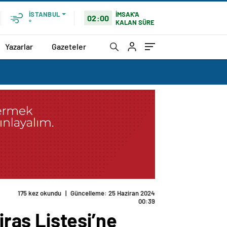
İMSAK'A
İSTANBUL
02:00
KALAN SÜRE
°
Yazarlar
Gazeteler
175 kez okundu
|
Güncelleme: 25 Haziran 2024
00:39
ras Listesi’ne