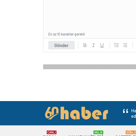
En az 10 karakter gerekli
Gönder
Ha
ed
CANLI
ANLIK
GÜNLÜ