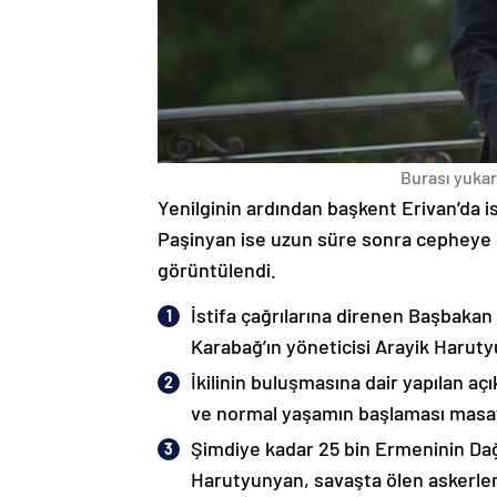
Burası yukarı
Yenilginin ardından başkent Erivan’da i
Paşinyan ise uzun süre sonra cepheye s
görüntülendi.
İstifa çağrılarına direnen Başbakan
Karabağ’ın yöneticisi Arayik Haruty
İkilinin buluşmasına dair yapılan a
ve normal yaşamın başlaması masaya
Şimdiye kadar 25 bin Ermeninin Dağ
Harutyunyan, savaşta ölen askerleri