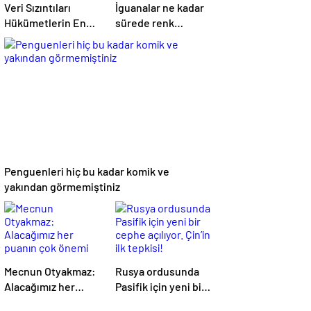
Veri Sızıntıları
İguanalar ne kadar
Hükümetlerin En
sürede renk
Büyük Kâbusu
değiştirebilir ?
Detaylar burada…
Penguenleri hiç bu kadar komik ve
yakından görmemiştiniz
Mecnun Otyakmaz:
Rusya ordusunda
Alacağımız her
Pasifik için yeni bir
puanın çok önemi
cephe açılıyor.