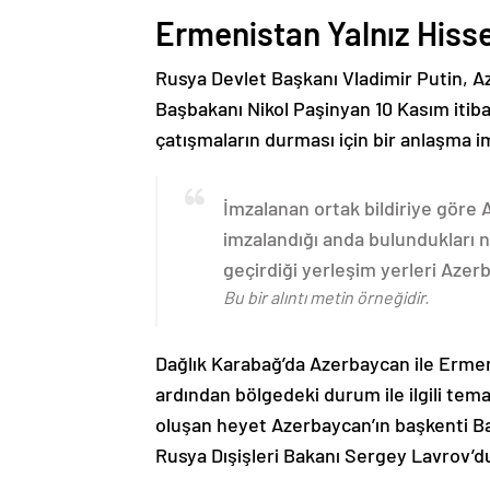
Ermenistan Yalnız Hiss
Rusya Devlet Başkanı Vladimir Putin, 
Başbakanı Nikol Paşinyan 10 Kasım itib
çatışmaların durması için bir anlaşma i
İmzalanan ortak bildiriye göre
imzalandığı anda bulundukları n
geçirdiği yerleşim yerleri Aze
Bu bir alıntı metin örneğidir.
Dağlık Karabağ’da Azerbaycan ile Erme
ardından bölgedeki durum ile ilgili t
oluşan heyet Azerbaycan’ın başkenti B
Rusya Dışişleri Bakanı Sergey Lavrov’d