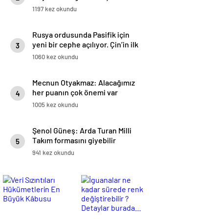
1197 kez okundu
Rusya ordusunda Pasifik için
yeni bir cephe açılıyor. Çin’in ilk
3
tepkisi!
1060 kez okundu
Mecnun Otyakmaz: Alacağımız
her puanın çok önemi var
4
1005 kez okundu
Şenol Güneş: Arda Turan Milli
Takım formasını giyebilir
5
941 kez okundu