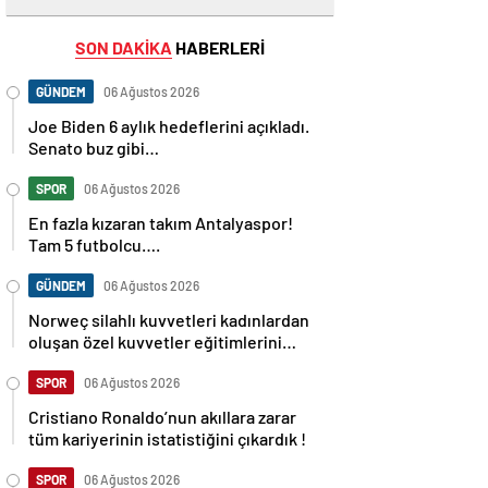
SON DAKİKA
HABERLERİ
GÜNDEM
06 Ağustos 2026
Joe Biden 6 aylık hedeflerini açıkladı.
Senato buz gibi…
SPOR
06 Ağustos 2026
En fazla kızaran takım Antalyaspor!
Tam 5 futbolcu….
GÜNDEM
06 Ağustos 2026
Norweç silahlı kuvvetleri kadınlardan
oluşan özel kuvvetler eğitimlerini
başlattı.
SPOR
06 Ağustos 2026
Cristiano Ronaldo’nun akıllara zarar
tüm kariyerinin istatistiğini çıkardık !
SPOR
06 Ağustos 2026