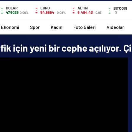
DOLAR
EURO
ALTIN
BITCOIN
47,6025
54,9894
6.494,43
%
0.06%
-0.08%
-0,03
Ekonomi
Spor
Kadın
Foto Galeri
Videolar
 için yeni bir cephe açılıyor. Çin