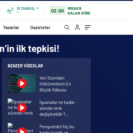
İMSAK'A
İSTANBUL
02:00
KALAN SÜRE
°
Yazarlar
Gazeteler
’in ilk tepkisi!
BENZER VIDEOLAR
Veri Sızıntıları
Hükümetlerin En
Büyük Kâbusu
İguanalar ne kadar
sürede renk
değiştirebilir ?
Detaylar burada…
Penguenleri hiç bu
kadar komik ve