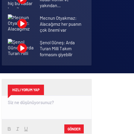
yakından
görmemiştiniz
Mecnun Otyakmaz:
Alacağımız her puanın
çok önemi var
Şenol Güneş: Arda
Turan Milli Takım
formasını giyebilir
İkinci dalganın
yaşandığı Bursa’da
ölüm rakamları arttı
HIZLI YORUM YAP
GÖNDER