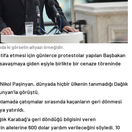
da ki görselin altyazı örneğidir.
stifa etmesi için günlerce protestolar yapılan Başbakan
avaşmaya giden eşiyle birlikte bir cenaze töreninde
 Nikol Paşinyan, dünyada hiçbir ülkenin tanımadığı Dağlık
unyan’la görüştü.
çıklamada çatışmalar sırasında kaçanların geri dönmesi
 yatırıldı.
lık Karabağ’a geri döndüğü bilgisini veren
n ailelerine 600 dolar yardım verileceğini söyledi. 10