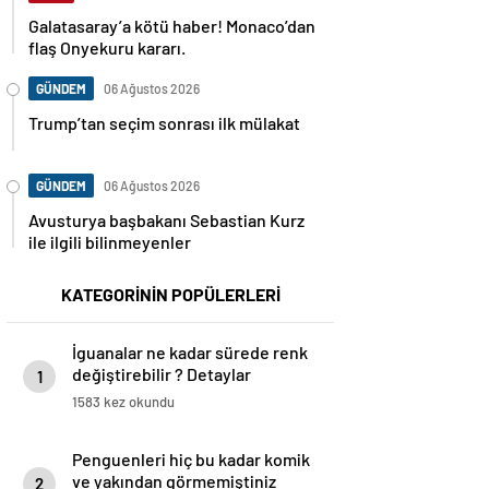
Galatasaray’a kötü haber! Monaco’dan
flaş Onyekuru kararı.
GÜNDEM
06 Ağustos 2026
Trump’tan seçim sonrası ilk mülakat
GÜNDEM
06 Ağustos 2026
Avusturya başbakanı Sebastian Kurz
ile ilgili bilinmeyenler
KATEGORİNİN POPÜLERLERİ
İguanalar ne kadar sürede renk
değiştirebilir ? Detaylar
1
burada…
1583 kez okundu
Penguenleri hiç bu kadar komik
ve yakından görmemiştiniz
2