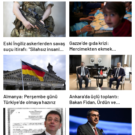
Gazze’de gıda krizi:
Eski İngiliz askerlerden savaş
Mercimekten ekmek
suçu itirafı: “Silahsız insanları
yapıyorlar
uykuda öldürdüler”
Ankara’da üçlü toplantı:
Almanya: Perşembe günü
Bakan Fidan, Ürdün ve
Türkiye’de olmaya hazırız
Suriyeli mevkidaşlarıyla
görüştü