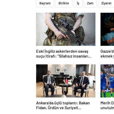
Bayram
Birlikte
İş
Zam
Ziyaret
Eski İngiliz askerlerden savaş
Gazze’d
suçu itirafı: “Silahsız insanları
ekmek y
uykuda öldürdüler”
Ankara’da üçlü toplantı: Bakan
Merih D
Fidan, Ürdün ve Suriyeli
unutul
mevkidaşlarıyla görüştü