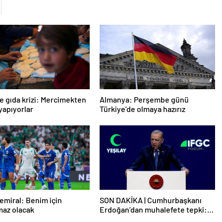
e gıda krizi: Mercimekten
Almanya: Perşembe günü
apıyorlar
Türkiye’de olmaya hazırız
emiral: Benim için
SON DAKİKA | Cumhurbaşkanı
maz olacak
Erdoğan’dan muhalefete tepki:
Biranın şarabın fiyatını dert