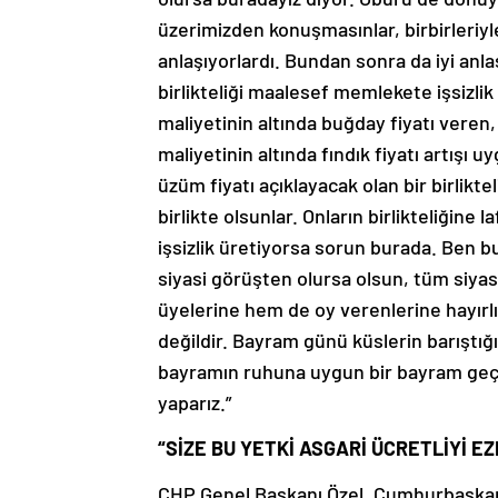
üzerimizden konuşmasınlar, birbirleriy
anlaşıyorlardı. Bundan sonra da iyi anl
birlikteliği maalesef memlekete işsizli
maliyetinin altında buğday fiyatı veren,
maliyetinin altında fındık fiyatı artışı 
üzüm fiyatı açıklayacak olan bir birlikte
birlikte olsunlar. Onların birlikteliğine 
işsizlik üretiyorsa sorun burada. Ben 
siyasi görüşten olursa olsun, tüm siyas
üyelerine hem de oy verenlerine hayır
değildir. Bayram günü küslerin barıştığ
bayramın ruhuna uygun bir bayram geçir
yaparız.”
“SİZE BU YETKİ ASGARİ ÜCRETLİYİ EZ
CHP Genel Başkanı Özel, Cumhurbaşkan