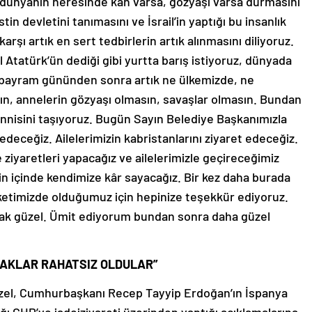
 dünyanın neresinde kan varsa, gözyaşı varsa durmasını
tin devletini tanımasını ve İsrail’in yaptığı bu insanlık
arşı artık en sert tedbirlerin artık alınmasını diliyoruz.
Atatürk’ün dediği gibi yurtta barış istiyoruz, dünyada
l bayram gününden sonra artık ne ülkemizde, ne
ın, annelerin gözyaşı olmasın, savaşlar olmasın. Bundan
nnisini taşıyoruz. Bugün Sayın Belediye Başkanımızla
t edeceğiz. Ailelerimizin kabristanlarını ziyaret edeceğiz.
 ziyaretleri yapacağız ve ailelerimizle geçireceğimiz
in içinde kendimize kâr sayacağız. Bir kez daha burada
eketimizde olduğumuz için hepinize teşekkür ediyoruz.
mak güzel. Ümit ediyorum bundan sonra daha güzel
ODAKLAR RAHATSIZ OLDULAR”
 Özel, Cumhurbaşkanı Recep Tayyip Erdoğan’ın İspanya