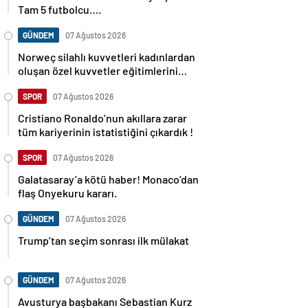
Tam 5 futbolcu….
GÜNDEM
07 Ağustos 2026
Norweç silahlı kuvvetleri kadınlardan
oluşan özel kuvvetler eğitimlerini
başlattı.
SPOR
07 Ağustos 2026
Cristiano Ronaldo’nun akıllara zarar
tüm kariyerinin istatistiğini çıkardık !
SPOR
07 Ağustos 2026
Galatasaray’a kötü haber! Monaco’dan
flaş Onyekuru kararı.
GÜNDEM
07 Ağustos 2026
Trump’tan seçim sonrası ilk mülakat
GÜNDEM
07 Ağustos 2026
Avusturya başbakanı Sebastian Kurz