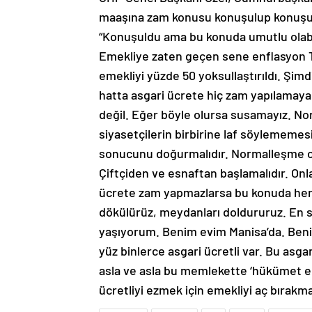
maaşına zam konusu konuşulup konuşulm
“Konuşuldu ama bu konuda umutlu olabil
Emekliye zaten geçen sene enflasyon TÜ
emekliyi yüzde 50 yoksullaştırıldı. Şim
hatta asgari ücrete hiç zam yapılamay
değil. Eğer böyle olursa susamayız. No
siyasetçilerin birbirine laf söylememesi 
sonucunu doğurmalıdır. Normalleşme o
Çiftçiden ve esnaftan başlamalıdır. O
ücrete zam yapmazlarsa bu konuda her
dökülürüz, meydanları doldururuz. En s
yaşıyorum. Benim evim Manisa’da. Beni
yüz binlerce asgari ücretli var. Bu asg
asla ve asla bu memlekette ‘hükümet ed
ücretliyi ezmek için emekliyi aç bırakma