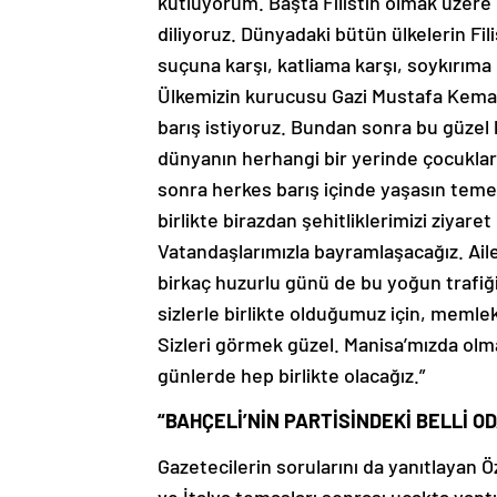
kutluyorum. Başta Filistin olmak üzere
diliyoruz. Dünyadaki bütün ülkelerin Filis
suçuna karşı, katliama karşı, soykırıma k
Ülkemizin kurucusu Gazi Mustafa Kemal 
barış istiyoruz. Bundan sonra bu güze
dünyanın herhangi bir yerinde çocuklar
sonra herkes barış içinde yaşasın teme
birlikte birazdan şehitliklerimizi ziyare
Vatandaşlarımızla bayramlaşacağız. Aile
birkaç huzurlu günü de bu yoğun trafiğ
sizlerle birlikte olduğumuz için, meml
Sizleri görmek güzel. Manisa’mızda ol
günlerde hep birlikte olacağız.”
“BAHÇELİ’NİN PARTİSİNDEKİ BELLİ 
Gazetecilerin sorularını da yanıtlayan