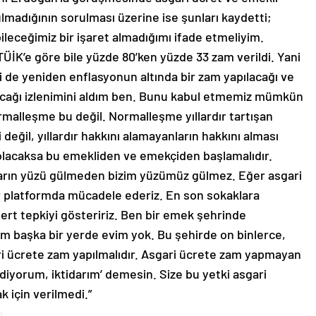
adığının sorulması üzerine ise şunları kaydetti;
eceğimiz bir işaret almadığımı ifade etmeliyim.
İK’e göre bile yüzde 80’ken yüzde 33 zam verildi. Yani
di de yeniden enflasyonun altında bir zam yapılacağı ve
acağı izlenimini aldım ben. Bunu kabul etmemiz mümkün
rmalleşme bu değil. Normalleşme yıllardır tartışan
değil, yıllardır hakkını alamayanların hakkını alması
lacaksa bu emekliden ve emekçiden başlamalıdır.
nların yüzü gülmeden bizim yüzümüz gülmez. Eğer asgari
 platformda mücadele ederiz. En son sokaklara
ert tepkiyi gösteririz. Ben bir emek şehrinde
m başka bir yerde evim yok. Bu şehirde on binlerce,
ari ücrete zam yapılmalıdır. Asgari ücrete zam yapmayan
iyorum, iktidarım’ demesin. Size bu yetki asgari
k için verilmedi.”