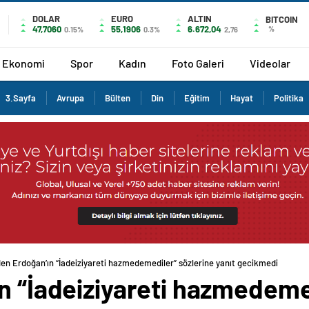
DOLAR
EURO
ALTIN
BITCOIN
47,7060
55,1906
6.672,04
%
0.15%
0.3%
2,76
Ekonomi
Spor
Kadın
Foto Galeri
Videolar
3.Sayfa
Avrupa
Bülten
Din
Eğitim
Hayat
Politika
den Erdoğan’ın “İadeiziyareti hazmedemediler” sözlerine yanıt gecikmedi
n “İadeiziyareti hazmedeme