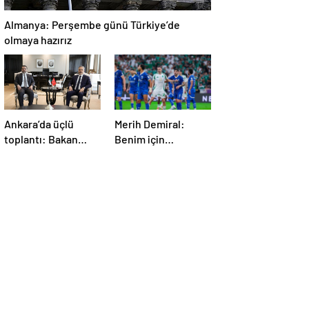
Almanya: Perşembe günü Türkiye’de
olmaya hazırız
Ankara’da üçlü
Merih Demiral:
toplantı: Bakan
Benim için
Fidan, Ürdün ve
unutulmaz olacak
Suriyeli
mevkidaşlarıyla
görüştü