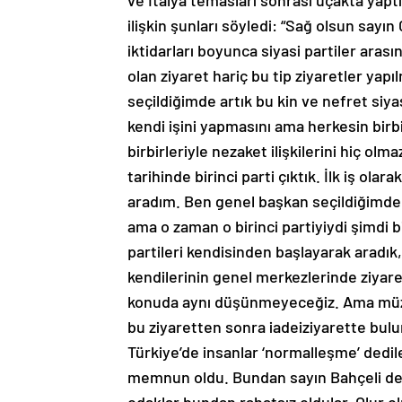
ve İtalya temasları sonrası uçakta yaptı
ilişkin şunları söyledi: “Sağ olsun sayı
iktidarları boyunca siyasi partiler aras
olan ziyaret hariç bu tip ziyaretler ya
seçildiğimde artık bu kin ve nefret siya
kendi işini yapmasını ama herkesin birb
birbirleriyle nezaket ilişkilerini hiç ol
tarihinde birinci parti çıktık. İlk iş ola
aradım. Ben genel başkan seçildiğimd
ama o zaman o birinci partiyiydi şimdi bi
partileri kendisinden başlayarak aradık
kendilerinin genel merkezlerinde ziyar
konuda aynı düşünmeyeceğiz. Ama müzak
bu ziyaretten sonra iadeiziyarette bul
Türkiye’de insanlar ‘normalleşme’ dedi
memnun oldu. Bundan sayın Bahçeli de 