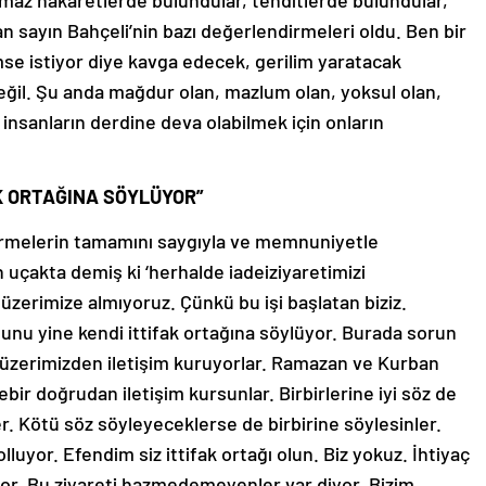
lmaz hakaretlerde bulundular, tehditlerde bulundular,
n sayın Bahçeli’nin bazı değerlendirmeleri oldu. Ben bir
mse istiyor diye kavga edecek, gerilim yaratacak
eğil. Şu anda mağdur olan, mazlum olan, yoksul olan,
 insanların derdine deva olabilmek için onların
K ORTAĞINA SÖYLÜYOR”
irmelerin tamamını saygıyla ve memnuniyetle
uçakta demiş ki ‘herhalde iadeiziyaretimizi
zerimize almıyoruz. Çünkü bu işi başlatan biziz.
nu yine kendi ittifak ortağına söylüyor. Burada sorun
im üzerimizden iletişim kuruyorlar. Ramazan ve Kurban
ebir doğrudan iletişim kursunlar. Birbirlerine iyi söz de
er. Kötü söz söyleyeceklerse de birbirine söylesinler.
uyor. Efendim siz ittifak ortağı olun. Biz yokuz. İhtiyaç
or. Bu ziyareti hazmedemeyenler var diyor. Bizim