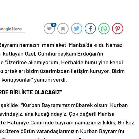
0
News
ayramı namazını memleketi Manisa’da kıldı. Namaz
nı kutlayan Özel, Cumhurbaşkanı Erdoğan’ın
ine “Üzerime alınmıyorum. Herhalde bunu yine kendi
kı ortakları bizim üzerimizden iletişim kuruyor. Bizim
 konuşsunlar” yanıtını verdi.
DE BİRLİKTE OLACAĞIZ”
 şu şekilde; “Kurban Bayramımız mübarek olsun. Kurban
vindeyiz, ana kucağındayız. Çok değerli Manisa
kte Hatuniye Camii’nde bayram namazımızı kıldık. Bir kez
k üzere bütün vatandaşlarımızın Kurban Bayramı’nı