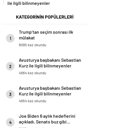
ile ilgili bilinmeyenler
KATEGORİNİN POPÜLERLERİ
Trump’tan seçim sonrası ilk
mülakat
1
8095 kez okundu
Avusturya başbakanı Sebastian
Kurz ile ilgili bilinmeyenler
2
4964 kez okundu
Avusturya başbakanı Sebastian
Kurz ile ilgili bilinmeyenler
3
4954 kez okundu
Joe Biden 6 aylık hedeflerini
açıkladı. Senato buz gibi…
4