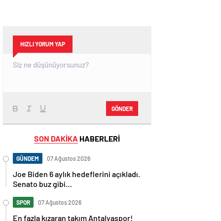
HIZLI YORUM YAP
GÖNDER
SON DAKİKA
HABERLERİ
GÜNDEM
07 Ağustos 2026
Joe Biden 6 aylık hedeflerini açıkladı.
Senato buz gibi…
SPOR
07 Ağustos 2026
En fazla kızaran takım Antalyaspor!