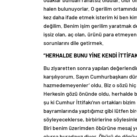
odaklar bundan rahatsız oldular. Olur o
halen bulunuyorlar. O gerilim ortamında
kez daha ifade etmek isterim ki ben ki
değilim. Benim işim gerilim yaratmak d
işsiz olan, aç olan, ürünü para etmeyen
sorunlarını dile getirmek.
“HERHALDE BUNU YİNE KENDİ İTTİFA
Bu ziyaretten sonra yapılan değerlend
karşılıyorum. Sayın Cumhurbaşkanı dün 
hazmedemeyenler’ oldu. Biz o sözü hiç ü
Herkesin gözü önünde oldu, herhalde bu
şu ki Cumhur İttifakı’nın ortakları biz
bayramlarında yaptığımız gibi lütfen bir
söyleyeceklerse, birbirlerine söylesinl
Biri benim üzerimden öbürüne mesaj yoll
olursa buradayız diyor. Öbürü de dönüy