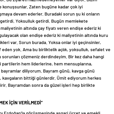
le konuşsunlar. Zaten bugüne kadar çok iyi
aşmaya devam ederler. Buradaki sorun şu ki onların
k getirdi. Yoksulluk getirdi. Bugün memlekete
 maliyetinin altında çay fiyatı veren endişe ederiz ki
uygulayacak olan endişe ederiz ki maliyetinin altında kuru
likleri var. Sorun burada. Yoksa onlar iyi geçinsinler,
laf eden yok. Ama bu birliktelik açlık, yoksulluk, sefalet ve
bu sorunları çözmeniz derdindeyim. Bir kez daha hangi
i partilerin hem liderlerine, hem mensuplarına,
lı bayramlar diliyorum. Bayram günü, kavga günü
ı, kavgaların bittiği günlerdir. Ümit ediyorum herkes
ir. Bayramdan sonra da güzel işleri hep birlikte
MEK İÇİN VERİLMEDİ”
ı Erdoğan’la görüşmesinde asgari ücret ve emekli