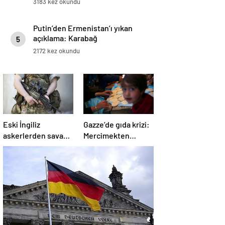
3183 kez okundu
Putin’den Ermenistan’ı yıkan
açıklama: Karabağ
5
Azerbaycan’ın ayrılmaz bir
2172 kez okundu
parçasıdır!
Eski İngiliz
Gazze’de gıda krizi:
askerlerden savaş
Mercimekten
suçu itirafı:
ekmek yapıyorlar
“Silahsız insanları
uykuda öldürdüler”