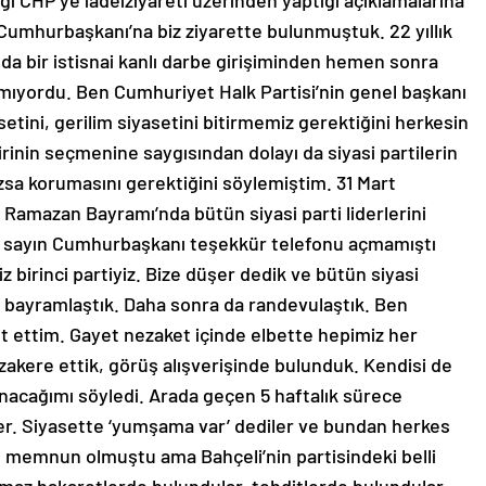
ğı CHP’ye iadeiziyareti üzerinden yaptığı açıklamalarına
n Cumhurbaşkanı’na biz ziyarette bulunmuştuk. 22 yıllık
ında bir istisnai kanlı darbe girişiminden hemen sonra
pılmıyordu. Ben Cumhuriyet Halk Partisi’nin genel başkanı
setini, gerilim siyasetini bitirmemiz gerektiğini herkesin
irinin seçmenine saygısından dolayı da siyasi partilerin
mazsa korumasını gerektiğini söylemiştim. 31 Mart
rak Ramazan Bayramı’nda bütün siyasi parti liderlerini
e sayın Cumhurbaşkanı teşekkür telefonu açmamıştı
z birinci partiyiz. Bize düşer dedik ve bütün siyasi
, bayramlaştık. Daha sonra da randevulaştık. Ben
et ettim. Gayet nezaket içinde elbette hepimiz her
ere ettik, görüş alışverişinde bulunduk. Kendisi de
unacağımı söyledi. Arada geçen 5 haftalık sürece
ler. Siyasette ‘yumşama var’ dediler ve bundan herkes
memnun olmuştu ama Bahçeli’nin partisindeki belli