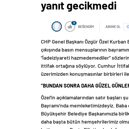
yanıt gecikmedi
0
BEĞENDİM
ABONE OL
CHP Genel Başkanı Özgür Özel Kurban B
çıkışında basın mensuplarının bayramı
“İadeiziyareti hazmedemediler” sözler
ittifak ortağına söylüyor. Cumhur İttifa
üzerimizden konuşmasınlar birbirleri ile
“BUNDAN SONRA DAHA GÜZEL GÜNLER
Özel’in açıklamalarından satır başları
Bayramı’nda memleketimizdeyiz. Baba e
Büyükşehir Belediye Başkanımızla birli
daha başta bütün hemşehrilerimiz olma