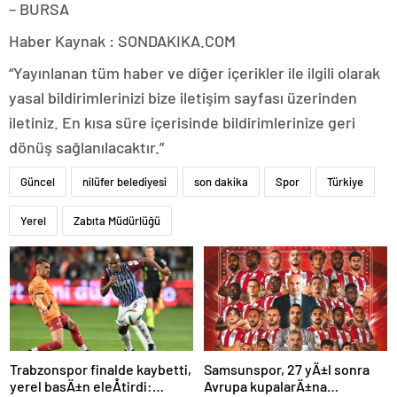
– BURSA
Haber Kaynak : SONDAKIKA.COM
“Yayınlanan tüm haber ve diğer içerikler ile ilgili olarak
yasal bildirimlerinizi bize iletişim sayfası üzerinden
iletiniz. En kısa süre içerisinde bildirimlerinize geri
dönüş sağlanılacaktır.”
Güncel
nilüfer belediyesi
son dakika
Spor
Türkiye
Yerel
Zabıta Müdürlüğü
Trabzonspor finalde kaybetti,
Samsunspor, 27 yÄ±l sonra
yerel basÄ±n eleÅtirdi:
Avrupa kupalarÄ±na