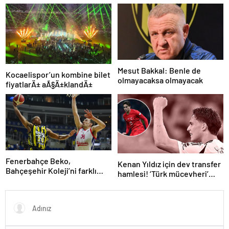
“Futbol felaket, sonuÃ§
katÄ±lÄ±yor
rezalet”
Mesut Bakkal: Benle de
Kocaelispor’un kombine bilet
olmayacaksa olmayacak
fiyatlarÄ± aÃ§Ä±klandÄ±
Fenerbahçe Beko,
Kenan Yıldız için dev transfer
Bahçeşehir Koleji’ni farklı
hamlesi! ‘Türk mücevheri’
yendi
diyerek bombayı
duyurdular…