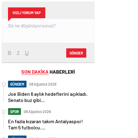
HIZLI YORUM YAP
GÖNDER
SON DAKİKA
HABERLERİ
GÜNDEM
08 Ağustos 2026
Joe Biden 6 aylık hedeflerini açıkladı.
Senato buz gibi…
SPOR
08 Ağustos 2026
En fazla kızaran takım Antalyaspor!
Tam 5 futbolcu….