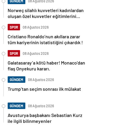
GÜNDEM
08 Ağustos 2026
Norweç silahlı kuvvetleri kadınlardan
oluşan özel kuvvetler eğitimlerini
başlattı.
SPOR
08 Ağustos 2026
Cristiano Ronaldo’nun akıllara zarar
tüm kariyerinin istatistiğini çıkardık !
SPOR
08 Ağustos 2026
Galatasaray’a kötü haber! Monaco’dan
flaş Onyekuru kararı.
GÜNDEM
08 Ağustos 2026
Trump’tan seçim sonrası ilk mülakat
GÜNDEM
08 Ağustos 2026
Avusturya başbakanı Sebastian Kurz
ile ilgili bilinmeyenler