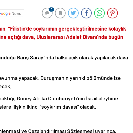
0
News
, “Filistin’de soykırımın gerçekleştirilmesine kolaylık
ne açtığı dava, Uluslararası Adalet Divanı’nda bugün
duğu Barış Sarayı’nda halka açık olarak yapılacak dava
 savunma yapacak. Duruşmanın yarınki bölümünde ise
ecek.
baktığı, Güney Afrika Cumhuriyeti’nin İsrail aleyhine
ere ilişkin ikinci “soykırım davası” olacak.
nlenmesi ve Cezalandırılması Sözleşmesi uyarınca,