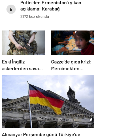
Putin’den Ermenistan’ı yıkan
açıklama: Karabağ
5
Azerbaycan’ın ayrılmaz bir
2172 kez okundu
parçasıdır!
Eski İngiliz
Gazze’de gıda krizi:
askerlerden savaş
Mercimekten
suçu itirafı:
ekmek yapıyorlar
“Silahsız insanları
uykuda öldürdüler”
Almanya: Perşembe günü Türkiye’de