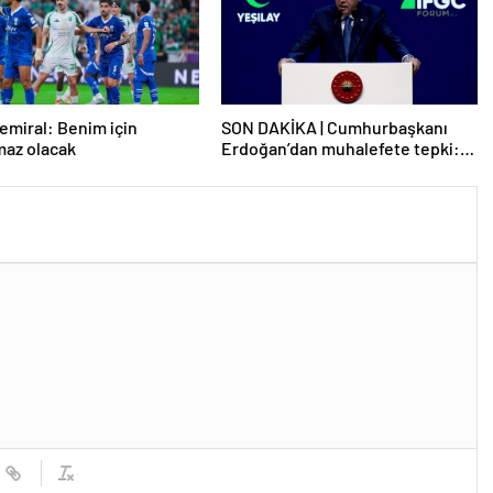
emiral: Benim için
SON DAKİKA | Cumhurbaşkanı
maz olacak
Erdoğan’dan muhalefete tepki:
Biranın şarabın fiyatını dert
ettikleri kadar suyun fiyatını dert
etmiyorlar