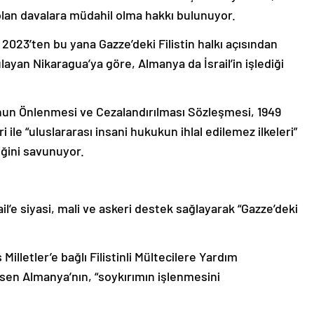
olan davalara müdahil olma hakkı bulunuyor.
2023’ten bu yana Gazze’deki Filistin halkı açısından
ayan Nikaragua’ya göre, Almanya da İsrail’in işlediği
un Önlenmesi ve Cezalandırılması Sözleşmesi, 1949
ile “uluslararası insani hukukun ihlal edilemez ilkeleri”
iğini savunuyor.
l’e siyasi, mali ve askeri destek sağlayarak “Gazze’deki
illetler’e bağlı Filistinli Mültecilere Yardım
en Almanya’nın, “soykırımın işlenmesini