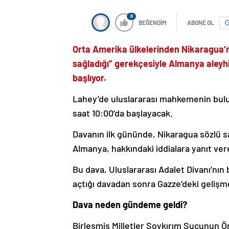
0
BEĞENDİM
ABONE OL
Orta Amerika ülkelerinden Nikaragua’nın
sağladığı” gerekçesiyle Almanya aleyhi
başlıyor.
Lahey’de uluslararası mahkemenin bulun
saat 10:00’da başlayacak.
Davanın ilk gününde, Nikaragua sözlü
Almanya, hakkındaki iddialara yanıt ver
Bu dava, Uluslararası Adalet Divanı’nın 
açtığı davadan sonra Gazze’deki gelişmel
Dava neden gündeme geldi?
Birleşmiş Milletler Soykırım Suçunun Ö