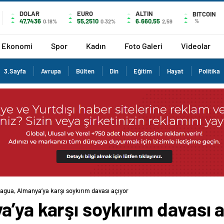
DOLAR
EURO
ALTIN
BITCOIN
47,7436
55,2510
6.660,55
%
0.18%
0.32%
2,59
Ekonomi
Spor
Kadın
Foto Galeri
Videolar
3.Sayfa
Avrupa
Bülten
Din
Eğitim
Hayat
Politika
agua, Almanya’ya karşı soykırım davası açıyor
’ya karşı soykırım davası a