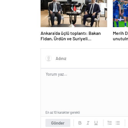
Ankara’da üçlü toplantı: Bakan
Merih D
Fidan, Ürdün ve Suriyeli
unutul
mevkidaşlarıyla görüştü
En az 10 karakter gerekli
Gönder