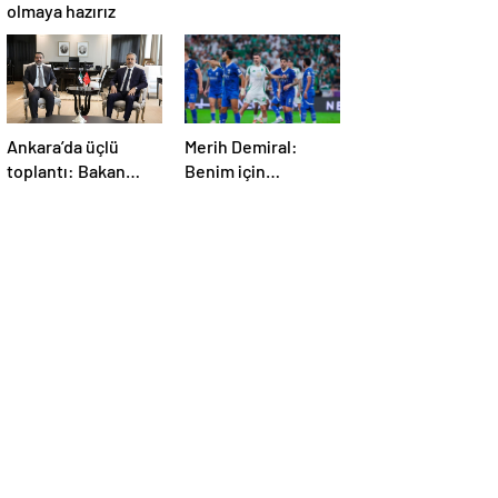
olmaya hazırız
Ankara’da üçlü
Merih Demiral:
toplantı: Bakan
Benim için
Fidan, Ürdün ve
unutulmaz olacak
Suriyeli
mevkidaşlarıyla
görüştü