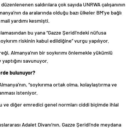
e düzenlenenen saldırılara çok sayıda UNRWA çalışanının
manya’nın da aralarında olduğu bazı ülkeler BM’ye bağlı
 mali yardımı kesmişti.
şlamasından bu yana “Gazze Şeridi’ndeki nüfusa
soykırım riskinin kabul edildiğine” vurgu yapılıyor.
reği, Almanya’nın bir soykırımı önlemekle yükümlü
 yaptığını savunuyor.
rde bulunuyor?
lmanya’nın, “soykırıma ortak olma, kolaylaştırma ve
anması isteniyor.
 ve diğer emredici genel normları ciddi biçimde ihlal
slararası Adalet Divanı’nın, Gazze Şeridi’nde meydana