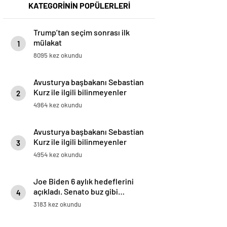
KATEGORİNİN POPÜLERLERİ
Trump’tan seçim sonrası ilk
mülakat
1
8095 kez okundu
Avusturya başbakanı Sebastian
Kurz ile ilgili bilinmeyenler
2
4964 kez okundu
Avusturya başbakanı Sebastian
Kurz ile ilgili bilinmeyenler
3
4954 kez okundu
Joe Biden 6 aylık hedeflerini
açıkladı. Senato buz gibi…
4
3183 kez okundu