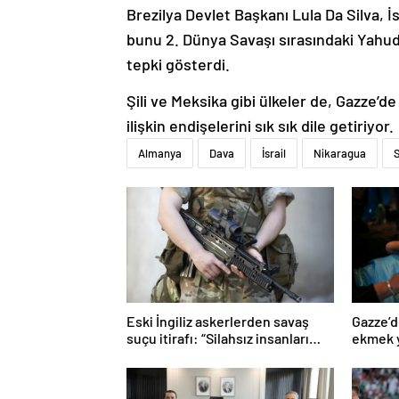
Brezilya Devlet Başkanı Lula Da Silva, İs
bunu 2. Dünya Savaşı sırasındaki Yahudi 
tepki gösterdi.
Şili ve Meksika gibi ülkeler de, Gazze’de
ilişkin endişelerini sık sık dile getiriyor.
Almanya
Dava
İsrail
Nikaragua
Eski İngiliz askerlerden savaş
Gazze’d
suçu itirafı: “Silahsız insanları
ekmek y
uykuda öldürdüler”