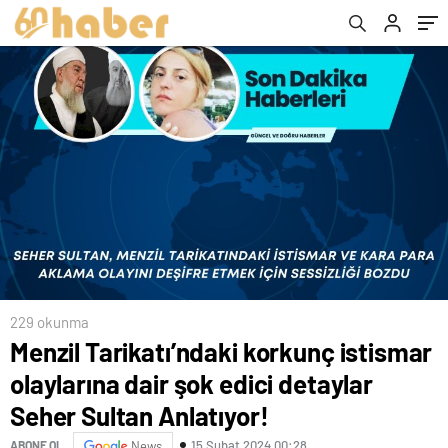
Sultan Anlatıyor!
229 okunma
Menzil Tarikatı’ndaki korkunç istismar
olaylarına dair şok edici detaylar
Seher Sultan Anlatıyor!
15 Şubat 2024 00:28
ABONE OL
News