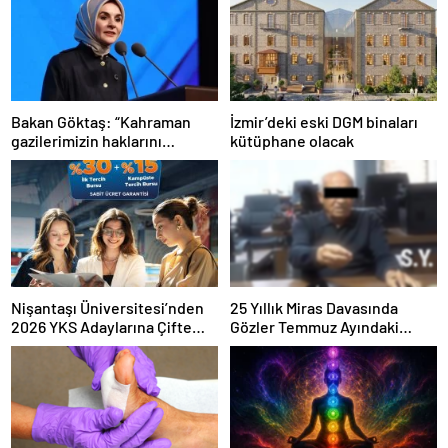
Bakan Göktaş: “Kahraman
İzmir’deki eski DGM binaları
gazilerimizin haklarını
kütüphane olacak
güçlendiren yeni bir dönemin
kapılarını aralıyoruz”
Nişantaşı Üniversitesi’nden
25 Yıllık Miras Davasında
2026 YKS Adaylarına Çifte
Gözler Temmuz Ayındaki
Güvence: Sabit Ücret ve
Karar Duruşmasına Çevrildi
Kesintisiz Burs