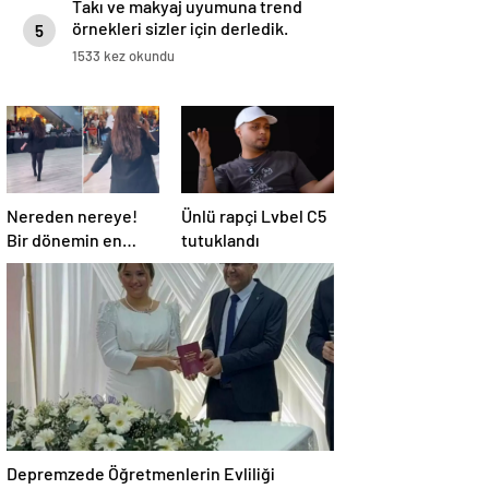
Takı ve makyaj uyumuna trend
örnekleri sizler için derledik.
5
1533 kez okundu
Nereden nereye!
Ünlü rapçi Lvbel C5
Bir dönemin en
tutuklandı
popüler
isimlerindendi,
AVM’lere kadar
düştü
Depremzede Öğretmenlerin Evliliği