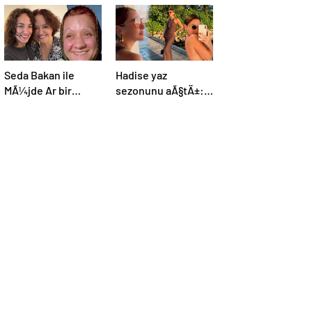
Seda Bakan ile
Hadise yaz
MÃ¼jde Ar bir
sezonunu aÃ§tÄ±:
arada:
Kendi rolÃ¼nÃ¼
HeyecanÄ±nÄ±
yarat
paylaÅtÄ±