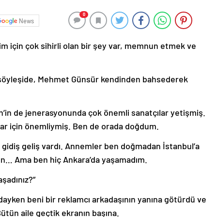
0
News
m için çok sihirli olan bir şey var, memnun etmek ve
 söyleşide, Mehmet Günsür kendinden bahsederek
en’in de jenerasyonunda çok önemli sanatçılar yetişmiş.
r için önemliymiş. Ben de orada doğdum.
r gidiş geliş vardı. Annemler ben doğmadan İstanbul’a
ten… Ama ben hiç Ankara’da yaşamadım.
aşadınız?”
dayken beni bir reklamcı arkadaşının yanına götürdü ve
ütün aile geçtik ekranın başına.