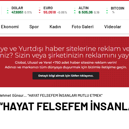
DOLAR
EURO
ALTIN
BITCOIN
47,6951
55,0518
6.505,06
%
0.11%
-0.05%
0,19
Ekonomi
Spor
Kadın
Foto Galeri
Videolar
ehmet Günsur… “HAYAT FELSEFEM İNSANLARI MUTLU ETMEK”
“HAYAT FELSEFEM İNSANL