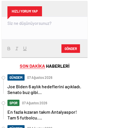
HIZLI YORUM YAP
GÖNDER
SON DAKİKA
HABERLERİ
GÜNDEM
07 Ağustos 2026
Joe Biden 6 aylık hedeflerini açıkladı.
Senato buz gibi…
SPOR
07 Ağustos 2026
En fazla kızaran takım Antalyaspor!
Tam 5 futbolcu….