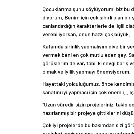
Çocuklarıma şunu söylüyorum, biz bu d
diyorum. Benim için çok sihirli olan bi
canlandırdığın karakterlerle de ilgili ol
verebiliyorsan, onun hazzı çok büyük.
Kafamda şirinlik yapmalıyım diye bir şe
vermek beni en çok mutlu eden şey. Sanı
görüşlerim de var, tabii ki sevgi barı
olmak ve iyilik yapmayı önemsiyorum.
Hayattaki yolculuğumuz, önce kendimizi 
sanatını iyi yapması için çok önemli… İşi
“Uzun süredir sizin projelerinizi takip ed
hazırlanmış bir projeye gittiklerini düş
Çok iyi projelerde bu bakımdan sizi görüy
projeleri seçiyorsanız, genç ve yetenek