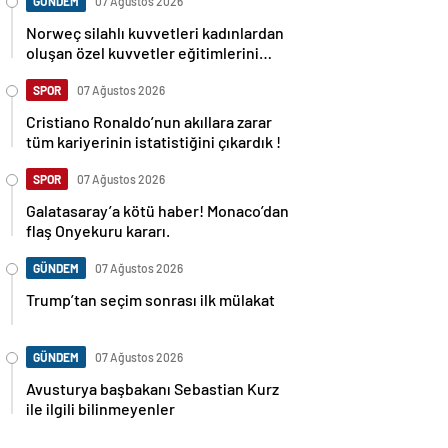
GÜNDEM
07 Ağustos 2026
Norweç silahlı kuvvetleri kadınlardan
oluşan özel kuvvetler eğitimlerini
başlattı.
SPOR
07 Ağustos 2026
Cristiano Ronaldo’nun akıllara zarar
tüm kariyerinin istatistiğini çıkardık !
SPOR
07 Ağustos 2026
Galatasaray’a kötü haber! Monaco’dan
flaş Onyekuru kararı.
GÜNDEM
07 Ağustos 2026
Trump’tan seçim sonrası ilk mülakat
GÜNDEM
07 Ağustos 2026
Avusturya başbakanı Sebastian Kurz
ile ilgili bilinmeyenler