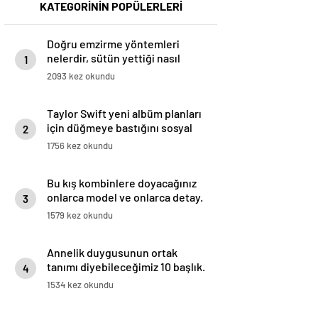
KATEGORİNİN POPÜLERLERİ
Doğru emzirme yöntemleri
nelerdir, sütün yettiği nasıl
1
anlaşılır?
2093 kez okundu
Taylor Swift yeni albüm planları
için düğmeye bastığını sosyal
2
medyadan duyurdu!
1756 kez okundu
Bu kış kombinlere doyacağınız
onlarca model ve onlarca detay.
3
1579 kez okundu
Annelik duygusunun ortak
tanımı diyebileceğimiz 10 başlık.
4
1534 kez okundu