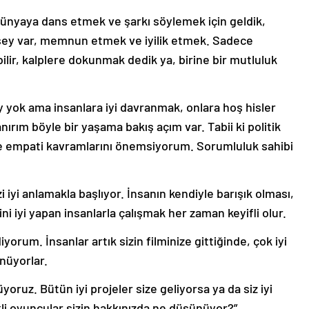
ünyaya dans etmek ve şarkı söylemek için geldik,
r şey var, memnun etmek ve iyilik etmek. Sadece
abilir, kalplere dokunmak dedik ya, birine bir mutluluk
y yok ama insanlara iyi davranmak, onlara hoş hisler
rım böyle bir yaşama bakış açım var. Tabii ki politik
ş ve empati kavramlarını önemsiyorum. Sorumluluk sahibi
iyi anlamakla başlıyor. İnsanın kendiyle barışık olması,
ni iyi yapan insanlarla çalışmak her zaman keyifli olur.
iyorum. İnsanlar artık sizin filminize gittiğinde, çok iyi
ünüyorlar.
oruz. Bütün iyi projeler size geliyorsa ya da siz iyi
li oyuncular sizin hakkınızda ne düşünüyor?”