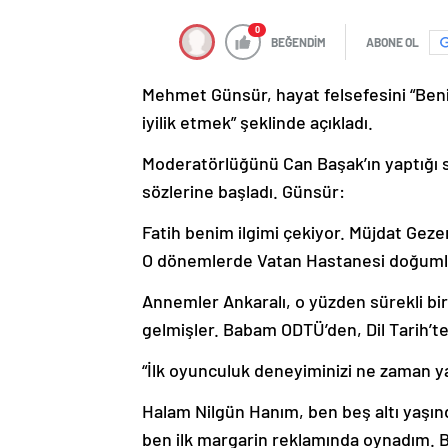
0
BEĞENDİM
ABONE OL
Mehmet Günsür, hayat felsefesini “Beni
iyilik etmek” şeklinde açıkladı.
Moderatörlüğünü Can Başak’ın yaptığı
sözlerine başladı. Günsür:
Fatih benim ilgimi çekiyor. Müjdat Gez
O dönemlerde Vatan Hastanesi doğumla
Annemler Ankaralı, o yüzden sürekli bi
gelmişler. Babam ODTÜ’den, Dil Tarih’
“İlk oyunculuk deneyiminizi ne zaman y
Halam Nilgün Hanım, ben beş altı yaşın
ben ilk margarin reklamında oynadım. B