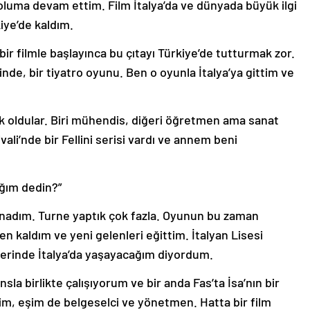
oluma devam ettim. Film İtalya’da ve dünyada büyük ilgi
ye’de kaldım.
r filmle başlayınca bu çıtayı Türkiye’de tutturmak zor.
inde, bir tiyatro oyunu. Ben o oyunla İtalya’ya gittim ve
oldular. Biri mühendis, diğeri öğretmen ama sanat
vali’nde bir Fellini serisi vardı ve annem beni
ağım dedin?”
oynadım. Turne yaptık çok fazla. Oyunun bu zaman
n kaldım ve yeni gelenleri eğittim. İtalyan Lisesi
erinde İtalya’da yaşayacağım diyordum.
la birlikte çalışıyorum ve bir anda Fas’ta İsa’nın bir
im, eşim de belgeselci ve yönetmen. Hatta bir film