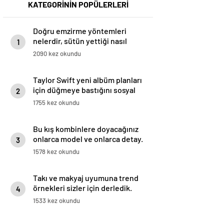
KATEGORİNİN POPÜLERLERİ
Doğru emzirme yöntemleri
nelerdir, sütün yettiği nasıl
1
anlaşılır?
2090 kez okundu
Taylor Swift yeni albüm planları
için düğmeye bastığını sosyal
2
medyadan duyurdu!
1755 kez okundu
Bu kış kombinlere doyacağınız
onlarca model ve onlarca detay.
3
1578 kez okundu
Takı ve makyaj uyumuna trend
örnekleri sizler için derledik.
4
1533 kez okundu