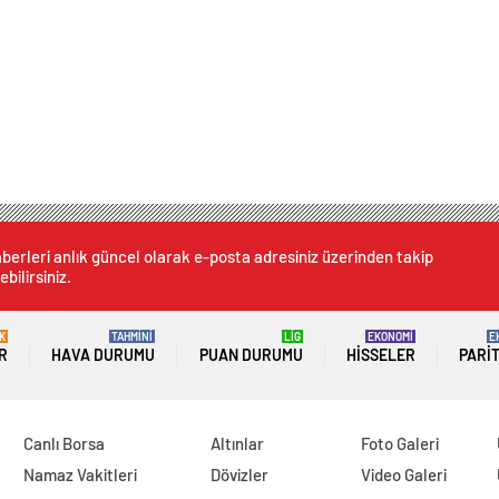
berleri anlık güncel olarak e-posta adresiniz üzerinden takip
ebilirsiniz.
K
TAHMİNİ
LİG
EKONOMİ
E
R
HAVA DURUMU
PUAN DURUMU
HISSELER
PARI
Canlı Borsa
Altınlar
Foto Galeri
Namaz Vakitleri
Dövizler
Video Galeri