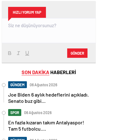
HIZLI YORUM YAP
GÖNDER
SON DAKİKA
HABERLERİ
GÜNDEM
06 Ağustos 2026
Joe Biden 6 aylık hedeflerini açıkladı.
Senato buz gibi…
SPOR
06 Ağustos 2026
En fazla kızaran takım Antalyaspor!
Tam 5 futbolcu….