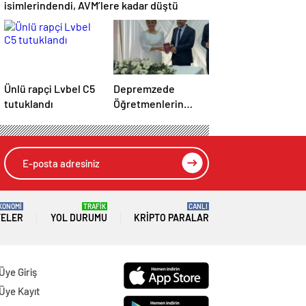
isimlerindendi, AVM’lere kadar düştü
Ünlü rapçi Lvbel C5
Depremzede
tutuklandı
Öğretmenlerin
Evliliği
KONOMİ
TRAFİK
CANLI
TELER
YOL DURUMU
KRIPTO PARALAR
Üye Giriş
Üye Kayıt