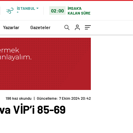
İMSAK'A
İSTANBUL
02:00
KALAN SÜRE
°
Yazarlar
Gazeteler
196 kez okundu
|
Güncelleme: 7 Ekim 2024 20:42
va VİP’i 85-69