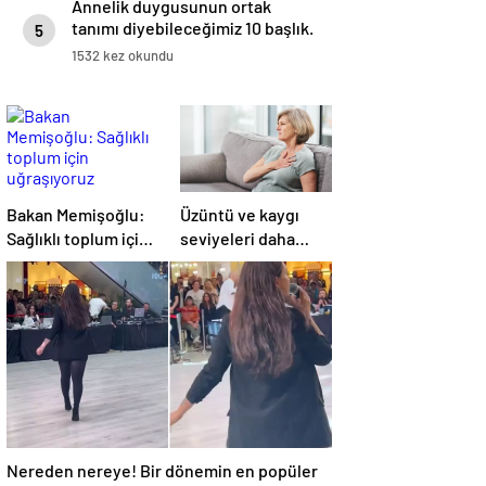
Annelik duygusunun ortak
tanımı diyebileceğimiz 10 başlık.
5
1532 kez okundu
Bakan Memişoğlu:
Üzüntü ve kaygı
Sağlıklı toplum için
seviyeleri daha
uğraşıyoruz
yüksek! Anne
kalbindeki şaşırtan
değişim
Nereden nereye! Bir dönemin en popüler