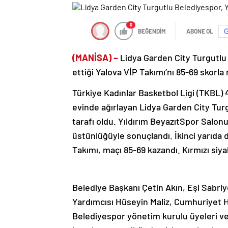
0
BEĞENDİM
ABONE OL
(MANİSA) –
Lidya Garden City Turgutlu
ettiği Yalova VİP Takımı’nı 85-69 skorla
Türkiye Kadınlar Basketbol Ligi (TKBL) 
evinde ağırlayan Lidya Garden City Tur
tarafı oldu. Yıldırım BeyazıtSpor Salon
üstünlüğüyle sonuçlandı. İkinci yarıda
Takımı, maçı 85-69 kazandı. Kırmızı siya
Belediye Başkanı Çetin Akın, Eşi Sabri
Yardımcısı Hüseyin Maliz, Cumhuriyet H
Belediyespor yönetim kurulu üyeleri ve 