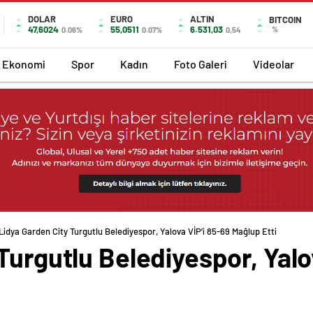
DOLAR
EURO
ALTIN
BITCOIN
47,6024
55,0511
6.531,03
%
0.06%
0.07%
0,54
Ekonomi
Spor
Kadın
Foto Galeri
Videolar
Lidya Garden City Turgutlu Belediyespor, Yalova VİP’i 85-69 Mağlup Etti
Turgutlu Belediyespor, Yalo