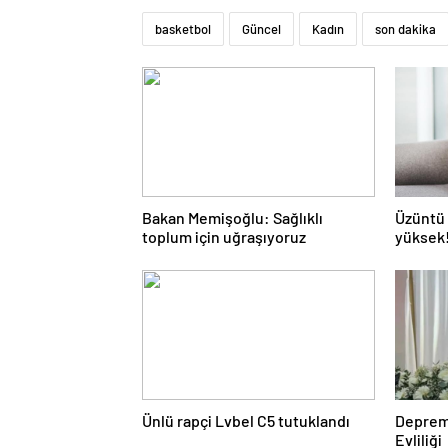
basketbol
Güncel
Kadın
son dakika
Bakan Memişoğlu: Sağlıklı
Üzüntü 
toplum için uğraşıyoruz
yüksek!
değişi
Ünlü rapçi Lvbel C5 tutuklandı
Deprem
Evliliği