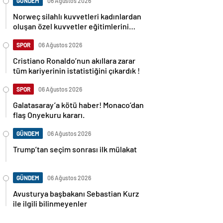
GÜNDEM
06 Ağustos 2026
Norweç silahlı kuvvetleri kadınlardan
oluşan özel kuvvetler eğitimlerini
başlattı.
SPOR
06 Ağustos 2026
Cristiano Ronaldo’nun akıllara zarar
tüm kariyerinin istatistiğini çıkardık !
SPOR
06 Ağustos 2026
Galatasaray’a kötü haber! Monaco’dan
flaş Onyekuru kararı.
GÜNDEM
06 Ağustos 2026
Trump’tan seçim sonrası ilk mülakat
GÜNDEM
06 Ağustos 2026
Avusturya başbakanı Sebastian Kurz
ile ilgili bilinmeyenler