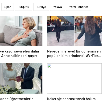
Spor
Turgutlu
Türkiye
Yalova
Yerel Haberler
ve kaygı seviyeleri daha
Nereden nereye! Bir dönemin en
 Anne kalbindeki şaşırtan
popüler isimlerindendi, AVM’lere
m
kadar düştü
zede Öğretmenlerin
Kalıcı oje sonrası tırnak bakımı