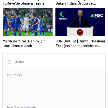
Bakan Fidan, Ürdün ve
Türkiye’de olmaya hazırız
Suriyeli mevkidaşlarıyla
görüştü
Merih Demiral: Benim için
SON DAKİKA | Cumhurbaşkanı
unutulmaz olacak
Erdoğan’dan muhalefete
tepki: Biranın şarabın fiyatını
dert ettikleri kadar suyun
fiyatını dert etmiyorlar
En az 10 karakter gerekli