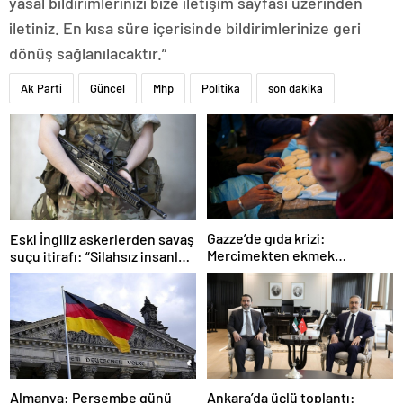
yasal bildirimlerinizi bize iletişim sayfası üzerinden
iletiniz. En kısa süre içerisinde bildirimlerinize geri
dönüş sağlanılacaktır.”
Ak Parti
Güncel
Mhp
Politika
son dakika
Gazze’de gıda krizi:
Eski İngiliz askerlerden savaş
Mercimekten ekmek
suçu itirafı: “Silahsız insanları
yapıyorlar
uykuda öldürdüler”
Ankara’da üçlü toplantı:
Almanya: Perşembe günü