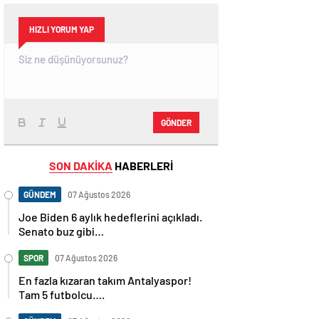
HIZLI YORUM YAP
GÖNDER
SON DAKİKA
HABERLERİ
GÜNDEM
07 Ağustos 2026
Joe Biden 6 aylık hedeflerini açıkladı.
Senato buz gibi…
SPOR
07 Ağustos 2026
En fazla kızaran takım Antalyaspor!
Tam 5 futbolcu….