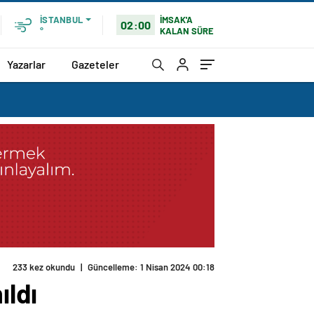
İMSAK'A
İSTANBUL
02:00
KALAN SÜRE
°
Yazarlar
Gazeteler
ıldı