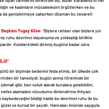
 isyan tarihlerini biriktirdik biz. Bizler Karadeniz’in her
liğin ve kadınların mücadelesini örgütlerken ve bu
 da genişletmeye çalışırken düşman bu cesareti
lçe Başkanı Tugay Köse:
“Bizlere rehber olan bizlere yol
iş ruhu devrimci dayanışma ve yoldaşlığı birlikte
ardır. Kızıldere’deki direniş bugüne kadar süre
LDİ”
gütlü bir biçimde bedenini feda etmiş, bir ülkede çok
erinden bir tanesiydi, bugün anma töreninde bir
ıkmak gibi, ben soluk alarak buralara gelebildim,
nefes alamadım vücudumu dinlendirme ihtiyacı
 kaybedeceğini bildiği halde bu devrimci ruhu ile bu
güzel ve kutsal bir şeydir. Hatıraları önünde saygıyla