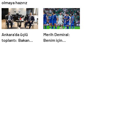
olmaya hazırız
Ankara’da üçlü
Merih Demiral:
toplantı: Bakan
Benim için
Fidan, Ürdün ve
unutulmaz olacak
Suriyeli
mevkidaşlarıyla
görüştü