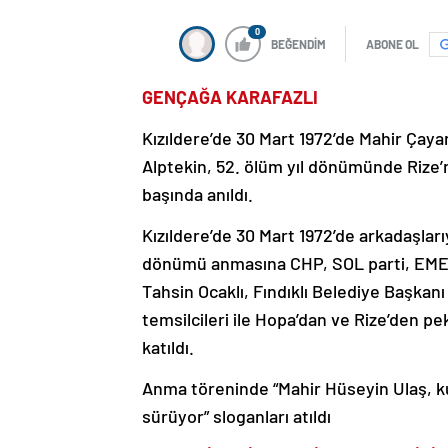
0
BEĞENDİM
ABONE OL
GENÇAĞA KARAFAZLI
Kızıldere’de 30 Mart 1972’de Mahir Çayan
Alptekin, 52. ölüm yıl dönümünde Rize’
başında anıldı.
Kızıldere’de 30 Mart 1972’de arkadaşlarıy
dönümü anmasına CHP, SOL parti, EMEP, 
Tahsin Ocaklı, Fındıklı Belediye Başkan
temsilcileri ile Hopa’dan ve Rize’den pek
katıldı.
Anma töreninde “Mahir Hüseyin Ulaş, kur
sürüyor” sloganları atıldı