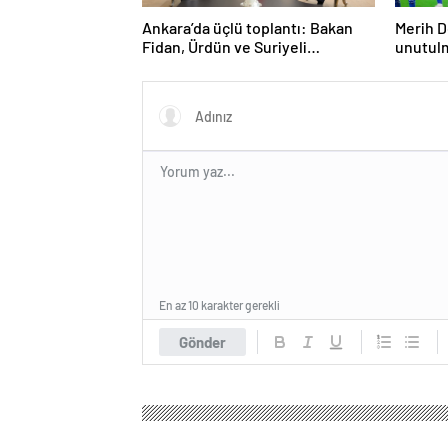
Ankara’da üçlü toplantı: Bakan
Merih D
Fidan, Ürdün ve Suriyeli
unutul
mevkidaşlarıyla görüştü
En az 10 karakter gerekli
Gönder
Tokat Haber Gazetesi
Gündem
Politika
Türki