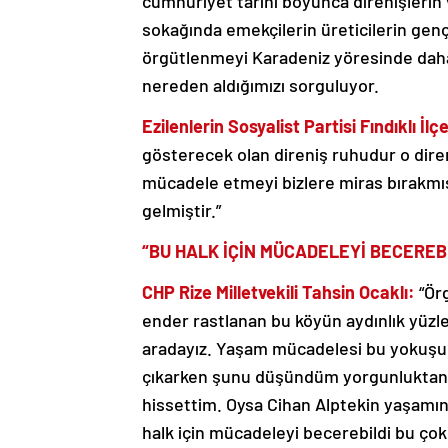
cumhuriyet tarihi boyunca direnişlerin ve
sokağında emekçilerin üreticilerin genç
örgütlenmeyi Karadeniz yöresinde daha
nereden aldığımızı sorguluyor.
Ezilenlerin
S
osyalist Partisi Fındıklı İ
gösterecek olan direniş ruhudur o diren
mücadele etmeyi bizlere miras bırakmışl
gelmiştir.”
“BU HALK İÇİN MÜCADELEYİ BECEREBİ
CHP Rize Milletvekili Tahsin Ocaklı:
“Ör
ender rastlanan bu köyün aydınlık yüzl
aradayız. Yaşam mücadelesi bu yokuşu ç
çıkarken şunu düşündüm yorgunluktan 
hissettim. Oysa Cihan Alptekin yaşamını
halk için mücadeleyi becerebildi bu çok 