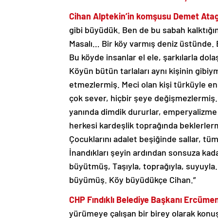
Cihan Alptekin’in komşusu Demet Ata
gibi büyüdük. Ben de bu sabah kalktığı
Masalı… Bir köy varmış deniz üstünde. Bu
Bu köyde insanlar el ele, şarkılarla do
Köyün bütün tarlaları aynı kişinin gibiymi
etmezlermiş. Meci olan kişi türküyle en
çok sever, hiçbir şeye değişmezlermiş. 
yanında dimdik dururlar, emperyalizme k
herkesi kardeşlik toprağında beklerler
Çocuklarını adalet beşiğinde sallar, t
İnandıkları şeyin ardından sonsuza kada
büyütmüş, Taşıyla, toprağıyla, suyuyl
büyümüş. Köy büyüdükçe Cihan.”
CHP Fındıklı Belediye Başkanı Ercüme
yürümeye çalışan bir birey olarak konu