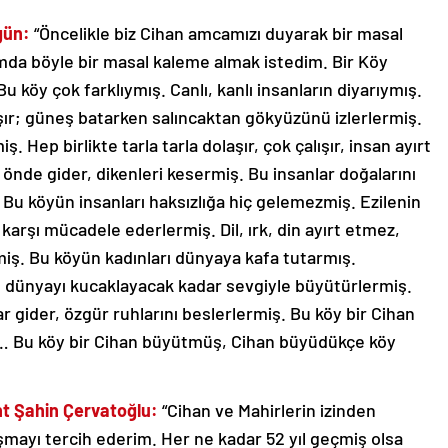
gün:
“Öncelikle biz Cihan amcamızı duyarak bir masal
mda böyle bir masal kaleme almak istedim. Bir Köy
 köy çok farklıymış. Canlı, kanlı insanların diyarıymış.
laşır; güneş batarken salıncaktan gökyüzünü izlerlermiş.
ş. Hep birlikte tarla tarla dolaşır, çok çalışır, insan ayırt
 önde gider, dikenleri kesermiş. Bu insanlar doğalarını
Bu köyün insanları haksızlığa hiç gelemezmiş. Ezilenin
arşı mücadele ederlermiş. Dil, ırk, din ayırt etmez,
miş. Bu köyün kadınları dünyaya kafa tutarmış.
üm dünyayı kucaklayacak kadar sevgiyle büyütürlermiş.
r gider, özgür ruhlarını beslerlermiş. Bu köy bir Cihan
a… Bu köy bir Cihan büyütmüş, Cihan büyüdükçe köy
nt Şahin Çervatoğlu:
“Cihan ve Mahirlerin izinden
şmayı tercih ederim. Her ne kadar 52 yıl geçmiş olsa