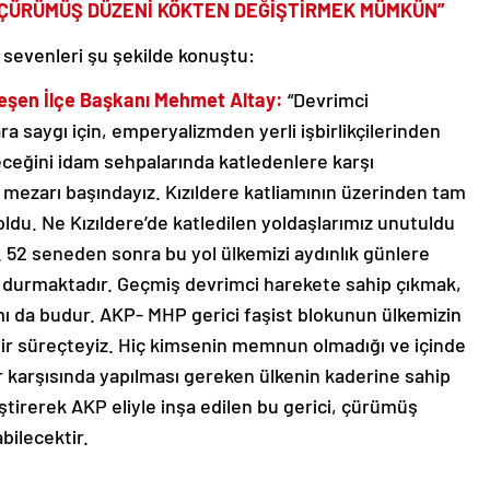
İ, ÇÜRÜMÜŞ DÜZENİ KÖKTEN DEĞİŞTİRMEK MÜMKÜN”
 sevenleri şu şekilde konuştu:
rdeşen İlçe Başkanı Mehmet Altay:
“Devrimci
ra saygı için, emperyalizmden yerli işbirlikçilerinden
eceğini idam sehpalarında katledenlere karşı
n mezarı başındayız. Kızıldere katliamının üzerinden tam
oldu. Ne Kızıldere’de katledilen yoldaşlarımız unutuldu
. 52 seneden sonra bu yol ülkemizi aydınlık günlere
da durmaktadır. Geçmiş devrimci harekete sahip çıkmak,
ı da budur. AKP- MHP gerici faşist blokunun ülkemizin
 bir süreçteyiz. Hiç kimsenin memnun olmadığı ve içinde
r karşısında yapılması gereken ülkenin kaderine sahip
liştirerek AKP eliyle inşa edilen bu gerici, çürümüş
ilecektir.