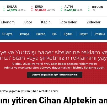
DOLAR
EURO
ALTIN
BITCOIN
47,6674
55,0496
6.496,62
%
0.05%
-0.12%
0,06
Ekonomi
Spor
Kadın
Foto Galeri
Videolar
3.Sayfa
Avrupa
Bülten
Din
Eğitim
Hayat
Politika
dere’de yaşamını yitiren Cihan Alptekin anıldı
nı yitiren Cihan Alptekin an