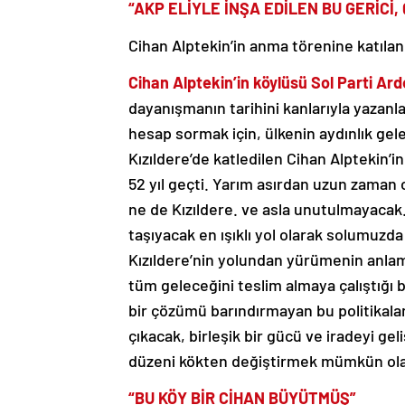
“AKP ELİYLE İNŞA EDİLEN BU GERİC
Cihan Alptekin’in anma törenine katılan
Cihan Alptekin’in köylüsü Sol Parti A
dayanışmanın tarihini kanlarıyla yazanla
hesap sormak için, ülkenin aydınlık gel
Kızıldere’de katledilen Cihan Alptekin’i
52 yıl geçti. Yarım asırdan uzun zaman 
ne de Kızıldere. ve asla unutulmayacak
taşıyacak en ışıklı yol olarak solumuz
Kızıldere’nin yolundan yürümenin anlam
tüm geleceğini teslim almaya çalıştığı
bir çözümü barındırmayan bu politikala
çıkacak, birleşik bir gücü ve iradeyi ge
düzeni kökten değiştirmek mümkün olab
“BU KÖY BİR CİHAN BÜYÜTMÜŞ”