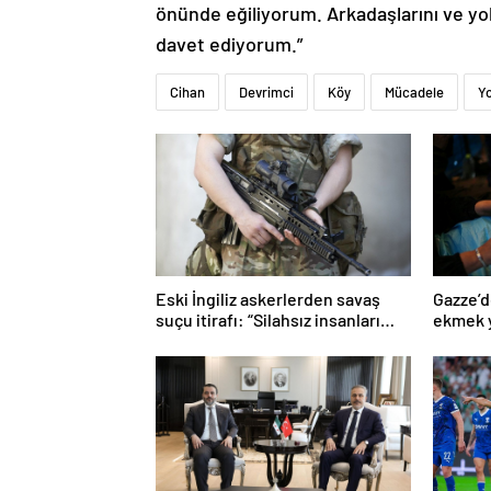
önünde eğiliyorum. Arkadaşlarını ve y
davet ediyorum.”
Cihan
Devrimci
Köy
Mücadele
Yo
Eski İngiliz askerlerden savaş
Gazze’d
suçu itirafı: “Silahsız insanları
ekmek y
uykuda öldürdüler”