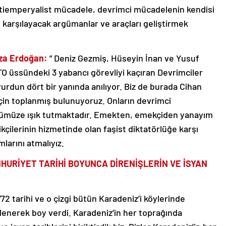
 antiemperyalist mücadele, devrimci mücadelenin kendisi
rı karşılayacak argümanlar ve araçları geliştirmek
riza Erdoğan:
” Deniz Gezmiş, Hüseyin İnan ve Yusuf
TO üssündeki 3 yabancı görevliyi kaçıran Devrimciler
a yurdun dört bir yanında anılıyor. Biz de burada Cihan
için toplanmış bulunuyoruz. Onların devrimci
günümüze ışık tutmaktadır. Emekten, emekçiden yanayım
likçilerinin hizmetinde olan faşist diktatörlüğe karşı
larını atmalıyız.
HURİYET TARİHİ BOYUNCA DİRENİŞLERİN VE İSYAN
“72 tarihi ve o çizgi bütün Karadeniz’i köylerinde
izlenerek boy verdi. Karadeniz’in her toprağında