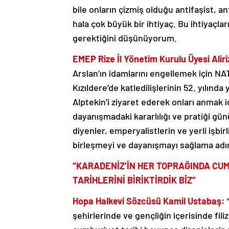
bile onların çizmiş olduğu antifaşist,
hala çok büyük bir ihtiyaç. Bu ihtiyaçla
gerektiğini düşünüyorum.
EMEP Rize İl Yönetim Kurulu Üyesi Ali
Arslan’ın idamlarını engellemek için NA
Kızıldere’de katledilişlerinin 52. yılınd
Alptekin’i ziyaret ederek onları anmak 
dayanışmadaki kararlılığı ve pratiği 
diyenler, emperyalistlerin ve yerli işbir
birleşmeyi ve dayanışmayı sağlama adım
“KARADENİZ’İN HER TOPRAĞINDA CUM
TARİHLERİNİ BİRİKTİRDİK BİZ”
Hopa Halkevi Sözcüsü Kamil Ustabaş:
şehirlerinde ve gençliğin içerisinde fil