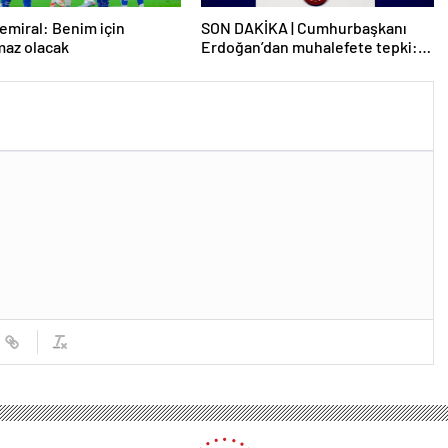
emiral: Benim için
SON DAKİKA | Cumhurbaşkanı
maz olacak
Erdoğan’dan muhalefete tepki:
Biranın şarabın fiyatını dert
ettikleri kadar suyun fiyatını dert
etmiyorlar
ye sandık başında! 32 ilde oy verme işlemi başladı