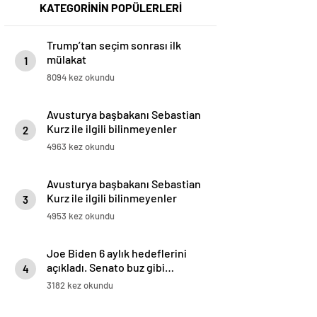
KATEGORİNİN POPÜLERLERİ
Trump’tan seçim sonrası ilk
mülakat
1
8094 kez okundu
Avusturya başbakanı Sebastian
Kurz ile ilgili bilinmeyenler
2
4963 kez okundu
Avusturya başbakanı Sebastian
Kurz ile ilgili bilinmeyenler
3
4953 kez okundu
Joe Biden 6 aylık hedeflerini
açıkladı. Senato buz gibi…
4
3182 kez okundu