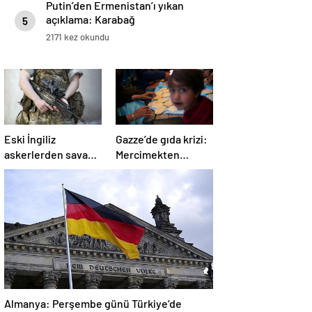
Putin’den Ermenistan’ı yıkan
açıklama: Karabağ
5
Azerbaycan’ın ayrılmaz bir
2171 kez okundu
parçasıdır!
Eski İngiliz
Gazze’de gıda krizi:
askerlerden savaş
Mercimekten
suçu itirafı:
ekmek yapıyorlar
“Silahsız insanları
uykuda öldürdüler”
Almanya: Perşembe günü Türkiye’de