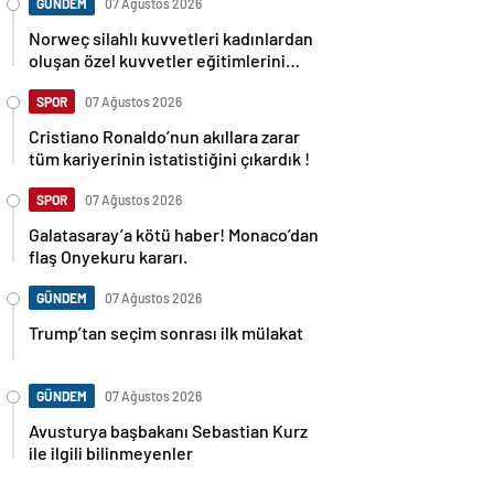
GÜNDEM
07 Ağustos 2026
Norweç silahlı kuvvetleri kadınlardan
oluşan özel kuvvetler eğitimlerini
başlattı.
SPOR
07 Ağustos 2026
Cristiano Ronaldo’nun akıllara zarar
tüm kariyerinin istatistiğini çıkardık !
SPOR
07 Ağustos 2026
Galatasaray’a kötü haber! Monaco’dan
flaş Onyekuru kararı.
GÜNDEM
07 Ağustos 2026
Trump’tan seçim sonrası ilk mülakat
GÜNDEM
07 Ağustos 2026
Avusturya başbakanı Sebastian Kurz
ile ilgili bilinmeyenler