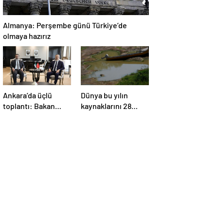
Almanya: Perşembe günü Türkiye’de
olmaya hazırız
Ankara’da üçlü
Dünya bu yılın
toplantı: Bakan
kaynaklarını 28
Fidan, Ürdün ve
Temmuz’da, Türkiye
Suriyeli
22 Haziran’da
mevkidaşlarıyla
tüketti
görüştü