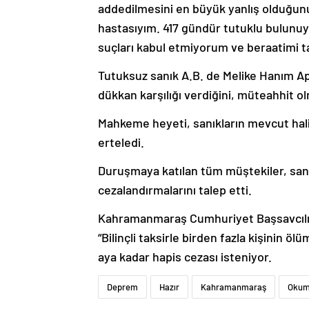
addedilmesini en büyük yanlış olduğun
hastasıyım. 417 gündür tutuklu bulunuy
suçları kabul etmiyorum ve beraatimi t
Tutuksuz sanık A.B. de Melike Hanım Apa
dükkan karşılığı verdiğini, müteahhit ol
Mahkeme heyeti, sanıkların mevcut ha
erteledi.
Duruşmaya katılan tüm müştekiler, sanık
cezalandırmalarını talep etti.
Kahramanmaraş Cumhuriyet Başsavcılığ
“Bilinçli taksirle birden fazla kişinin
aya kadar hapis cezası isteniyor.
Deprem
Hazır
Kahramanmaraş
Okum