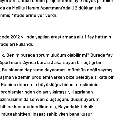
ediyorum. Çünkü benim projelerimde öyle büyük profiller
ada da Melike Hanım Apartmanı’ndaki 2 dükkan tek
nmış.” ifadelerine yer verdi.
de 2012 yılında yapılan araştırmada aktif fay hattının
adeleri kullandı:
ettik. Benim burada sorumluluğum olabilir mi? Burada fay
Apartmanı. Ayrıca burası 3 akarsuyun birleştiği bir
ş. Bu binanın depreme dayanması mümkün değil saymış
aşma ve zemin problemi varken bize belediye 11 katlı bir
. Bu bina depremin büyüklüğü, binanın tesliminin
 problemlerinden dolayı yıkılmıştır. Hazırlanan
 yazılmasının da sehven oluştuğunu düşünüyorum.
sahibine kusur addedilmemiş. Bayındırlık teknik
 müteahhitken, inşaat sahibiyken bana kusur