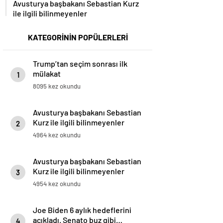
Avusturya başbakanı Sebastian Kurz
ile ilgili bilinmeyenler
KATEGORİNİN POPÜLERLERİ
Trump’tan seçim sonrası ilk
mülakat
1
8095 kez okundu
Avusturya başbakanı Sebastian
Kurz ile ilgili bilinmeyenler
2
4964 kez okundu
Avusturya başbakanı Sebastian
Kurz ile ilgili bilinmeyenler
3
4954 kez okundu
Joe Biden 6 aylık hedeflerini
açıkladı. Senato buz gibi…
4