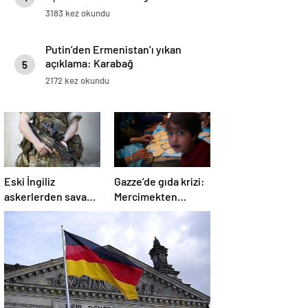
3183 kez okundu
Putin’den Ermenistan’ı yıkan
açıklama: Karabağ
5
Azerbaycan’ın ayrılmaz bir
2172 kez okundu
parçasıdır!
Eski İngiliz
Gazze’de gıda krizi:
askerlerden savaş
Mercimekten
suçu itirafı:
ekmek yapıyorlar
“Silahsız insanları
uykuda öldürdüler”