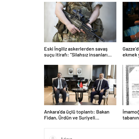
Eski İngiliz askerlerden savaş
Gazze’d
suçu itirafı: “Silahsız insanları
ekmek y
uykuda öldürdüler”
Ankara’da üçlü toplantı: Bakan
İmamoğl
Fidan, Ürdün ve Suriyeli
tabanın
mevkidaşlarıyla görüştü