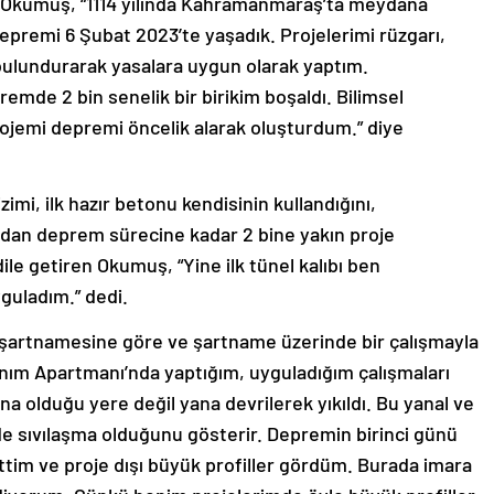
rten Okumuş, “1114 yılında Kahramanmaraş’ta meydana
premi 6 Şubat 2023’te yaşadık. Projelerimi rüzgarı,
bulundurarak yasalara uygun olarak yaptım.
de 2 bin senelik bir birikim boşaldı. Bilimsel
ojemi depremi öncelik alarak oluşturdum.” diye
imi, ilk hazır betonu kendisinin kullandığını,
ından deprem sürecine kadar 2 bine yakın proje
 dile getiren Okumuş, “Yine ilk tünel kalıbı ben
guladım.” dedi.
şartnamesine göre ve şartname üzerinde bir çalışmayla
nım Apartmanı’nda yaptığım, uyguladığım çalışmaları
a olduğu yere değil yana devrilerek yıkıldı. Bu yanal ve
 sıvılaşma olduğunu gösterir. Depremin birinci günü
ittim ve proje dışı büyük profiller gördüm. Burada imara