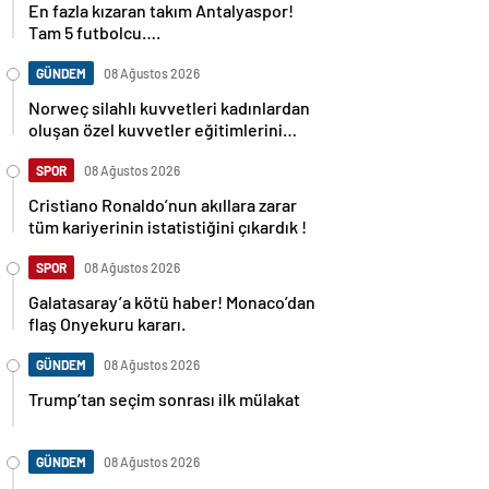
En fazla kızaran takım Antalyaspor!
Tam 5 futbolcu….
GÜNDEM
08 Ağustos 2026
Norweç silahlı kuvvetleri kadınlardan
oluşan özel kuvvetler eğitimlerini
başlattı.
SPOR
08 Ağustos 2026
Cristiano Ronaldo’nun akıllara zarar
tüm kariyerinin istatistiğini çıkardık !
SPOR
08 Ağustos 2026
Galatasaray’a kötü haber! Monaco’dan
flaş Onyekuru kararı.
GÜNDEM
08 Ağustos 2026
Trump’tan seçim sonrası ilk mülakat
GÜNDEM
08 Ağustos 2026