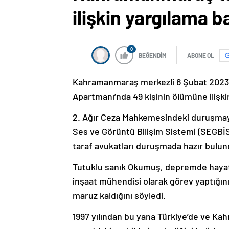
ilişkin yargılama b
0
BEĞENDİM
ABONE OL
Kahramanmaraş merkezli 6 Şubat 2023’
Apartmanı’nda 49 kişinin ölümüne ilişki
2. Ağır Ceza Mahkemesindeki duruşmay
Ses ve Görüntü Bilişim Sistemi (SEGBİS) 
taraf avukatları duruşmada hazır bulun
Tutuklu sanık Okumuş, depremde hayatın
inşaat mühendisi olarak görev yaptığı
maruz kaldığını söyledi.
1997 yılından bu yana Türkiye’de ve K