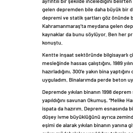
ayrıntılı bir şekilde incelediğini beli
gelen depremden bile daha büyük bir de
depremi ve statik şartları göz önünde 
Kahramanmaraş’ta meydana gelen deprem
kaynaklar da bunu söylüyor. Ben her pr
konuştu.
Kentte inşaat sektöründe bilgisayarlı çiz
mesleğinde hassas çalıştığını, 1989 yıl
hazırladığını, 300’e yakın bina yaptığını
uyguladım. Binalarımda perde beton uy
Depremde yıkılan binanın 1998 deprem 
yapıldığını savunan Okumuş, “Melike Ha
ispata da hazırım. Deprem esnasında bin
düşey ivme büyüklüğünü ayrıca zeminde
eşimi de alarak yıkılan binanın yanına g