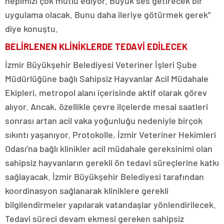
hepimizi çok mutlu ediyor. Büyük ses getirecek bir
uygulama olacak. Bunu daha ileriye götürmek gerek”
diye konuştu.
BELİRLENEN KLİNİKLERDE TEDAVİ EDİLECEK
İzmir Büyükşehir Belediyesi Veteriner İşleri Şube
Müdürlüğüne bağlı Sahipsiz Hayvanlar Acil Müdahale
Ekipleri, metropol alanı içerisinde aktif olarak görev
alıyor. Ancak, özellikle çevre ilçelerde mesai saatleri
sonrası artan acil vaka yoğunluğu nedeniyle birçok
sıkıntı yaşanıyor. Protokolle, İzmir Veteriner Hekimleri
Odası’na bağlı klinikler acil müdahale gereksinimi olan
sahipsiz hayvanların gerekli ön tedavi süreçlerine katkı
sağlayacak. İzmir Büyükşehir Belediyesi tarafından
koordinasyon sağlanarak kliniklere gerekli
bilgilendirmeler yapılarak vatandaşlar yönlendirilecek.
Tedavi süreci devam ekmesi gereken sahipsiz