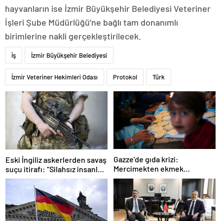
hayvanların ise İzmir Büyükşehir Belediyesi Veteriner
İşleri Şube Müdürlüğü’ne bağlı tam donanımlı
birimlerine nakli gerçekleştirilecek.
İş
İzmir Büyükşehir Belediyesi
İzmir Veteriner Hekimleri Odası
Protokol
Türk
Gazze’de gıda krizi:
Eski İngiliz askerlerden savaş
Mercimekten ekmek
suçu itirafı: “Silahsız insanları
yapıyorlar
uykuda öldürdüler”