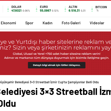
DOLAR
EURO
ALTIN
BITCOIN
47,6021
55,0967
6.516,31
%
0.06%
0.12%
0,31
Ekonomi
Spor
Kadın
Foto Galeri
Videolar
Büyükşehir Belediyesi 3×3 Streetball İzmir Cup’ta Şampiyonlar Belli Oldu
elediyesi 3×3 Streetball İz
Oldu