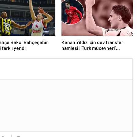
ahçe Beko, Bahçeşehir
Kenan Yıldız için dev transfer
i farklı yendi
hamlesi! ‘Türk mücevheri’
diyerek bombayı duyurdular…