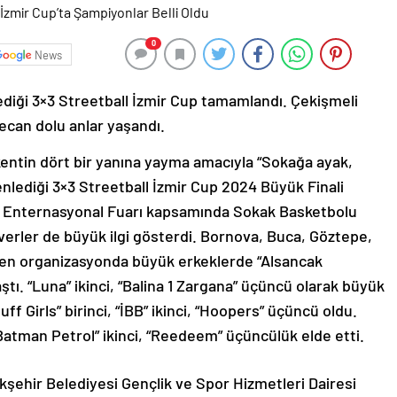
0
News
ediği 3×3 Streetball İzmir Cup tamamlandı. Çekişmeli
ecan dolu anlar yaşandı.
kentin dört bir yanına yayma amacıyla “Sokağa ayak,
nlediği 3×3 Streetball İzmir Cup 2024 Büyük Finali
ir Enternasyonal Fuarı kapsamında Sokak Basketbolu
everler de büyük ilgi gösterdi. Bornova, Buca, Göztepe,
nen organizasyonda büyük erkeklerde “Alsancak
ı. “Luna” ikinci, “Balina 1 Zargana” üçüncü olarak büyük
f Girls” birinci, “İBB” ikinci, “Hoopers” üçüncü oldu.
“Batman Petrol” ikinci, “Reedeem” üçüncülük elde etti.
kşehir Belediyesi Gençlik ve Spor Hizmetleri Dairesi