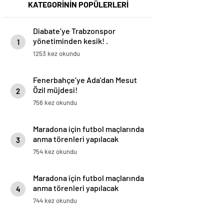
KATEGORİNİN POPÜLERLERİ
Diabate’ye Trabzonspor
yönetiminden kesik! .
1
1253 kez okundu
Fenerbahçe’ye Ada’dan Mesut
Özil müjdesi!
2
756 kez okundu
Maradona için futbol maçlarında
anma törenleri yapılacak
3
754 kez okundu
Maradona için futbol maçlarında
anma törenleri yapılacak
4
744 kez okundu