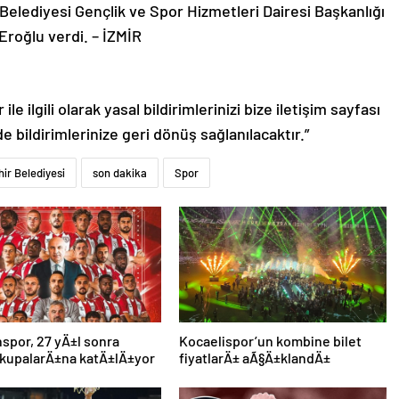
 Belediyesi Gençlik ve Spor Hizmetleri Dairesi Başkanlığı
roğlu verdi. – İZMİR
le ilgili olarak yasal bildirimlerinizi bize iletişim sayfası
de bildirimlerinize geri dönüş sağlanılacaktır.”
ir Belediyesi
son dakika
Spor
por, 27 yÄ±l sonra
Kocaelispor’un kombine bilet
 kupalarÄ±na katÄ±lÄ±yor
fiyatlarÄ± aÃ§Ä±klandÄ±