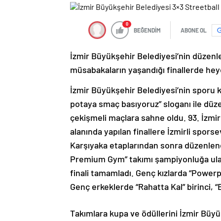
0
BEĞENDİM
ABONE OL
İzmir Büyükşehir Belediyesi’nin düzenl
müsabakaların yaşandığı finallerde hey
İzmir Büyükşehir Belediyesi’nin sporu 
potaya smaç basıyoruz” sloganı ile düze
çekişmeli maçlara sahne oldu. 93. İzm
alanında yapılan finallere İzmirli spors
Karşıyaka etaplarından sonra düzenle
Premium Gym” takımı şampiyonluğa ulaşt
finali tamamladı. Genç kızlarda “Powerpuf
Genç erkeklerde “Rahatta Kal” birinci, 
Takımlara kupa ve ödüllerini İzmir Büyü