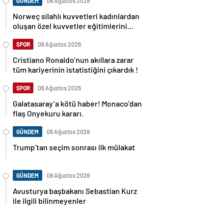
GÜNDEM
06 Ağustos 2026
Norweç silahlı kuvvetleri kadınlardan
oluşan özel kuvvetler eğitimlerini
başlattı.
SPOR
06 Ağustos 2026
Cristiano Ronaldo’nun akıllara zarar
tüm kariyerinin istatistiğini çıkardık !
SPOR
06 Ağustos 2026
Galatasaray’a kötü haber! Monaco’dan
flaş Onyekuru kararı.
GÜNDEM
06 Ağustos 2026
Trump’tan seçim sonrası ilk mülakat
GÜNDEM
06 Ağustos 2026
Avusturya başbakanı Sebastian Kurz
ile ilgili bilinmeyenler