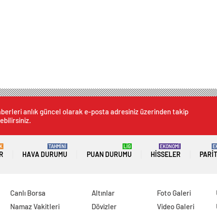
berleri anlık güncel olarak e-posta adresiniz üzerinden takip
ebilirsiniz.
K
TAHMİNİ
LİG
EKONOMİ
E
R
HAVA DURUMU
PUAN DURUMU
HISSELER
PARI
Canlı Borsa
Altınlar
Foto Galeri
Namaz Vakitleri
Dövizler
Video Galeri