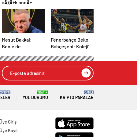
aÃ§Ä±klandÄ±
Mesut Bakkal:
Fenerbahçe Beko,
Benle de
Bahçeşehir Koleji’ni
olmayacaksa
farklı yendi
olmayacak
KONOMİ
TRAFİK
CANLI
TELER
YOL DURUMU
KRIPTO PARALAR
Üye Giriş
Üye Kayıt