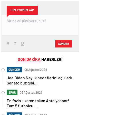
HIZLI YORUM YAP
GÖNDER
SON DAKİKA
HABERLERİ
GÜNDEM
06 Ağustos 2026
Joe Biden 6 aylık hedeflerini açıkladı.
Senato buz gibi…
SPOR
06 Ağustos 2026
En fazla kızaran takım Antalyaspor!
Tam 5 futbolcu….