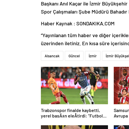
Başkanı Anıl Kaçar ile İzmir Büyükşehir
Spor Çalışmaları Şube Müdürü Bahadır E
Haber Kaynak : SONDAKIKA.COM
“Yayınlanan tüm haber ve diğer içerikler i
üzerinden iletiniz. En kısa süre içerisin
Alsancak
Güncel
İzmir
İzmir Büyükşeh
Trabzonspor finalde kaybetti,
Samsuns
yerel basÄ±n eleÅtirdi: “Futbol
Avrupa
felaket, sonuÃ§ rezalet”