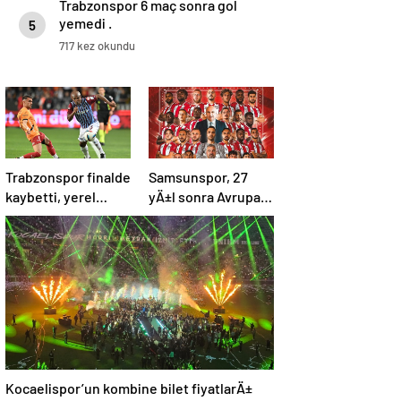
Trabzonspor 6 maç sonra gol
yemedi .
5
717 kez okundu
Trabzonspor finalde
Samsunspor, 27
kaybetti, yerel
yÄ±l sonra Avrupa
basÄ±n eleÅtirdi:
kupalarÄ±na
“Futbol felaket,
katÄ±lÄ±yor
sonuÃ§ rezalet”
Kocaelispor’un kombine bilet fiyatlarÄ±