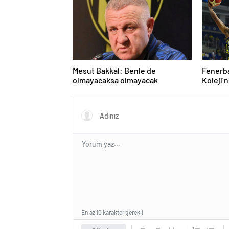
Mesut Bakkal: Benle de
Fenerb
olmayacaksa olmayacak
Koleji’n
En az 10 karakter gerekli