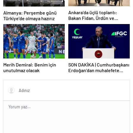
Ankara’da üçlü toplantı:
Almanya: Perşembe günü
Bakan Fidan, Ürdün ve
Türkiye’de olmaya hazırız
Suriyeli mevkidaşlarıyla
görüştü
Merih Demiral: Benim için
SON DAKİKA | Cumhurbaşkanı
unutulmaz olacak
Erdoğan’dan muhalefete
tepki: Biranın şarabın fiyatını
dert ettikleri kadar suyun
fiyatını dert etmiyorlar