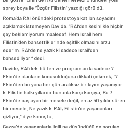
sprey boya ile “Özgür Filistin” yazdığı görüldü.
Roma’da RAI önündeki protestoya katılan soyadını
açıklamak istemeyen Davide, “RAI’den kesinlikle hiçbir
şey beklemiyorum maalesef. Hem İsrail hem
Filistin’den bahsettiklerinde eşitlik olmasını arzu
ederim. RAI’de ne yazık ki sadece İsrail’den
bahsediliyor.” dedi.
Davide, RAI’deki bülten ve programlarda sadece 7
Ekim’de olanların konuşulduğuna dikkati çekerek, “7
Ekim’den bu yana her gün aralıksız bir kıyım yaşanıyor
ki Filistin halkı yıllardır bununla karşı karşıya. Bu 7
Ekim’de başlayan bir mesele değil, en az 50 yıldır süren
bir mesele. Ne yazık ki RAI, Filistin’de yaşananları
gizliyor.” diye konuştu.
Gazze’de yaşananlarla ilgili ne düşündüğü de sorulan