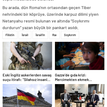
Bu arada, dün Roma’nın ortasından geçen Tiber
nehrindeki bir köprüye, üzerinde karpuz dilimi yiyen
Netanyahu resmi bulunan ve altında “Soykırımı
durdurun” yazan büyük bir pankart asıldı.
Filistin
İsrail
İsrail'in
Raı
Soykırım
Gazze’de gıda krizi:
Eski İngiliz askerlerden savaş
Mercimekten ekmek
suçu itirafı: “Silahsız insanları
yapıyorlar
uykuda öldürdüler”