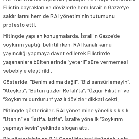
Filistin bayrakları ve dövizlerle hem İsrail’in Gazze’ye
saldırılarını hem de RAI yönetiminin tutumunu
protesto etti.
Mitingde yapılan konuşmalarda, İsrail’in Gazze’de
soykırım yaptığı belirtilirken, RAI kanalı kamu
yayıncılığı yapmaya davet edilerek Filistin’de
yaşananlara bültenlerinde “yeterli” süre vermemesi
sebebiyle eleştirildi.
Gösteride, “Benim adıma değil”, “Bizi sansürlemeyin”,
“Ateşkes”, “Bütün gözler Refah’ta”, “Özgür Filistin” ve
“Soykırımı durdurun” yazılı dövizler dikkati çekti.
Mitingde göstericiler, RAI yönetimine yönelik sık sık
“Utanın” ve “İstifa, istifa”, İsrail’e yönelik “Soykırım
yapmayı kesin” şeklinde slogan attı.
Bir göstericinin de RAI Genel Merkezi önündeki yola