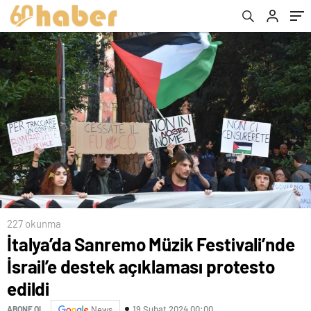
227 okunma
İtalya’da Sanremo Müzik Festivali’nde
İsrail’e destek açıklaması protesto
edildi
19 Şubat 2024 00:00
ABONE OL
News