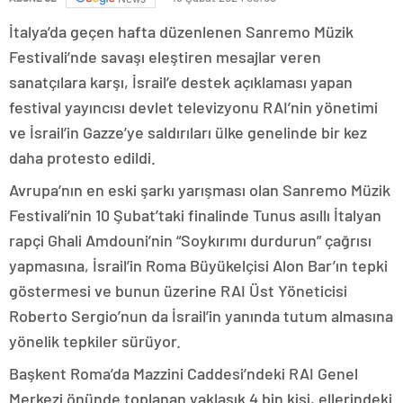
İtalya’da geçen hafta düzenlenen Sanremo Müzik
Festivali’nde savaşı eleştiren mesajlar veren
sanatçılara karşı, İsrail’e destek açıklaması yapan
festival yayıncısı devlet televizyonu RAI’nin yönetimi
ve İsrail’in Gazze’ye saldırıları ülke genelinde bir kez
daha protesto edildi.
Avrupa’nın en eski şarkı yarışması olan Sanremo Müzik
Festivali’nin 10 Şubat’taki finalinde Tunus asıllı İtalyan
rapçi Ghali Amdouni’nin “Soykırımı durdurun” çağrısı
yapmasına, İsrail’in Roma Büyükelçisi Alon Bar’ın tepki
göstermesi ve bunun üzerine RAI Üst Yöneticisi
Roberto Sergio’nun da İsrail’in yanında tutum almasına
yönelik tepkiler sürüyor.
Başkent Roma’da Mazzini Caddesi’ndeki RAI Genel
Merkezi önünde toplanan yaklaşık 4 bin kişi, ellerindeki