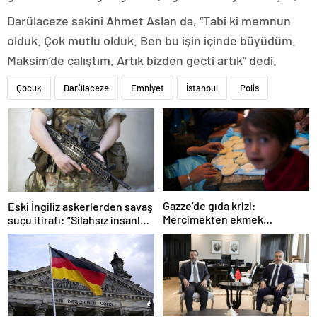
Darülaceze sakini Ahmet Aslan da, “Tabi ki memnun
olduk. Çok mutlu olduk. Ben bu işin içinde büyüdüm.
Maksim’de çalıştım. Artık bizden geçti artık” dedi.
Çocuk
Darülaceze
Emniyet
İstanbul
Polis
Gazze’de gıda krizi:
Eski İngiliz askerlerden savaş
Mercimekten ekmek
suçu itirafı: “Silahsız insanları
yapıyorlar
uykuda öldürdüler”