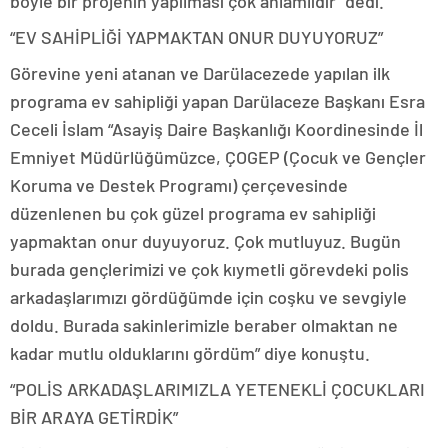
böyle bir projenin yapılması çok anlamlıdır” dedi.
“EV SAHİPLİĞİ YAPMAKTAN ONUR DUYUYORUZ”
Görevine yeni atanan ve Darülacezede yapılan ilk
programa ev sahipliği yapan Darülaceze Başkanı Esra
Ceceli İslam “Asayiş Daire Başkanlığı Koordinesinde İl
Emniyet Müdürlüğümüzce, ÇOGEP (Çocuk ve Gençler
Koruma ve Destek Programı) çerçevesinde
düzenlenen bu çok güzel programa ev sahipliği
yapmaktan onur duyuyoruz. Çok mutluyuz. Bugün
burada gençlerimizi ve çok kıymetli görevdeki polis
arkadaşlarımızı gördüğümde için coşku ve sevgiyle
doldu. Burada sakinlerimizle beraber olmaktan ne
kadar mutlu olduklarını gördüm” diye konuştu.
“POLİS ARKADAŞLARIMIZLA YETENEKLİ ÇOCUKLARI
BİR ARAYA GETİRDİK”