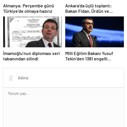
Ankara’da üçlü toplantı:
Almanya: Perşembe günü
Bakan Fidan, Ürdün ve
Türkiye’de olmaya hazırız
Suriyeli mevkidaşlarıyla
görüştü
İmamoğlu’nun diploması veri
Milli Eğitim Bakanı Yusuf
tabanından silindi
Tekin’den 1381 engelli
öğretmen atamasına ilişkin
paylaşım