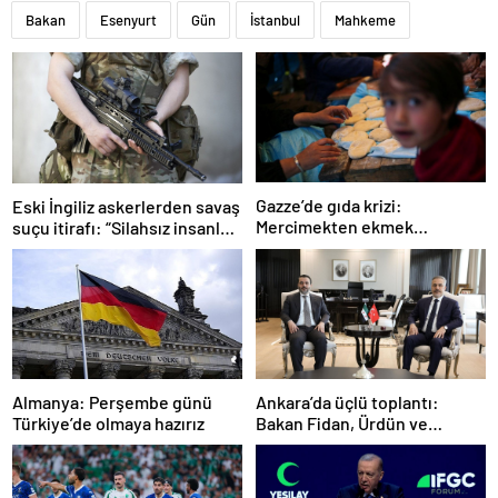
Bakan
Esenyurt
Gün
İstanbul
Mahkeme
Gazze’de gıda krizi:
Eski İngiliz askerlerden savaş
Mercimekten ekmek
suçu itirafı: “Silahsız insanları
yapıyorlar
uykuda öldürdüler”
Ankara’da üçlü toplantı:
Almanya: Perşembe günü
Bakan Fidan, Ürdün ve
Türkiye’de olmaya hazırız
Suriyeli mevkidaşlarıyla
görüştü