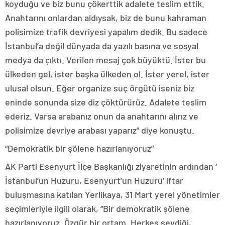
koyduğu ve biz bunu çökerttik adalete teslim ettik.
Anahtarını onlardan aldıysak, biz de bunu kahraman
polisimize trafik devriyesi yapalım dedik. Bu sadece
İstanbul’a değil dünyada da yazılı basına ve sosyal
medya da çıktı. Verilen mesaj çok büyüktü. İster bu
ülkeden gel, ister başka ülkeden ol. İster yerel, ister
ulusal olsun. Eğer organize suç örgütü iseniz biz
eninde sonunda size diz çöktürürüz. Adalete teslim
ederiz. Varsa arabanız onun da anahtarını alırız ve
polisimize devriye arabası yaparız” diye konuştu.
“Demokratik bir şölene hazırlanıyoruz”
AK Parti Esenyurt İlçe Başkanlığı ziyaretinin ardından ‘
İstanbul’un Huzuru, Esenyurt’un Huzuru’ iftar
buluşmasına katılan Yerlikaya, 31 Mart yerel yönetimler
seçimleriyle ilgili olarak, “Bir demokratik şölene
hazırlanıyoruz. Özgür bir ortam. Herkes sevdiği,