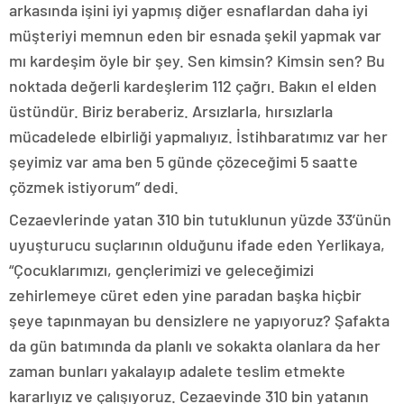
arkasında işini iyi yapmış diğer esnaflardan daha iyi
müşteriyi memnun eden bir esnada şekil yapmak var
mı kardeşim öyle bir şey. Sen kimsin? Kimsin sen? Bu
noktada değerli kardeşlerim 112 çağrı. Bakın el elden
üstündür. Biriz beraberiz. Arsızlarla, hırsızlarla
mücadelede elbirliği yapmalıyız. İstihbaratımız var her
şeyimiz var ama ben 5 günde çözeceğimi 5 saatte
çözmek istiyorum” dedi.
Cezaevlerinde yatan 310 bin tutuklunun yüzde 33’ünün
uyuşturucu suçlarının olduğunu ifade eden Yerlikaya,
“Çocuklarımızı, gençlerimizi ve geleceğimizi
zehirlemeye cüret eden yine paradan başka hiçbir
şeye tapınmayan bu densizlere ne yapıyoruz? Şafakta
da gün batımında da planlı ve sokakta olanlara da her
zaman bunları yakalayıp adalete teslim etmekte
kararlıyız ve çalışıyoruz. Cezaevinde 310 bin yatanın