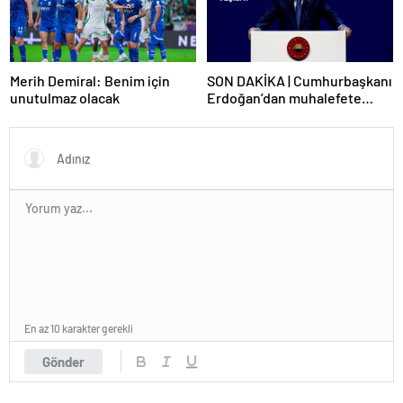
Merih Demiral: Benim için
SON DAKİKA | Cumhurbaşkanı
unutulmaz olacak
Erdoğan’dan muhalefete
tepki: Biranın şarabın fiyatını
dert ettikleri kadar suyun
fiyatını dert etmiyorlar
En az 10 karakter gerekli
Gönder