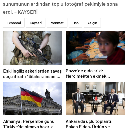
sunumunun ardından toplu fotoğraf çekimiyle sona
erdi. – KAYSERİ
Ekonomi
Kayseri
Mehmet
Osb
Yalçın
Gazze’de gıda krizi:
Eski İngiliz askerlerden savaş
Mercimekten ekmek
suçu itirafı: “Silahsız insanları
yapıyorlar
uykuda öldürdüler”
Ankara’da üçlü toplantı:
Almanya: Perşembe günü
Bakan Fidan, Ürdün ve
Türkiye’de olmaya hazırız