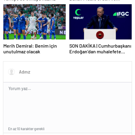
Suriyeli mevkidaşlarıyla
görüştü
Merih Demiral: Benim için
SON DAKİKA | Cumhurbaşkanı
unutulmaz olacak
Erdoğan’dan muhalefete
tepki: Biranın şarabın fiyatını
dert ettikleri kadar suyun
fiyatını dert etmiyorlar
En az 10 karakter gerekli