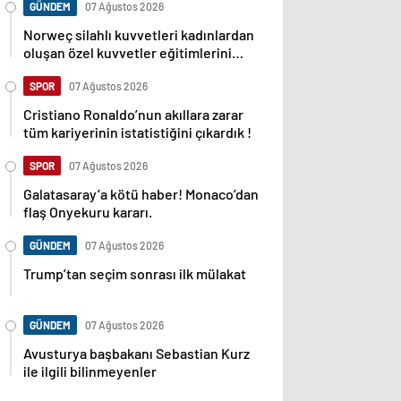
GÜNDEM
07 Ağustos 2026
Norweç silahlı kuvvetleri kadınlardan
oluşan özel kuvvetler eğitimlerini
başlattı.
SPOR
07 Ağustos 2026
Cristiano Ronaldo’nun akıllara zarar
tüm kariyerinin istatistiğini çıkardık !
SPOR
07 Ağustos 2026
Galatasaray’a kötü haber! Monaco’dan
flaş Onyekuru kararı.
GÜNDEM
07 Ağustos 2026
Trump’tan seçim sonrası ilk mülakat
GÜNDEM
07 Ağustos 2026
Avusturya başbakanı Sebastian Kurz
ile ilgili bilinmeyenler