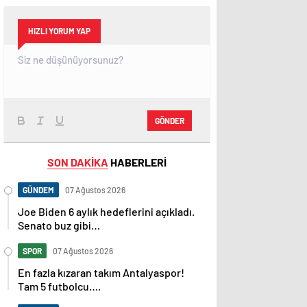
HIZLI YORUM YAP
GÖNDER
SON DAKİKA
HABERLERİ
GÜNDEM
07 Ağustos 2026
Joe Biden 6 aylık hedeflerini açıkladı.
Senato buz gibi…
SPOR
07 Ağustos 2026
En fazla kızaran takım Antalyaspor!
Tam 5 futbolcu….