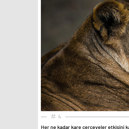
4
Her ne kadar kare çerçeveler etkisini k