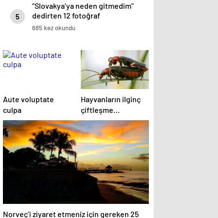
“Slovakya’ya neden gitmedim”
dedirten 12 fotoğraf
5
685 kez okundu
Aute voluptate
Hayvanların ilginç
culpa
çiftleşme
biçimlerini National
Geographic
görüntüledi.
Norveç’i ziyaret etmeniz için gereken 25