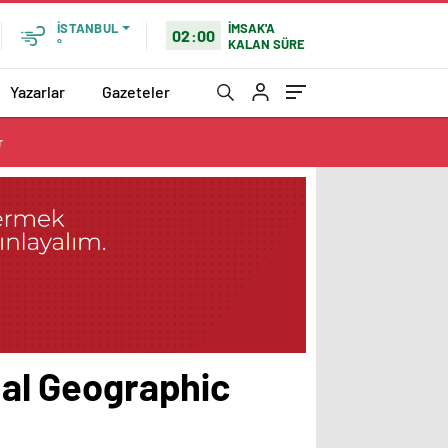
İMSAK'A
İSTANBUL
02:00
KALAN SÜRE
°
Yazarlar
Gazeteler
r
onal Geographic