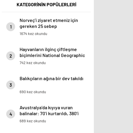
KATEGORİNİN POPÜLERLERİ
Norveç’i ziyaret etmeniz için
gereken 25 sebep
1
1674 kez okundu
Hayvanların ilginç çiftleşme
biçimlerini National Geographic
2
görüntüledi.
742 kez okundu
Balıkçıların ağına bir dev takıldı
3
690 kez okundu
Avustralya’da kıyıya vuran
balinalar: 70’i kurtarıldı, 380’i
4
öldü
689 kez okundu