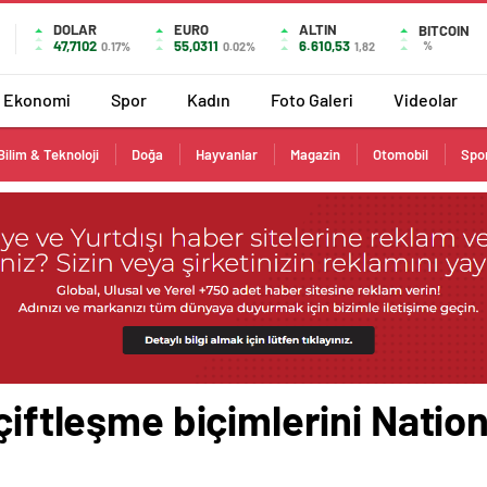
DOLAR
EURO
ALTIN
BITCOIN
47,7102
55,0311
6.610,53
%
0.17%
0.02%
1,82
Ekonomi
Spor
Kadın
Foto Galeri
Videolar
Bilim & Teknoloji
Doğa
Hayvanlar
Magazin
Otomobil
Spo
 çiftleşme biçimlerini Nati