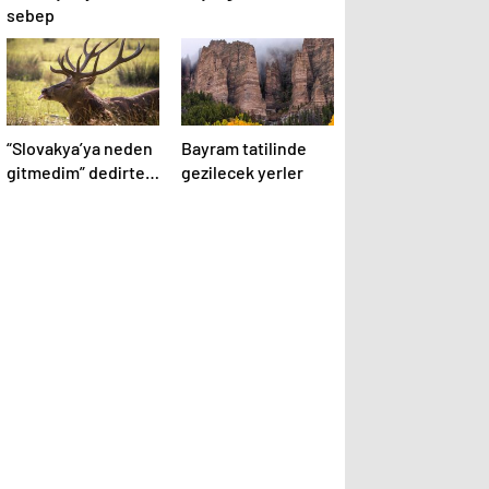
sebep
“Slovakya’ya neden
Bayram tatilinde
gitmedim” dedirten
gezilecek yerler
12 fotoğraf