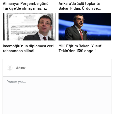
Ankara’da üçlü toplantı:
Almanya: Perşembe günü
Bakan Fidan, Ürdün ve
Türkiye’de olmaya hazırız
Suriyeli mevkidaşlarıyla
görüştü
İmamoğlu’nun diploması veri
Milli Eğitim Bakanı Yusuf
tabanından silindi
Tekin’den 1381 engelli
öğretmen atamasına ilişkin
paylaşım