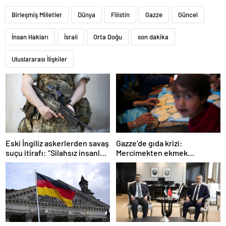
Birleşmiş Milletler
Dünya
Filistin
Gazze
Güncel
İnsan Hakları
İsrail
Orta Doğu
son dakika
Uluslararası İlişkiler
Gazze’de gıda krizi:
Eski İngiliz askerlerden savaş
Mercimekten ekmek
suçu itirafı: “Silahsız insanları
yapıyorlar
uykuda öldürdüler”