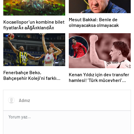
Mesut Bakkal: Benle de
Kocaelispor’un kombine bilet
olmayacaksa olmayacak
fiyatlarÄ± aÃ§Ä±klandÄ±
Fenerbahçe Beko,
Kenan Yıldız için dev transfer
Bahçeşehir Koleji’ni farklı
hamlesi! ‘Türk mücevheri’
yendi
diyerek bombayı
duyurdular…