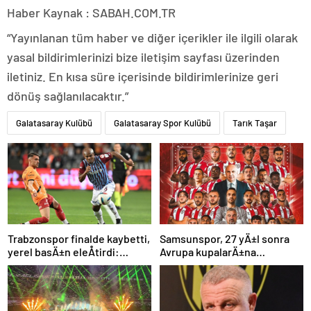
Haber Kaynak : SABAH.COM.TR
“Yayınlanan tüm haber ve diğer içerikler ile ilgili olarak
yasal bildirimlerinizi bize iletişim sayfası üzerinden
iletiniz. En kısa süre içerisinde bildirimlerinize geri
dönüş sağlanılacaktır.”
Galatasaray Kulübü
Galatasaray Spor Kulübü
Tarık Taşar
Trabzonspor finalde kaybetti,
Samsunspor, 27 yÄ±l sonra
yerel basÄ±n eleÅtirdi:
Avrupa kupalarÄ±na
“Futbol felaket, sonuÃ§
katÄ±lÄ±yor
rezalet”