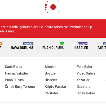
berleri anlık güncel olarak e-posta adresiniz üzerinden takip
ebilirsiniz.
K
TAHMİNİ
LİG
EKONOMİ
E
R
HAVA DURUMU
PUAN DURUMU
HISSELER
PARI
Canlı Borsa
Altınlar
Foto Galeri
Namaz Vakitleri
Dövizler
Video Galeri
Puan Durumu
Hisseler
Yazarlar
Örnek Burç Yorumu
Kripto Paralar
Gazeteler
Pariteler
Sıcak Haber