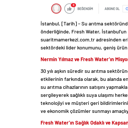
0
BEĞENDİM
ABONE OL
İstanbul, [Tarih] – Su arıtma sektöründ
önderliğinde, Fresh Water, İstanbul'un 
suaritmamerkezi.com.tr adresinden eriş
sektördeki lider konumunu, geniş ürün y
Nermin Yılmaz ve Fresh Water’ın Misyo
30 yılı aşkın süredir su arıtma sektör
etkilerinin farkında olarak, bu alanda 
su arıtma cihazlarının satışını yapmakl
sergileyerek sağlıklı suya ulaşımı herkes
teknolojiyi ve müşteri geri bildirimleri
ve ekonomik çözümler sunmayı amaçlıy
Fresh Water’ın Sağlık Odaklı ve Kapsam