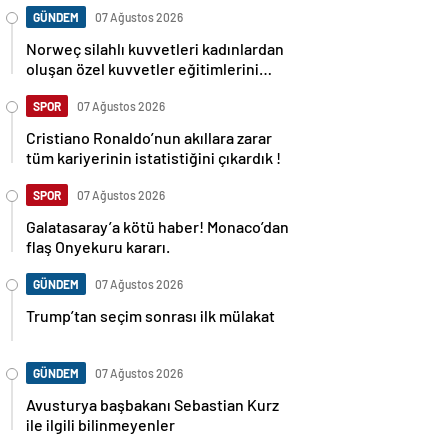
GÜNDEM
07 Ağustos 2026
Norweç silahlı kuvvetleri kadınlardan
oluşan özel kuvvetler eğitimlerini
başlattı.
SPOR
07 Ağustos 2026
Cristiano Ronaldo’nun akıllara zarar
tüm kariyerinin istatistiğini çıkardık !
SPOR
07 Ağustos 2026
Galatasaray’a kötü haber! Monaco’dan
flaş Onyekuru kararı.
GÜNDEM
07 Ağustos 2026
Trump’tan seçim sonrası ilk mülakat
GÜNDEM
07 Ağustos 2026
Avusturya başbakanı Sebastian Kurz
ile ilgili bilinmeyenler