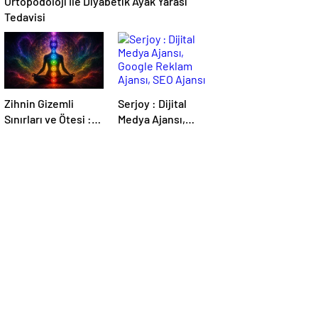
Ortopodoloji İle Diyabetik Ayak Yarası
Tedavisi
Zihnin Gizemli
Serjoy : Dijital
Sınırları ve Ötesi :
Medya Ajansı,
Nasılnedir.com
Google Reklam
Ajansı, SEO Ajansı
ve Web Tasarım
Ajansı