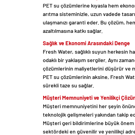
PET su çözümlerine kıyasla hem ekonom
arıtma sisteminizle, uzun vadede tasarr
ulaşmanızı garanti eder. Bu çözüm, hem
azaltılmasına katkı sağlar.
Sağlık ve Ekonomi Arasındaki Denge
Fresh Water, sağlıklı suyun herkesin h
odaklı bir yaklaşım sergiler. Aynı zama
çözümlerinin maliyetlerini düşürür ve 
PET su çözümlerinin aksine, Fresh Wat
sürekli taze su sağlar.
Müşteri Memnuniyeti ve Yenilikçi Çözü
Müşteri memnuniyetini her şeyin önünde
teknolojik gelişmeleri yakından takip ed
Müşteri geri bildirimlerine büyük önem
sektördeki en güvenilir ve yenilikçi ad