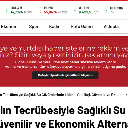
DOLAR
EURO
ALTIN
BITCOIN
47,7024
55,0474
6.499,51
%
0.05%
-0.12%
0,11
Ekonomi
Spor
Kadın
Foto Galeri
Videolar
ın Tecrübesiyle Sağlıklı Su Çözümlerinde Lider – Yenilikçi, Güvenilir ve Ekonomik
lın Tecrübesiyle Sağlıklı S
Güvenilir ve Ekonomik Altern