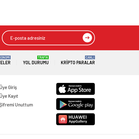
KONOMİ
TRAFİK
CANLI
TELER
YOL DURUMU
KRIPTO PARALAR
Üye Giriş
Üye Kayıt
Şifremi Unuttum