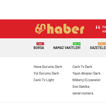
Ha
ed
CANLI
ANLIK
GÜNLÜ
BORSA
NAMAZ VAKITLERI
GAZETELE
Hava Durumu Dark
Canlı Tv Dark
Yol Durumu Dark
Yayın Akışları Dark
Canlı Tv Light
Nöbetçi Eczaneler
Son Dakika
sanal numara