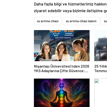
Daha fazla bilgi ve hizmetlerimiz hakkı
ziyaret edebilir veya bizimle iletişime ge
su arıtma cihazı
su arıtma cihazı bakım
su
Nişantaşı Üniversitesi’nden 2026
25 Yıll
YKS Adaylarına Çifte Güvence:
Temmuz
Sabit Ücret ve Kesintisiz Burs
Duruşma