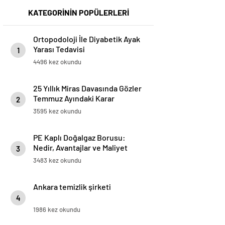
KATEGORİNİN POPÜLERLERİ
Ortopodoloji İle Diyabetik Ayak
Yarası Tedavisi
1
4496 kez okundu
25 Yıllık Miras Davasında Gözler
Temmuz Ayındaki Karar
2
Duruşmasına Çevrildi
3595 kez okundu
PE Kaplı Doğalgaz Borusu:
Nedir, Avantajlar ve Maliyet
3
Değerlendirmesi
3483 kez okundu
Ankara temizlik şirketi
4
1986 kez okundu