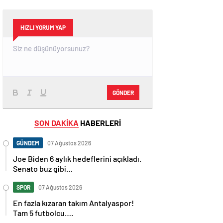
HIZLI YORUM YAP
GÖNDER
SON DAKİKA
HABERLERİ
GÜNDEM
07 Ağustos 2026
Joe Biden 6 aylık hedeflerini açıkladı.
Senato buz gibi…
SPOR
07 Ağustos 2026
En fazla kızaran takım Antalyaspor!
Tam 5 futbolcu….