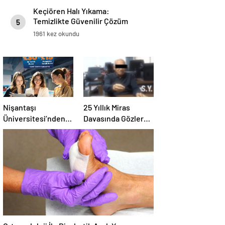
Keçiören Halı Yıkama:
Temizlikte Güvenilir Çözüm
5
1961 kez okundu
Nişantaşı
25 Yıllık Miras
Üniversitesi’nden
Davasında Gözler
2026 YKS
Temmuz Ayındaki
Adaylarına Çifte
Karar Duruşmasına
Güvence: Sabit
Çevrildi
Ücret ve Kesintisiz
Burs