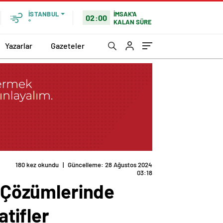
İMSAK'A
İSTANBUL
02:00
KALAN SÜRE
°
Yazarlar
Gazeteler
180 kez okundu
|
Güncelleme: 28 Ağustos 2024
03:18
u Çözümlerinde
atifler