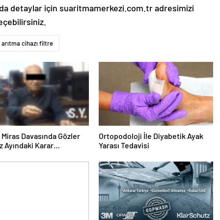
nda detaylar için suaritmamerkezi.com.tr adresimizi
çebilirsiniz.
 arıtma cihazı filtre
ık Miras Davasında Gözler
Ortopodoloji İle Diyabetik Ayak
 Ayındaki Karar
Yarası Tedavisi
sına Çevrildi