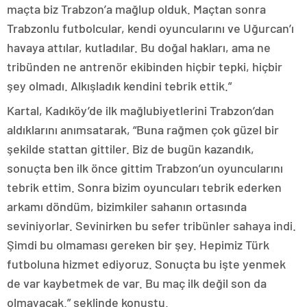
maçta biz Trabzon’a mağlup olduk. Maçtan sonra
Trabzonlu futbolcular, kendi oyuncularını ve Uğurcan’ı
havaya attılar, kutladılar. Bu doğal hakları, ama ne
tribünden ne antrenör ekibinden hiçbir tepki, hiçbir
şey olmadı. Alkışladık kendini tebrik ettik.”
Kartal, Kadıköy’de ilk mağlubiyetlerini Trabzon’dan
aldıklarını anımsatarak, “Buna rağmen çok güzel bir
şekilde stattan gittiler. Biz de bugün kazandık,
sonuçta ben ilk önce gittim Trabzon’un oyuncularını
tebrik ettim. Sonra bizim oyuncuları tebrik ederken
arkamı döndüm, bizimkiler sahanın ortasında
seviniyorlar. Sevinirken bu sefer tribünler sahaya indi.
Şimdi bu olmaması gereken bir şey. Hepimiz Türk
futboluna hizmet ediyoruz. Sonuçta bu işte yenmek
de var kaybetmek de var. Bu maç ilk değil son da
olmayacak.” şeklinde konuştu.