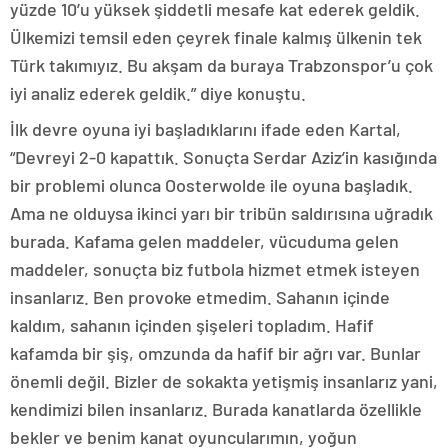
yüzde 10’u yüksek şiddetli mesafe kat ederek geldik.
Ülkemizi temsil eden çeyrek finale kalmış ülkenin tek
Türk takımıyız. Bu akşam da buraya Trabzonspor’u çok
iyi analiz ederek geldik.” diye konuştu.
İlk devre oyuna iyi başladıklarını ifade eden Kartal,
“Devreyi 2-0 kapattık. Sonuçta Serdar Aziz’in kasığında
bir problemi olunca Oosterwolde ile oyuna başladık.
Ama ne olduysa ikinci yarı bir tribün saldırısına uğradık
burada. Kafama gelen maddeler, vücuduma gelen
maddeler, sonuçta biz futbola hizmet etmek isteyen
insanlarız. Ben provoke etmedim. Sahanın içinde
kaldım, sahanın içinden şişeleri topladım. Hafif
kafamda bir şiş, omzunda da hafif bir ağrı var. Bunlar
önemli değil. Bizler de sokakta yetişmiş insanlarız yani,
kendimizi bilen insanlarız. Burada kanatlarda özellikle
bekler ve benim kanat oyuncularımın, yoğun