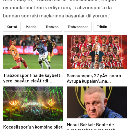
oyuncularımı tebrik ediyorum, Trabzonspor’a da
bundan sonraki maçlarında başarılar diliyorum.”
Kartal
Madde
Trabzon
Trabzonspor
Tribün
Trabzonspor finalde kaybetti,
Samsunspor, 27 yÄ±l sonra
yerel basÄ±n eleÅtirdi:
Avrupa kupalarÄ±na
“Futbol felaket, sonuÃ§
katÄ±lÄ±yor
rezalet”
Mesut Bakkal: Benle de
Kocaelispor’un kombine bilet
olmayacaksa olmayacak