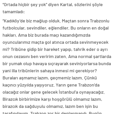
“Ortada hiçbir şey yok” diyen Kartal, sözlerini şöyle
tamamladı:
“Kadıköy’de biz mağlup olduk. Maçtan sonra Trabzonlu
futbolcular, sevindiler, eğlendiler. Bu onların en doğal
hakları. Ama biz burada maçı kazandığımızda
oyuncularımız maçta gol atınca ortada sevinmeyecek
mi? Tribüne gidip bir hareket yapıp, tahrik eder o ayrı
onun cezasını ben veririm zaten. Ama normal şartlarda
bir yumak olup havaya sıçrayarak seviniyorlarsa bunda
yani illa tribünlerin sahaya inmesi mi gerekiyor?
Buraları aşmamız lazım, geçmemiz lazım. Çünkü
kaçıncı yüzyılda yaşıyoruz. Yarın gene Trabzon’da
olacağız onlar gene gelecek İstanbul’a oynayacağız.
Birazcık birbirimize karşı hoşgörülü olmamız lazım,
birazcık da sağduyulu olmamız, lazım ben işin bu
tarafındayım. Trabzon zor bir deplasmandı. Bugün