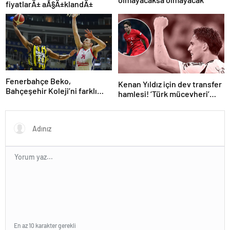
fiyatlarÄ± aÃ§Ä±klandÄ±
Fenerbahçe Beko,
Kenan Yıldız için dev transfer
Bahçeşehir Koleji’ni farklı
hamlesi! ‘Türk mücevheri’
yendi
diyerek bombayı
duyurdular…
En az 10 karakter gerekli