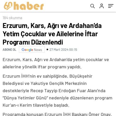
Düzenlendi
184 okunma
Erzurum, Kars, Ağrı ve Ardahan’da
Yetim Çocuklar ve Ailelerine İftar
Programı Düzenlendi
27 Mart 2024 00:15
ABONE OL
News
Erzurum, Kars, Ağrı ve Ardahan’da yetim çocuklar ve
ailelerine yönelik iftar programı yapıldı.
Erzurum İHH’nin ev sahipliğinde, Büyükşehir
Belediyesi ve Yakutiye Gençlik Merkezinin
destekleriyle Recep Tayyip Erdoğan Fuar Alanı’nda
“Dünya Yetimler Günü” nedeniyle düzenlenen program
Kur’an-ı Kerim tilavetiyle başladı.
Programda konuşan Erzurum İHH Başkanı Ömer Onay,