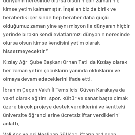
dünyanın neresinde olursa olsun hiçbir zaman hiç
kimse yetim kalmamıştır. İnşallah biz de birlik ve
beraberlik içerisinde hep beraber daha güçlü
olduğumuz zaman yine aynı misyon ile dünyanın hiçbir
yerinde bırakın kendi evlatlarımızı dünyanın neresinde
olursa olsun kimse kendisini yetim olarak
hissetmeyecektir.”
Kızılay Ağrı Şube Başkanı Orhan Tatlı da Kızılay olarak
her zaman yetim çocukların yanında olduklarını ve
olmaya devam edeceklerini ifade etti.
İbrahim Çeçen Vakfı İl Temsilcisi Güven Karakaya da
vakıf olarak eğitim, spor, kültür ve sanat başta olmak
üzere birçok projeye destek verdiklerini ve kentteki
üniversite öğrencilerine ücretsiz iftar verdiklerini
anlattı.
Vali Koç ve eşi Neslihan Gül Koç, iftarın ardından