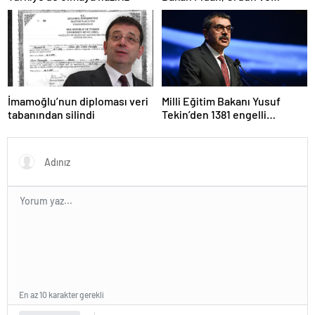
Suriyeli mevkidaşlarıyla
görüştü
İmamoğlu’nun diploması veri
Milli Eğitim Bakanı Yusuf
tabanından silindi
Tekin’den 1381 engelli
öğretmen atamasına ilişkin
paylaşım
En az 10 karakter gerekli