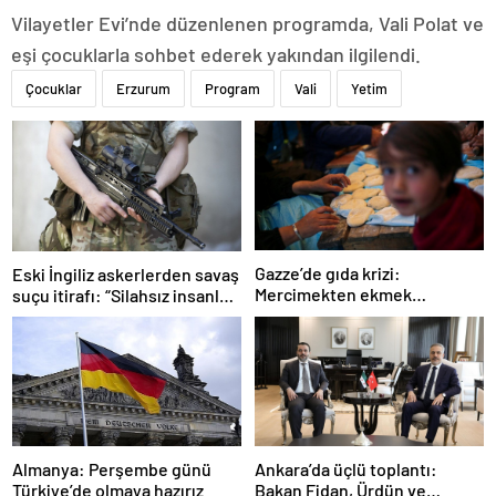
Vilayetler Evi’nde düzenlenen programda, Vali Polat ve
eşi çocuklarla sohbet ederek yakından ilgilendi.
Çocuklar
Erzurum
Program
Vali
Yetim
Gazze’de gıda krizi:
Eski İngiliz askerlerden savaş
Mercimekten ekmek
suçu itirafı: “Silahsız insanları
yapıyorlar
uykuda öldürdüler”
Ankara’da üçlü toplantı:
Almanya: Perşembe günü
Bakan Fidan, Ürdün ve
Türkiye’de olmaya hazırız