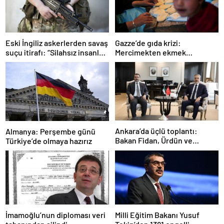
Gazze’de gıda krizi:
Eski İngiliz askerlerden savaş
Mercimekten ekmek
suçu itirafı: “Silahsız insanları
yapıyorlar
uykuda öldürdüler”
Ankara’da üçlü toplantı:
Almanya: Perşembe günü
Bakan Fidan, Ürdün ve
Türkiye’de olmaya hazırız
Suriyeli mevkidaşlarıyla
görüştü
İmamoğlu’nun diploması veri
Milli Eğitim Bakanı Yusuf