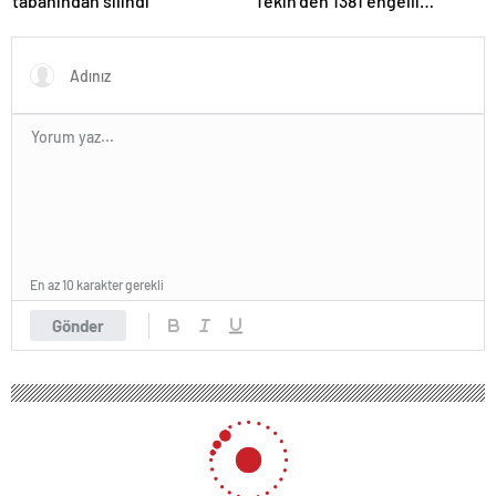
tabanından silindi
Tekin’den 1381 engelli
öğretmen atamasına ilişkin
paylaşım
En az 10 karakter gerekli
Gönder