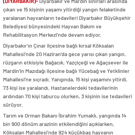
(DİYARBAKIR)-
Diyarbakır ve Mardin sınırları arasında
çıkan ve 15 kişinin yaşamı yitirdiği yangın felaketinde
yaralanan hayvanların tedavileri Diyarbakır Büyükşehir
Belediyesi bünyesindeki Hayvan Bakım ve
Rehabilitasyon Merkezi’nde devam ediyor.
Diyarbakır’ın Çınar ilçesine bağlı kırsal Köksalan
Mahallesi’nde 20 Haziran’da gece yarısı çıkan yangın,
rüzgarın etkisiyle Bağacık, Yazçiçeği ve Ağaçsever ile
Mardin’in Mazıdağı ilçesine bağlı Yücebağ ve Yetklinler
Mahallesi’ne sıçradı. Yangında, 15 kişi yaşamını yitirdi,
73 kişi ise yaralandı. Hastanelerdeki tedavilerinin
ardından 70 kişi taburcu olurken, 3 kişinin ise tedavileri
sürüyor.
Tarım ve Orman Bakanı İbrahim Yumaklı, yangında 14
bin 900 dönüm arazinin etkilendiğini açıklarken,
Köksalan Mahallesi’nde 924 küçükbaş hayvanın