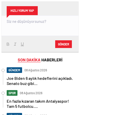
HIZLI YORUM YAP
GÖNDER
SON DAKİKA
HABERLERİ
GÜNDEM
08 Ağustos 2026
Joe Biden 6 aylık hedeflerini açıkladı.
Senato buz gibi…
SPOR
08 Ağustos 2026
En fazla kızaran takım Antalyaspor!
Tam 5 futbolcu….