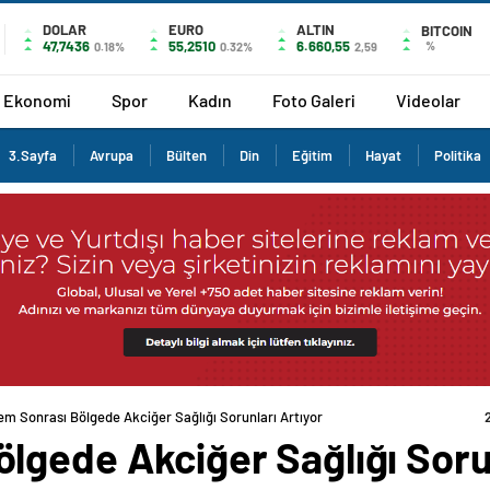
DOLAR
EURO
ALTIN
BITCOIN
47,7436
55,2510
6.660,55
%
0.18%
0.32%
2,59
Ekonomi
Spor
Kadın
Foto Galeri
Videolar
3.Sayfa
Avrupa
Bülten
Din
Eğitim
Hayat
Politika
m Sonrası Bölgede Akciğer Sağlığı Sorunları Artıyor
lgede Akciğer Sağlığı Sorun