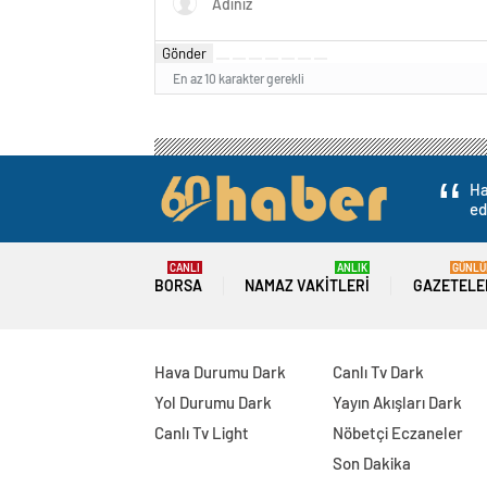
Gönder
En az 10 karakter gerekli
Ha
ed
CANLI
ANLIK
GÜNLÜ
BORSA
NAMAZ VAKITLERI
GAZETELE
Hava Durumu Dark
Canlı Tv Dark
Yol Durumu Dark
Yayın Akışları Dark
Canlı Tv Light
Nöbetçi Eczaneler
Son Dakika