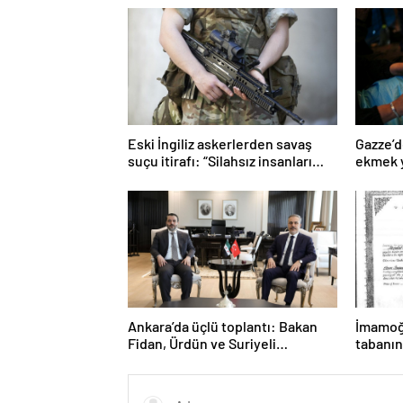
Eski İngiliz askerlerden savaş
Gazze’d
suçu itirafı: “Silahsız insanları
ekmek y
uykuda öldürdüler”
Ankara’da üçlü toplantı: Bakan
İmamoğl
Fidan, Ürdün ve Suriyeli
tabanın
mevkidaşlarıyla görüştü