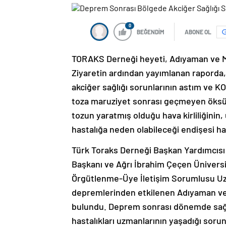
0
BEĞENDİM
ABONE OL
TORAKS Derneği heyeti, Adıyaman ve Ma
Ziyaretin ardından yayımlanan rapord
akciğer sağlığı sorunlarının astım ve 
toza maruziyet sonrası geçmeyen öksürü
tozun yaratmış olduğu hava kirliliğinin
hastalığa neden olabileceği endişesi ha
Türk Toraks Derneği Başkan Yardımcısı P
Başkanı ve Ağrı İbrahim Çeçen Üniversi
Örgütlenme-Üye İletişim Sorumlusu Uzm
depremlerinden etkilenen Adıyaman ve 
bulundu. Deprem sonrası dönemde sağl
hastalıkları uzmanlarının yaşadığı soru