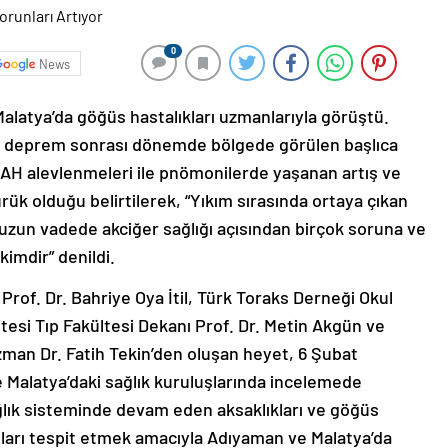
0
News
latya’da göğüs hastalıkları uzmanlarıyla görüştü.
a, deprem sonrası dönemde bölgede görülen başlıca
KOAH alevlenmeleri ile pnömonilerde yaşanan artış ve
k olduğu belirtilerek, “Yıkım sırasında ortaya çıkan
, uzun vadede akciğer sağlığı açısından birçok soruna ve
kimdir” denildi.
rof. Dr. Bahriye Oya İtil, Türk Toraks Derneği Okul
tesi Tıp Fakültesi Dekanı Prof. Dr. Metin Akgün ve
an Dr. Fatih Tekin’den oluşan heyet, 6 Şubat
Malatya’daki sağlık kuruluşlarında incelemede
ık sisteminde devam eden aksaklıkları ve göğüs
nları tespit etmek amacıyla Adıyaman ve Malatya’da