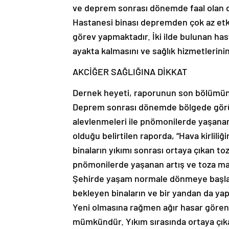
ve deprem sonrası dönemde faal olan d
Hastanesi binası depremden çok az etki
görev yapmaktadır. İki ilde bulunan h
ayakta kalmasını ve sağlık hizmetlerini
AKCİĞER SAĞLIĞINA DİKKAT
Dernek heyeti, raporunun son bölümünd
Deprem sonrası dönemde bölgede görüle
alevlenmeleri ile pnömonilerde yaşana
olduğu belirtilen raporda, “Hava kirliliği
binaların yıkımı sonrası ortaya çıkan t
pnömonilerde yaşanan artış ve toza mar
Şehirde yaşam normale dönmeye başlam
bekleyen binaların ve bir yandan da ya
Yeni olmasına rağmen ağır hasar gören
mümkündür. Yıkım sırasında ortaya çıka