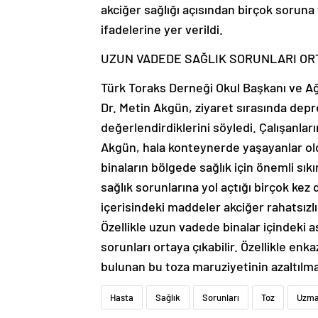
akciğer sağlığı açısından birçok soruna
ifadelerine yer verildi.
UZUN VADEDE SAĞLIK SORUNLARI ORT
Türk Toraks Derneği Okul Başkanı ve Ağ
Dr. Metin Akgün, ziyaret sırasında dep
değerlendirdiklerini söyledi. Çalışanlar
Akgün, hala konteynerde yaşayanlar old
binaların bölgede sağlık için önemli sı
sağlık sorunlarına yol açtığı birçok kez 
içerisindeki maddeler akciğer rahatsızlı
Özellikle uzun vadede binalar içindeki 
sorunları ortaya çıkabilir. Özellikle en
bulunan bu toza maruziyetinin azaltılma
Hasta
Sağlık
Sorunları
Toz
Uzm