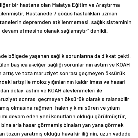
iğer bir hastane olan Malatya Eğitim ve Araştırma
lenmiştir. Hastanede 7 göğüs hastalıkları uzmanı
astanelerin depremden etkilenmemesi, sağlık sisteminin
n devam etmesine olanak sağlamıştır” denildi.
e bölgede yaşanan sağlık sorunlarına da dikkat çekti.
n başlıca akciğer sağlığı sorunlarının astım ve KOAH
n artış ve toza maruziyet sonrası geçmeyen öksürük
ndeki artış ile moloz yığınlarının kaldırılması ve hasarlı
ozdan dolayı astım ve KOAH alevlenmeleri ile
uziyet sonrası geçmeyen öksürük olarak sıralanabilir.
ış olmasına rağmen, halen yıkımı süren ve yıkım
pımı devam eden yeni konutların olduğu görülmüştür.
 binalarla hasar görmemiş binaları yan yana görmek
n tozun yaratmış olduğu hava kirliliğinin, uzun vadede