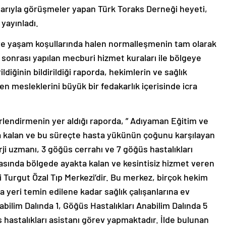
larıyla görüşmeler yapan Türk Toraks Derneği heyeti,
 yayınladı.
ve yaşam koşullarında halen normalleşmenin tam olarak
sonrası yapılan mecburi hizmet kuraları ile bölgeye
diğinin bildirildiği raporda, hekimlerin ve sağlık
n mesleklerini büyük bir fedakarlık içerisinde icra
erlendirmenin yer aldığı raporda, ” Adıyaman Eğitim ve
 kalan ve bu süreçte hasta yükünün çoğunu karşılayan
i uzmanı, 3 göğüs cerrahı ve 7 göğüs hastalıkları
sında bölgede ayakta kalan ve kesintisiz hizmet veren
i Turgut Özal Tıp Merkezi’dir. Bu merkez, birçok hekim
ma yeri temin edilene kadar sağlık çalışanlarına ev
abilim Dalında 1, Göğüs Hastalıkları Anabilim Dalında 5
 hastalıkları asistanı görev yapmaktadır. İlde bulunan