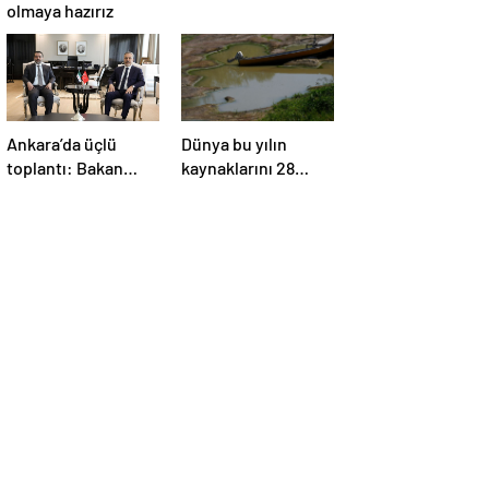
olmaya hazırız
Ankara’da üçlü
Dünya bu yılın
toplantı: Bakan
kaynaklarını 28
Fidan, Ürdün ve
Temmuz’da, Türkiye
Suriyeli
22 Haziran’da
mevkidaşlarıyla
tüketti
görüştü