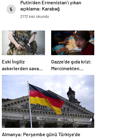
Putin’den Ermenistan’ı yıkan
açıklama: Karabağ
5
Azerbaycan’ın ayrılmaz bir
2172 kez okundu
parçasıdır!
Eski İngiliz
Gazze’de gıda krizi:
askerlerden savaş
Mercimekten
suçu itirafı:
ekmek yapıyorlar
“Silahsız insanları
uykuda öldürdüler”
Almanya: Perşembe günü Türkiye’de