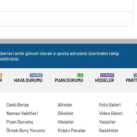
berleri anlık güncel olarak e-posta adresiniz üzerinden takip
ebilirsiniz.
K
TAHMİNİ
LİG
EKONOMİ
E
R
HAVA DURUMU
PUAN DURUMU
HISSELER
PARI
Canlı Borsa
Altınlar
Foto Galeri
Namaz Vakitleri
Dövizler
Video Galeri
Puan Durumu
Hisseler
Yazarlar
Örnek Burç Yorumu
Kripto Paralar
Gazeteler