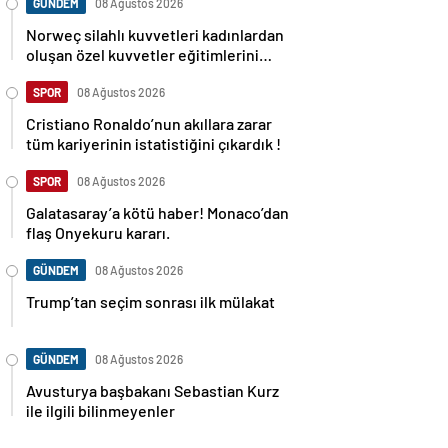
GÜNDEM
08 Ağustos 2026
Norweç silahlı kuvvetleri kadınlardan
oluşan özel kuvvetler eğitimlerini
başlattı.
SPOR
08 Ağustos 2026
Cristiano Ronaldo’nun akıllara zarar
tüm kariyerinin istatistiğini çıkardık !
SPOR
08 Ağustos 2026
Galatasaray’a kötü haber! Monaco’dan
flaş Onyekuru kararı.
GÜNDEM
08 Ağustos 2026
Trump’tan seçim sonrası ilk mülakat
GÜNDEM
08 Ağustos 2026
Avusturya başbakanı Sebastian Kurz
ile ilgili bilinmeyenler