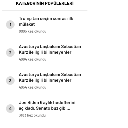
KATEGORİNİN POPÜLERLERİ
Trump’tan seçim sonrası ilk
mülakat
1
8095 kez okundu
Avusturya başbakanı Sebastian
Kurz ile ilgili bilinmeyenler
2
4964 kez okundu
Avusturya başbakanı Sebastian
Kurz ile ilgili bilinmeyenler
3
4954 kez okundu
Joe Biden 6 aylık hedeflerini
açıkladı. Senato buz gibi…
4
3183 kez okundu