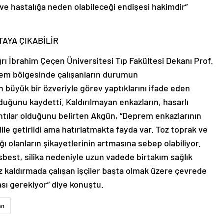
 ve hastalığa neden olabileceği endişesi hakimdir”
AYA ÇIKABİLİR
rı İbrahim Çeçen Üniversitesi Tıp Fakültesi Dekanı Prof.
rem bölgesinde çalışanların durumun
ın büyük bir özveriyle görev yaptıklarını ifade eden
uğunu kaydetti. Kaldırılmayan enkazların, hasarlı
kıntılar olduğunu belirten Akgün, “Deprem enkazlarının
dile getirildi ama hatırlatmakta fayda var. Toz toprak ve
ğı olanların şikayetlerinin artmasına sebep olabiliyor.
asbest, silika nedeniyle uzun vadede birtakım sağlık
kaz kaldırmada çalışan işçiler başta olmak üzere çevrede
sı gerekiyor” diye konuştu.
an