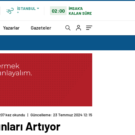
İMSAK'A
İSTANBUL
02:00
KALAN SÜRE
°
Yazarlar
Gazeteler
207 kez okundu
|
Güncelleme: 23 Temmuz 2024 12:15
ları Artıyor