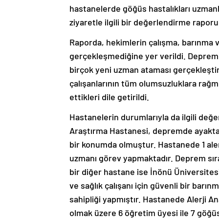
hastanelerde göğüs hastalıkları uzman
ziyaretle ilgili bir değerlendirme raporu
Raporda, hekimlerin çalışma, barınma 
gerçekleşmediğine yer verildi. Deprem 
birçok yeni uzman ataması gerçekleştiril
çalışanlarının tüm olumsuzluklara rağme
ettikleri dile getirildi.
Hastanelerin durumlarıyla da ilgili değ
Araştırma Hastanesi, depremde ayakta
bir konumda olmuştur. Hastanede 1 alerj
uzmanı görev yapmaktadır. Deprem sıra
bir diğer hastane ise İnönü Üniversites
ve sağlık çalışanı için güvenli bir barın
sahipliği yapmıştır. Hastanede Alerji An
olmak üzere 6 öğretim üyesi ile 7 göğüs