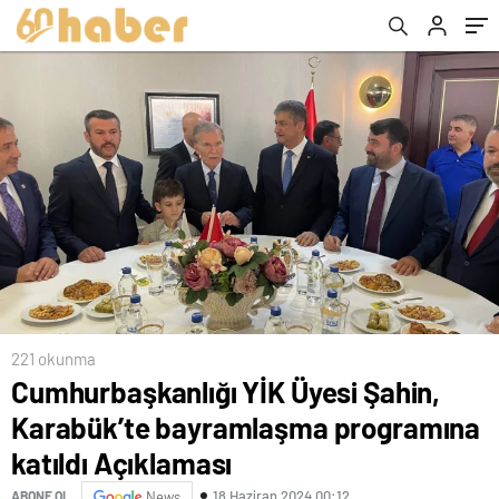
Açıklaması
221 okunma
Cumhurbaşkanlığı YİK Üyesi Şahin,
Karabük’te bayramlaşma programına
katıldı Açıklaması
18 Haziran 2024 00:12
ABONE OL
News