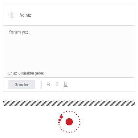
dert ettikleri kadar suyun
fiyatını dert etmiyorlar
En az 10 karakter gerekli
Gönder