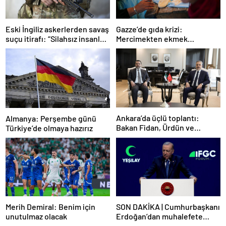
Gazze’de gıda krizi:
Eski İngiliz askerlerden savaş
Mercimekten ekmek
suçu itirafı: “Silahsız insanları
yapıyorlar
uykuda öldürdüler”
Ankara’da üçlü toplantı:
Almanya: Perşembe günü
Bakan Fidan, Ürdün ve
Türkiye’de olmaya hazırız
Suriyeli mevkidaşlarıyla
görüştü
Merih Demiral: Benim için
SON DAKİKA | Cumhurbaşkanı
unutulmaz olacak
Erdoğan’dan muhalefete
tepki: Biranın şarabın fiyatını