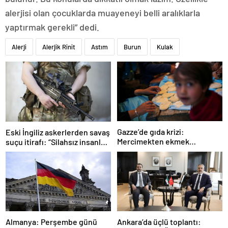
alerjisi olan çocuklarda muayeneyi belli aralıklarla
yaptırmak gerekli” dedi.
Alerji
Alerjik Rinit
Astım
Burun
Kulak
Gazze’de gıda krizi:
Eski İngiliz askerlerden savaş
Mercimekten ekmek
suçu itirafı: “Silahsız insanları
yapıyorlar
uykuda öldürdüler”
Ankara’da üçlü toplantı:
Almanya: Perşembe günü