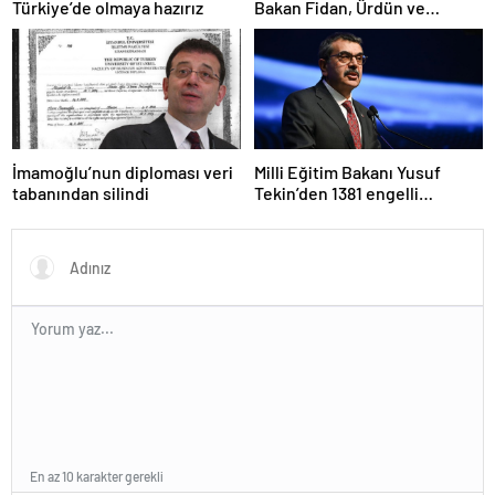
Bakan Fidan, Ürdün ve
Türkiye’de olmaya hazırız
Suriyeli mevkidaşlarıyla
görüştü
İmamoğlu’nun diploması veri
Milli Eğitim Bakanı Yusuf
tabanından silindi
Tekin’den 1381 engelli
öğretmen atamasına ilişkin
paylaşım
En az 10 karakter gerekli