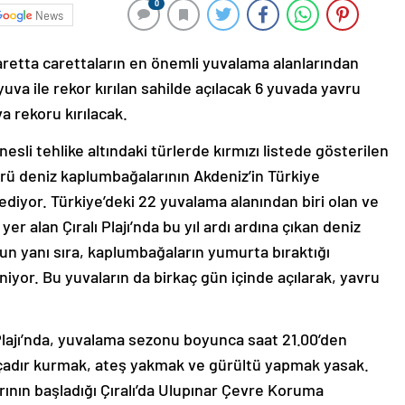
0
News
aretta carettaların en önemli yuvalama alanlarından
1 yuva ile rekor kırılan sahilde açılacak 6 yuvada yavru
va rekoru kırılacak.
esli tehlike altındaki türlerde kırmızı listede gösterilen
ürü deniz kaplumbağalarının Akdeniz’in Türkiye
diyor. Türkiye’deki 22 yuvalama alanından biri olan ve
 yer alan Çıralı Plajı’nda bu yıl ardı ardına çıkan deniz
un yanı sıra, kaplumbağaların yumurta bıraktığı
niyor. Bu yuvaların da birkaç gün içinde açılarak, yavru
ı Plajı’nda, yuvalama sezonu boyunca saat 21.00’den
 çadır kurmak, ateş yakmak ve gürültü yapmak yasak.
rının başladığı Çıralı’da Ulupınar Çevre Koruma