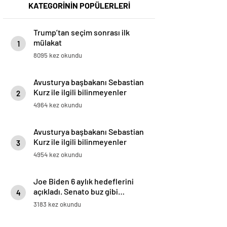
KATEGORİNİN POPÜLERLERİ
Trump’tan seçim sonrası ilk
mülakat
1
8095 kez okundu
Avusturya başbakanı Sebastian
Kurz ile ilgili bilinmeyenler
2
4964 kez okundu
Avusturya başbakanı Sebastian
Kurz ile ilgili bilinmeyenler
3
4954 kez okundu
Joe Biden 6 aylık hedeflerini
açıkladı. Senato buz gibi…
4
3183 kez okundu