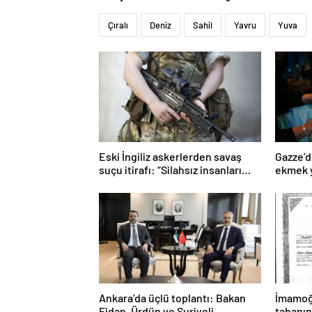
Çıralı
Deniz
Sahil
Yavru
Yuva
Eski İngiliz askerlerden savaş
Gazze’d
suçu itirafı: “Silahsız insanları
ekmek y
uykuda öldürdüler”
Ankara’da üçlü toplantı: Bakan
İmamoğl
Fidan, Ürdün ve Suriyeli
tabanın