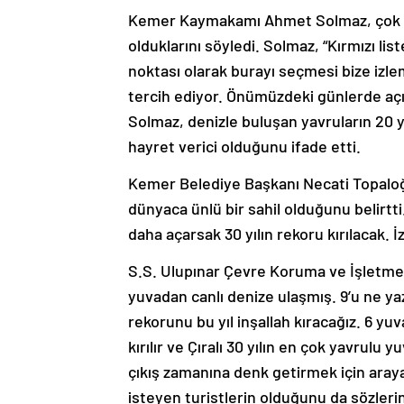
Kemer Kaymakamı Ahmet Solmaz, çok nadi
olduklarını söyledi. Solmaz, “Kırmızı li
noktası olarak burayı seçmesi bize izle
tercih ediyor. Önümüzdeki günlerde açıla
Solmaz, denizle buluşan yavruların 20 y
hayret verici olduğunu ifade etti.
Kemer Belediye Başkanı Necati Topaloğl
dünyaca ünlü bir sahil olduğunu belirtti
daha açarsak 30 yılın rekoru kırılacak.
S.S. Ulupınar Çevre Koruma ve İşletme 
yuvadan canlı denize ulaşmış. 9’u ne yazı
rekorunu bu yıl inşallah kıracağız. 6 y
kırılır ve Çıralı 30 yılın en çok yavrulu 
çıkış zamanına denk getirmek için arayan
isteyen turistlerin olduğunu da sözleri