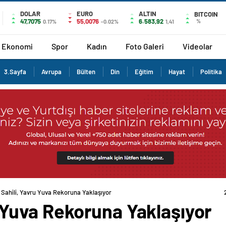
DOLAR
EURO
ALTIN
BITCOIN
47,7075
55,0076
6.583,92
%
0.17%
-0.02%
1,41
Ekonomi
Spor
Kadın
Foto Galeri
Videolar
3.Sayfa
Avrupa
Bülten
Din
Eğitim
Hayat
Politika
ı Sahili, Yavru Yuva Rekoruna Yaklaşıyor
ru Yuva Rekoruna Yaklaşıyor