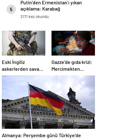
Putin’den Ermenistan’ı yıkan
açıklama: Karabağ
5
Azerbaycan’ın ayrılmaz bir
2171 kez okundu
parçasıdır!
Eski İngiliz
Gazze’de gıda krizi:
askerlerden savaş
Mercimekten
suçu itirafı:
ekmek yapıyorlar
“Silahsız insanları
uykuda öldürdüler”
Almanya: Perşembe günü Türkiye’de