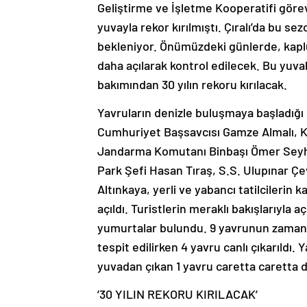
Geliştirme ve İşletme Kooperatifi görevl
yuvayla rekor kırılmıştı. Çıralı’da bu se
bekleniyor. Önümüzdeki günlerde, kapl
daha açılarak kontrol edilecek. Bu yuv
bakımından 30 yılın rekoru kırılacak.
Yavruların denizle buluşmaya başlad
Cumhuriyet Başsavcısı Gamze Almalı, K
Jandarma Komutanı Binbaşı Ömer Seyhan
Park Şefi Hasan Tıraş, S.S. Ulupınar Ç
Altınkaya, yerli ve yabancı tatilcilerin k
açıldı. Turistlerin meraklı bakışlarıyla 
yumurtalar bulundu. 9 yavrunun zamanı
tespit edilirken 4 yavru canlı çıkarıldı.
yuvadan çıkan 1 yavru caretta caretta 
’30 YILIN REKORU KIRILACAK’