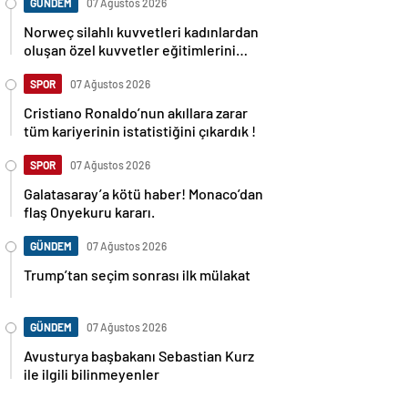
GÜNDEM
07 Ağustos 2026
Norweç silahlı kuvvetleri kadınlardan
oluşan özel kuvvetler eğitimlerini
başlattı.
SPOR
07 Ağustos 2026
Cristiano Ronaldo’nun akıllara zarar
tüm kariyerinin istatistiğini çıkardık !
SPOR
07 Ağustos 2026
Galatasaray’a kötü haber! Monaco’dan
flaş Onyekuru kararı.
GÜNDEM
07 Ağustos 2026
Trump’tan seçim sonrası ilk mülakat
GÜNDEM
07 Ağustos 2026
Avusturya başbakanı Sebastian Kurz
ile ilgili bilinmeyenler