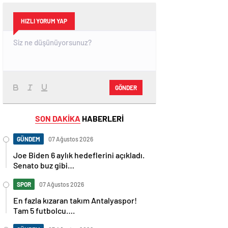
HIZLI YORUM YAP
GÖNDER
SON DAKİKA
HABERLERİ
GÜNDEM
07 Ağustos 2026
Joe Biden 6 aylık hedeflerini açıkladı.
Senato buz gibi…
SPOR
07 Ağustos 2026
En fazla kızaran takım Antalyaspor!
Tam 5 futbolcu….