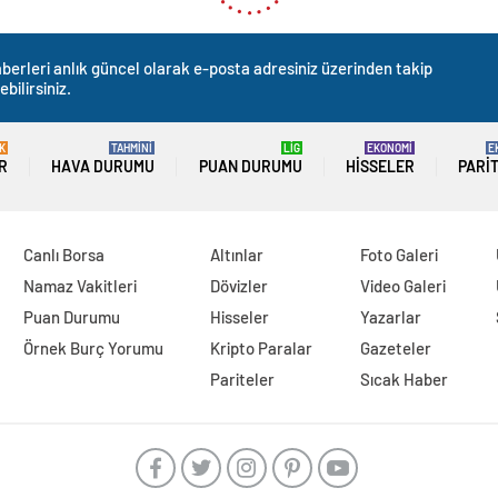
berleri anlık güncel olarak e-posta adresiniz üzerinden takip
ebilirsiniz.
K
TAHMİNİ
LİG
EKONOMİ
E
R
HAVA DURUMU
PUAN DURUMU
HISSELER
PARI
Canlı Borsa
Altınlar
Foto Galeri
Namaz Vakitleri
Dövizler
Video Galeri
Puan Durumu
Hisseler
Yazarlar
Örnek Burç Yorumu
Kripto Paralar
Gazeteler
Pariteler
Sıcak Haber