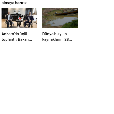
olmaya hazırız
Ankara’da üçlü
Dünya bu yılın
toplantı: Bakan
kaynaklarını 28
Fidan, Ürdün ve
Temmuz’da, Türkiye
Suriyeli
22 Haziran’da
mevkidaşlarıyla
tüketti
görüştü