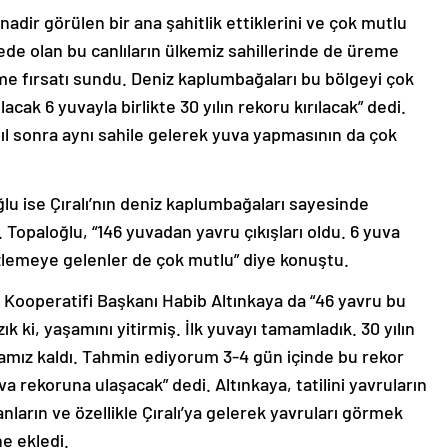
r görülen bir ana şahitlik ettiklerini ve çok mutlu
stede olan bu canlıların ülkemiz sahillerinde de üreme
me fırsatı sundu. Deniz kaplumbağaları bu bölgeyi çok
cak 6 yuvayla birlikte 30 yılın rekoru kırılacak” dedi.
ıl sonra aynı sahile gelerek yuva yapmasının da çok
u ise Çıralı’nın deniz kaplumbağaları sayesinde
. Topaloğlu, “146 yuvadan yavru çıkışları oldu. 6 yuva
 İzlemeye gelenler de çok mutlu” diye konuştu.
Kooperatifi Başkanı Habib Altınkaya da “46 yavru bu
k ki, yaşamını yitirmiş. İlk yuvayı tamamladık. 30 yılın
uvamız kaldı. Tahmin ediyorum 3-4 gün içinde bu rekor
yuva rekoruna ulaşacak” dedi. Altınkaya, tatilini yavruların
ların ve özellikle Çıralı’ya gelerek yavruları görmek
ne ekledi.