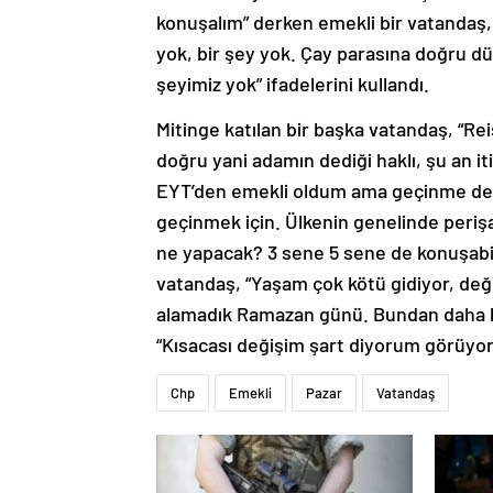
konuşalım” derken emekli bir vatandaş,
yok, bir şey yok. Çay parasına doğru d
şeyimiz yok” ifadelerini kullandı.
Mitinge katılan bir başka vatandaş, “Re
doğru yani adamın dediği haklı, şu an iti
EYT’den emekli oldum ama geçinme derdi
geçinmek için. Ülkenin genelinde periş
ne yapacak? 3 sene 5 sene de konuşabil
vatandaş, “Yaşam çok kötü gidiyor, değiş
alamadık Ramazan günü. Bundan daha kö
“Kısacası değişim şart diyorum görüyo
Chp
Emekli
Pazar
Vatandaş