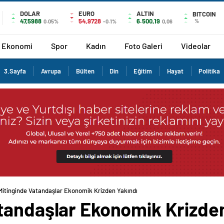
DOLAR
EURO
ALTIN
BITCOIN
47,5988
54,9728
6.500,19
%
0.05%
-0.1%
0,06
Ekonomi
Spor
Kadın
Foto Galeri
Videolar
3.Sayfa
Avrupa
Bülten
Din
Eğitim
Hayat
Politika
itinginde Vatandaşlar Ekonomik Krizden Yakındı
tandaşlar Ekonomik Krizden