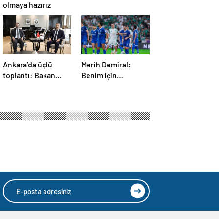
olmaya hazırız
Ankara’da üçlü
Merih Demiral:
toplantı: Bakan
Benim için
Fidan, Ürdün ve
unutulmaz olacak
Suriyeli
mevkidaşlarıyla
görüştü