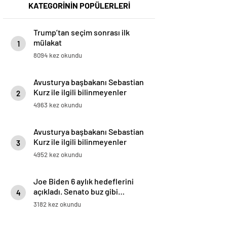
KATEGORİNİN POPÜLERLERİ
Trump’tan seçim sonrası ilk
mülakat
1
8094 kez okundu
Avusturya başbakanı Sebastian
Kurz ile ilgili bilinmeyenler
2
4963 kez okundu
Avusturya başbakanı Sebastian
Kurz ile ilgili bilinmeyenler
3
4952 kez okundu
Joe Biden 6 aylık hedeflerini
açıkladı. Senato buz gibi…
4
3182 kez okundu