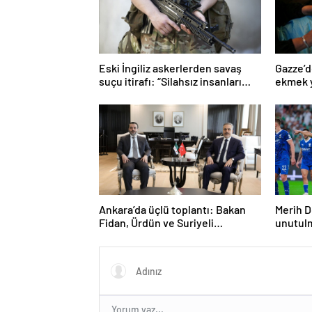
Eski İngiliz askerlerden savaş
Gazze’d
suçu itirafı: “Silahsız insanları
ekmek y
uykuda öldürdüler”
Ankara’da üçlü toplantı: Bakan
Merih D
Fidan, Ürdün ve Suriyeli
unutul
mevkidaşlarıyla görüştü