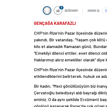
0
BEĞENDİM
ABONE OL
GENÇAĞA KARAFAZLI
CHP’nin Rize’nin Pazar ilçesinde düzenl
yakındı. Bir vatandaş, “Yaşam çok kötü g
kilo et alamadık Ramazan günü. Bundan
“Emekliyi dilenci ettiler, evet dilenci 
Haklarımızı alırız emekliler olarak” diye
CHP’nin Rize’nin Pazar ilçesinde düzenl
etkilendiklerini belirterek, hukuk ve a
Bir kadın, “Meci gönüllüsüyüm biz inanı
Çervatoğlu belediyeyi aldı bayrağı dikt
eminiz. O da aynı şekilde Ercüment başka
gönlünü kazanarak Pazar’da çok güzel ş