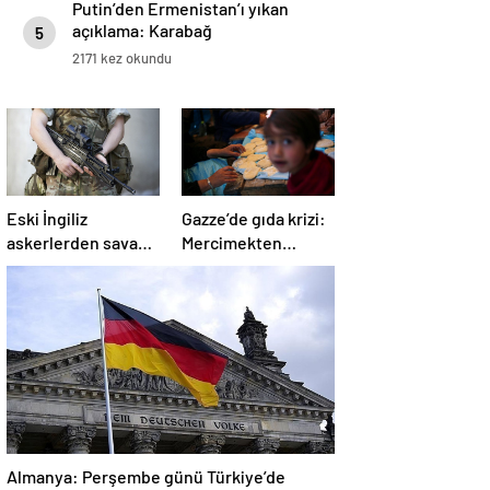
Putin’den Ermenistan’ı yıkan
açıklama: Karabağ
5
Azerbaycan’ın ayrılmaz bir
2171 kez okundu
parçasıdır!
Eski İngiliz
Gazze’de gıda krizi:
askerlerden savaş
Mercimekten
suçu itirafı:
ekmek yapıyorlar
“Silahsız insanları
uykuda öldürdüler”
Almanya: Perşembe günü Türkiye’de