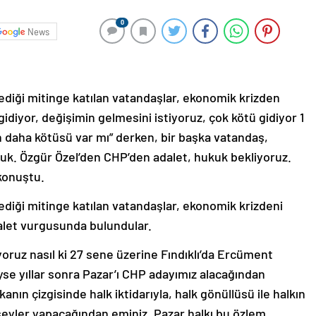
0
News
ediği mitinge katılan vatandaşlar, ekonomik krizden
idiyor, değişimin gelmesini istiyoruz, çok kötü gidiyor 1
 daha kötüsü var mı” derken, bir başka vatandaş,
olduk. Özgür Özel’den CHP’den adalet, hukuk bekliyoruz.
 konuştu.
ediği mitinge katılan vatandaşlar, ekonomik krizdeni
dalet vurgusunda bulundular.
yoruz nasıl ki 27 sene üzerine Fındıklı’da Ercüment
iyse yıllar sonra Pazar’ı CHP adayımız alacağından
nın çizgisinde halk iktidarıyla, halk gönüllüsü ile halkın
eyler yapacağından eminiz. Pazar halkı bu özlem