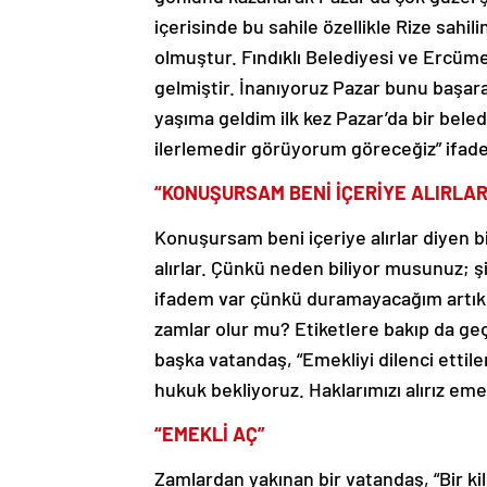
içerisinde bu sahile özellikle Rize sahi
olmuştur. Fındıklı Belediyesi ve Ercüm
gelmiştir. İnanıyoruz Pazar bunu başara
yaşıma geldim ilk kez Pazar’da bir bele
ilerlemedir görüyorum göreceğiz” ifadel
“KONUŞURSAM BENİ İÇERİYE ALIRLAR
Konuşursam beni içeriye alırlar diyen b
alırlar. Çünkü neden biliyor musunuz; ş
ifadem var çünkü duramayacağım artık b
zamlar olur mu? Etiketlere bakıp da geç
başka vatandaş, “Emekliyi dilenci ettil
hukuk bekliyoruz. Haklarımızı alırız eme
“EMEKLİ AÇ”
Zamlardan yakınan bir vatandaş, “Bir ki