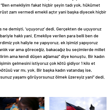
 “Ben emekliyim fakat hiçbir şeyin tadı yok, hükümet
ürüst zam vermedi emekli açtır yani başka diyecek hiçbir
is ne demişti, ‘uçuyoruz’ dedi. Gerçekten de uçuyoruz
bariyle haklı yani. Emekliye verilen para belli ben de
miz yok haliyle ne yapıyoruz, ek işimizi yapıyoruz
anlık var ama göreceğiz, bakacağız bu seçimlerde millet
irim ama kendi düşen ağlamaz” diye konuştu. Bir kadın
imin gelmesini istiyoruz çok kötü gidiyor 1 kilo et
tüsü var mı, yok. Bir başka kadın vatandaş ise,
rsunuz yaşamı görüyorsunuz ölmek üzereyiz yani” dedi.