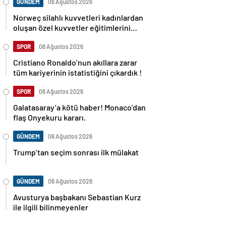
GÜNDEM
06 Ağustos 2026
Norweç silahlı kuvvetleri kadınlardan
oluşan özel kuvvetler eğitimlerini
başlattı.
SPOR
06 Ağustos 2026
Cristiano Ronaldo’nun akıllara zarar
tüm kariyerinin istatistiğini çıkardık !
SPOR
06 Ağustos 2026
Galatasaray’a kötü haber! Monaco’dan
flaş Onyekuru kararı.
GÜNDEM
06 Ağustos 2026
Trump’tan seçim sonrası ilk mülakat
GÜNDEM
06 Ağustos 2026
Avusturya başbakanı Sebastian Kurz
ile ilgili bilinmeyenler