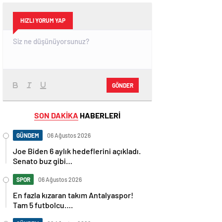
HIZLI YORUM YAP
GÖNDER
SON DAKİKA
HABERLERİ
GÜNDEM
06 Ağustos 2026
Joe Biden 6 aylık hedeflerini açıkladı.
Senato buz gibi…
SPOR
06 Ağustos 2026
En fazla kızaran takım Antalyaspor!
Tam 5 futbolcu….