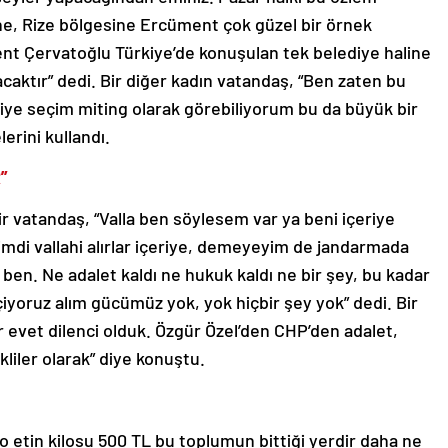
line, Rize bölgesine Ercüment çok güzel bir örnek
ent Çervatoğlu Türkiye’de konuşulan tek belediye haline
caktır” dedi. Bir diğer kadın vatandaş, “Ben zaten bu
diye seçim miting olarak görebiliyorum bu da büyük bir
erini kullandı.
”
ir vatandaş, “Valla ben söylesem var ya beni içeriye
imdi vallahi alırlar içeriye, demeyeyim de jandarmada
en. Ne adalet kaldı ne hukuk kaldı ne bir şey, bu kadar
iyoruz alım gücümüz yok, yok hiçbir şey yok” dedi. Bir
er evet dilenci olduk. Özgür Özel’den CHP’den adalet,
kliler olarak” diye konuştu.
lo etin kilosu 500 TL bu toplumun bittiği yerdir daha ne