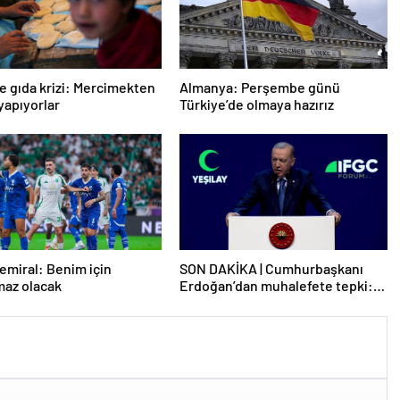
e gıda krizi: Mercimekten
Almanya: Perşembe günü
apıyorlar
Türkiye’de olmaya hazırız
emiral: Benim için
SON DAKİKA | Cumhurbaşkanı
maz olacak
Erdoğan’dan muhalefete tepki:
Biranın şarabın fiyatını dert
ettikleri kadar suyun fiyatını dert
etmiyorlar