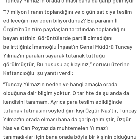
“Tuncay Yılmaz’ın orada olması bana da garip gelmiştir”
“17 milyon liranın toplandığını ve o gün satıcıya teslim
edileceğini nereden biliyordunuz? Bu paranın İl
Örgütü’nün tüm paydaşları tarafından toplandığını
beyan ettiniz. Görüntülerde partili olmadığını
belirttiğiniz İmamoğlu İnşaat’ın Genel Müdürü Tuncay
Yılmaz’ın paraları sayarak tutanak tuttuğu
görülmüştür. Bu hususu açıklayınız.” sorusu üzerine
Kaftancıoğlu, şu yanıtı verdi:
“Tuncay Yılmaz’ın neden ve hangi amaçla orada
olduğuna dair bilgim yoktur. O tarihte de şu anda da
kendisini tanımam. Ayrıca para teslim edildiğinde
tutanak tutmasını söylediğim kişi Özgür Nas’tır. Tuncay
Yılmaz’ın orada olması bana da garip gelmiştir. Özgür
Nas ve Can Poyraz da muhtemelen Yılmaz’ı
tanımadıkları için bana orada böyle bir kişinin olduğunu