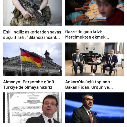
Gazze’de gıda krizi:
Eski İngiliz askerlerden savaş
Mercimekten ekmek
suçu itirafı: “Silahsız insanları
yapıyorlar
uykuda öldürdüler”
Ankara’da üçlü toplantı:
Almanya: Perşembe günü
Bakan Fidan, Ürdün ve
Türkiye’de olmaya hazırız
Suriyeli mevkidaşlarıyla
görüştü