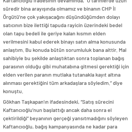
Kaftancıoğlu ifadesinin devamında, “O tarihlerde uzun
süredir bina arayışında olmamız ve binanın CHP İl
Örgütü’ne çok yakışacağını düşündüğümden dolayı
satıcının bize ilettiği tapuda rayicin üzerindeki bedel
olan tapu bedeli ile geriye kalan kısmın elden
verilmesini kabul ederek binayı satın alma konusunda
anlaştım. Bu konuda bütün sorumluluk bana aittir. Mal
sahibiyle bu şekilde anlaştıktan sonra toplanan bağış
parasının olduğu gibi muhatabına gitmesi gerektiği için
elden verilen paranın mutlaka tutanakla kayıt altına
alınması gerektiğini tüm arkadaşlara söyledim.” diye
konuştu.
Gökhan Taşkapan’ın ifadesindeki, “Satış sürecini
Kaftancıoğlu’nun başlattığı ancak daha sonra el
çektirildiği” beyanının gerçeği yansıtmadığını söyleyen
Kaftancıoğlu, bağış kampanyasında ne kadar para