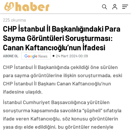
Kaftancıoğlu’nun İfadesi
trafiğini şehrin kuzeyine alacağız”
225 okunma
CHP İstanbul İl Başkanlığındaki Para
Sayma Görüntüleri Soruşturması:
Canan Kaftancıoğlu’nun İfadesi
24 Mart 2024 00:09
ABONE OL
News
CHP İstanbul İl Başkanlığında çekildiği öne sürülen
para sayma görüntülerine ilişkin soruşturmada, eski
CHP İstanbul İl Başkanı Canan Kaftancıoğlu’nun
ifadesine ulaşıldı.
İstanbul Cumhuriyet Başsavcılığınca yürütülen
soruşturma kapsamında savcılıkta “şüpheli” sıfatıyla
ifade veren Kaftancıoğlu, söz konusu görüntülerin
yasa dışı elde edildiğini, bu görüntüler nedeniyle