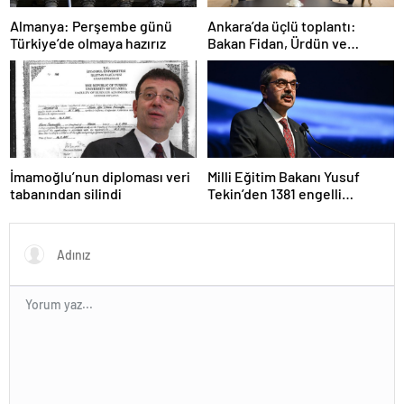
Ankara’da üçlü toplantı:
Almanya: Perşembe günü
Bakan Fidan, Ürdün ve
Türkiye’de olmaya hazırız
Suriyeli mevkidaşlarıyla
görüştü
İmamoğlu’nun diploması veri
Milli Eğitim Bakanı Yusuf
tabanından silindi
Tekin’den 1381 engelli
öğretmen atamasına ilişkin
paylaşım