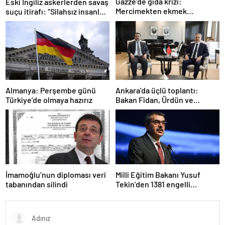
Gazze’de gıda krizi:
Eski İngiliz askerlerden savaş
Mercimekten ekmek
suçu itirafı: “Silahsız insanları
yapıyorlar
uykuda öldürdüler”
Ankara’da üçlü toplantı:
Almanya: Perşembe günü
Bakan Fidan, Ürdün ve
Türkiye’de olmaya hazırız
Suriyeli mevkidaşlarıyla
görüştü
İmamoğlu’nun diploması veri
Milli Eğitim Bakanı Yusuf
tabanından silindi
Tekin’den 1381 engelli
öğretmen atamasına ilişkin
paylaşım