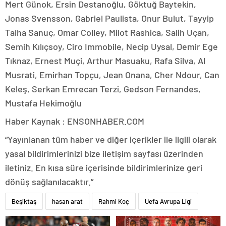
Mert Günok, Ersin Destanoğlu, Göktuğ Baytekin,
Jonas Svensson, Gabriel Paulista, Onur Bulut, Tayyip
Talha Sanuç, Omar Colley, Milot Rashica, Salih Uçan,
Semih Kılıçsoy, Ciro Immobile, Necip Uysal, Demir Ege
Tıknaz, Ernest Muçi, Arthur Masuaku, Rafa Silva, Al
Musrati, Emirhan Topçu, Jean Onana, Cher Ndour, Can
Keleş, Serkan Emrecan Terzi, Gedson Fernandes,
Mustafa Hekimoğlu
Haber Kaynak : ENSONHABER.COM
“Yayınlanan tüm haber ve diğer içerikler ile ilgili olarak
yasal bildirimlerinizi bize iletişim sayfası üzerinden
iletiniz. En kısa süre içerisinde bildirimlerinize geri
dönüş sağlanılacaktır.”
Beşiktaş
hasan arat
Rahmi Koç
Uefa Avrupa Ligi