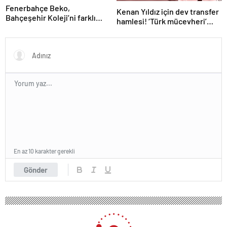
Fenerbahçe Beko,
Kenan Yıldız için dev transfer
Bahçeşehir Koleji’ni farklı
hamlesi! ‘Türk mücevheri’
yendi
diyerek bombayı
duyurdular…
En az 10 karakter gerekli
Gönder