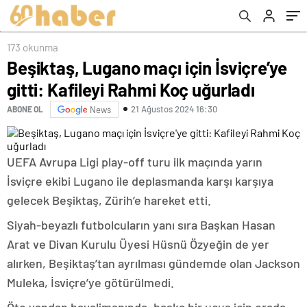
173 okunma
Beşiktaş, Lugano maçı için İsviçre’ye
gitti: Kafileyi Rahmi Koç uğurladı
21 Ağustos 2024 16:30
ABONE OL
News
UEFA Avrupa Ligi play-off turu ilk maçında yarın
İsviçre ekibi Lugano ile deplasmanda karşı karşıya
gelecek Beşiktaş, Zürih’e hareket etti.
Siyah-beyazlı futbolcuların yanı sıra Başkan Hasan
Arat ve Divan Kurulu Üyesi Hüsnü Özyeğin de yer
alırken, Beşiktaş’tan ayrılması gündemde olan Jackson
Muleka, İsviçre’ye götürülmedi.
Öte yandan havalimanında, başka bir uçuş için orada