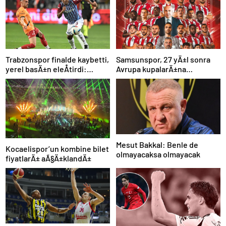
Trabzonspor finalde kaybetti,
Samsunspor, 27 yÄ±l sonra
yerel basÄ±n eleÅtirdi:
Avrupa kupalarÄ±na
“Futbol felaket, sonuÃ§
katÄ±lÄ±yor
rezalet”
Mesut Bakkal: Benle de
Kocaelispor’un kombine bilet
olmayacaksa olmayacak
fiyatlarÄ± aÃ§Ä±klandÄ±