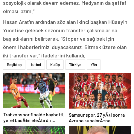
sosyolojik olarak devam edemez. Medyanın da şeffaf
olması lazım.”
Hasan Arat’ın ardından söz alan ikinci başkan Hüseyin
Yücel ise gelecek sezonun transfer çalışmalarına
başladıklarını belirterek, “Stoper ve sağ bek için
önemli haberlerimizi duyacaksınız. Bitmek üzere olan
iki transfer var.” ifadelerini kullandı.
Beşiktaş
futbol
Kulüp
Türkiye
Yön
Trabzonspor finalde kaybetti,
Samsunspor, 27 yÄ±l sonra
yerel basÄ±n eleÅtirdi:
Avrupa kupalarÄ±na
“Futbol felaket, sonuÃ§
katÄ±lÄ±yor
rezalet”