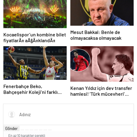
Mesut Bakkal: Benle de
Kocaelispor’un kombine bilet
olmayacaksa olmayacak
fiyatlarÄ± aÃ§Ä±klandÄ±
Fenerbahçe Beko,
Kenan Yıldız için dev transfer
Bahçeşehir Koleji’ni farklı
hamlesi! ‘Türk mücevheri’
yendi
diyerek bombayı
duyurdular…
Gönder
En az 10 karakter gerekli