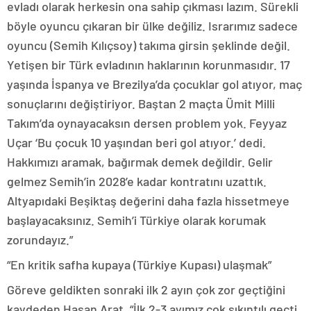
evladı olarak herkesin ona sahip çıkması lazım. Sürekli
böyle oyuncu çıkaran bir ülke değiliz. Israrımız sadece
oyuncu (Semih Kılıçsoy) takıma girsin şeklinde değil.
Yetişen bir Türk evladının haklarının korunmasıdır. 17
yaşında İspanya ve Brezilya’da çocuklar gol atıyor, maç
sonuçlarını değiştiriyor. Baştan 2 maçta Ümit Milli
Takım’da oynayacaksın dersen problem yok. Feyyaz
Uçar ‘Bu çocuk 10 yaşından beri gol atıyor.’ dedi.
Hakkımızı aramak, bağırmak demek değildir. Gelir
gelmez Semih’in 2028’e kadar kontratını uzattık.
Altyapıdaki Beşiktaş değerini daha fazla hissetmeye
başlayacaksınız. Semih’i Türkiye olarak korumak
zorundayız.”
“En kritik safha kupaya (Türkiye Kupası) ulaşmak”
Göreve geldikten sonraki ilk 2 ayın çok zor geçtiğini
kaydeden Hasan Arat, “İlk 2-3 ayımız çok sıkıntılı geçti.