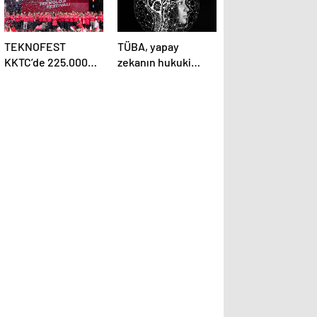
TEKNOFEST
TÜBA, yapay
KKTC’de 225.000
zekanın hukuki
kişilik dev buluşma!
boyutlarını
düzenleyeceği
sempozyumda ele
alacak