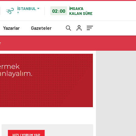
İMSAK'A
İSTANBUL
02:00
KALAN SÜRE
°
Yazarlar
Gazeteler
r
HIZLI YORUM YAP