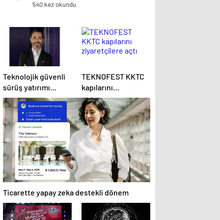
540 kez okundu
Teknolojik güvenli
TEKNOFEST KKTC
sürüş yatırımı
kapılarını
kazaları yüzde 47
ziyaretçilere açtı
azalttı
Ticarette yapay zeka destekli dönem