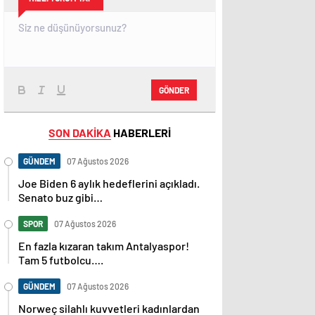
GÖNDER
SON DAKİKA
HABERLERİ
GÜNDEM
07 Ağustos 2026
Joe Biden 6 aylık hedeflerini açıkladı.
Senato buz gibi…
SPOR
07 Ağustos 2026
En fazla kızaran takım Antalyaspor!
Tam 5 futbolcu….
GÜNDEM
07 Ağustos 2026
Norweç silahlı kuvvetleri kadınlardan