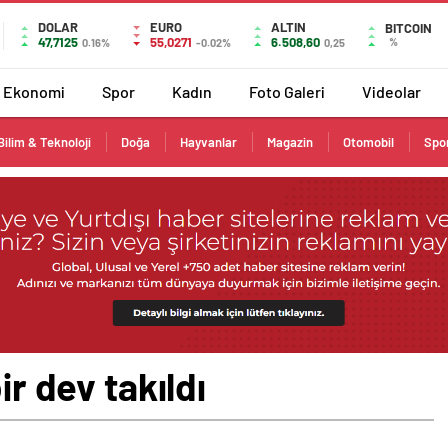
DOLAR
EURO
ALTIN
BITCOIN
47,7125
55,0271
6.508,60
%
0.16%
-0.02%
0,25
Ekonomi
Spor
Kadın
Foto Galeri
Videolar
Bilim & Teknoloji
Doğa
Hayvanlar
Magazin
Otomobil
Spo
ir dev takıldı