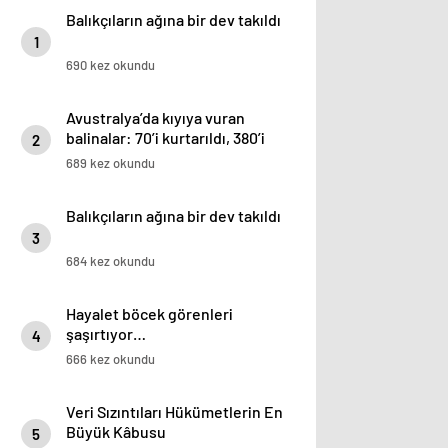
Balıkçıların ağına bir dev takıldı
1
690 kez okundu
Avustralya’da kıyıya vuran
balinalar: 70’i kurtarıldı, 380’i
2
öldü
689 kez okundu
Balıkçıların ağına bir dev takıldı
3
684 kez okundu
Hayalet böcek görenleri
şaşırtıyor…
4
666 kez okundu
Veri Sızıntıları Hükümetlerin En
Büyük Kâbusu
5