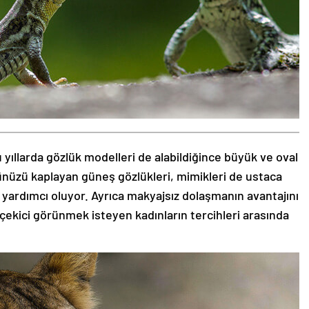
 yıllarda gözlük modelleri de alabildiğince büyük ve oval
zünüzü kaplayan güneş gözlükleri, mimikleri de ustaca
 yardımcı oluyor. Ayrıca makyajsız dolaşmanın avantajını
 çekici görünmek isteyen kadınların tercihleri arasında