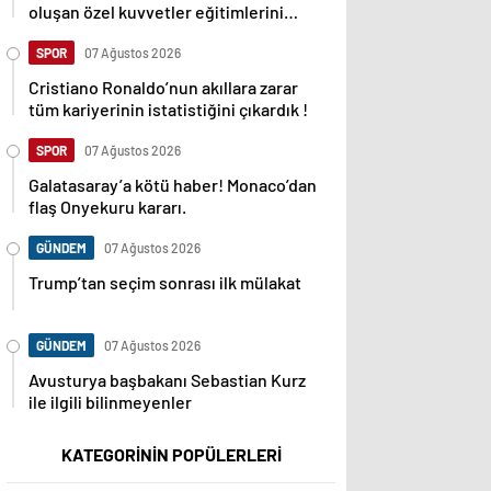
oluşan özel kuvvetler eğitimlerini
başlattı.
SPOR
07 Ağustos 2026
Cristiano Ronaldo’nun akıllara zarar
tüm kariyerinin istatistiğini çıkardık !
SPOR
07 Ağustos 2026
Galatasaray’a kötü haber! Monaco’dan
flaş Onyekuru kararı.
GÜNDEM
07 Ağustos 2026
Trump’tan seçim sonrası ilk mülakat
GÜNDEM
07 Ağustos 2026
Avusturya başbakanı Sebastian Kurz
ile ilgili bilinmeyenler
KATEGORİNİN POPÜLERLERİ