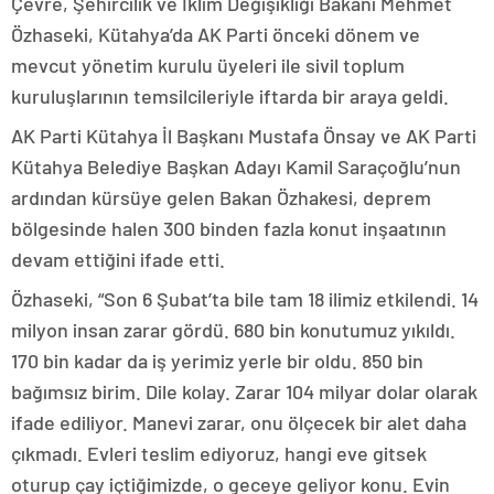
Çevre, Şehircilik ve İklim Değişikliği Bakanı Mehmet
Özhaseki, Kütahya’da AK Parti önceki dönem ve
mevcut yönetim kurulu üyeleri ile sivil toplum
kuruluşlarının temsilcileriyle iftarda bir araya geldi.
AK Parti Kütahya İl Başkanı Mustafa Önsay ve AK Parti
Kütahya Belediye Başkan Adayı Kamil Saraçoğlu’nun
ardından kürsüye gelen Bakan Özhakesi, deprem
bölgesinde halen 300 binden fazla konut inşaatının
devam ettiğini ifade etti.
Özhaseki, “Son 6 Şubat’ta bile tam 18 ilimiz etkilendi. 14
milyon insan zarar gördü. 680 bin konutumuz yıkıldı.
170 bin kadar da iş yerimiz yerle bir oldu. 850 bin
bağımsız birim. Dile kolay. Zarar 104 milyar dolar olarak
ifade ediliyor. Manevi zarar, onu ölçecek bir alet daha
çıkmadı. Evleri teslim ediyoruz, hangi eve gitsek
oturup çay içtiğimizde, o geceye geliyor konu. Evin