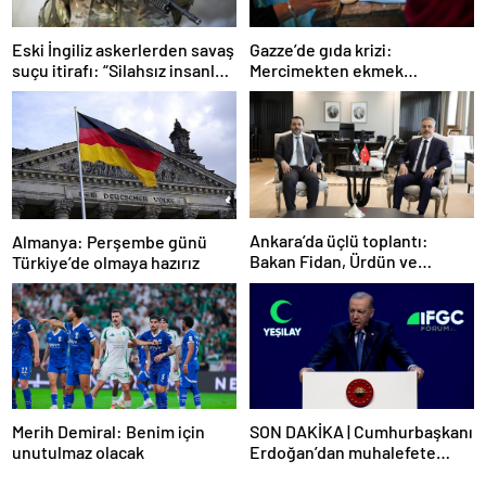
Gazze’de gıda krizi:
Eski İngiliz askerlerden savaş
Mercimekten ekmek
suçu itirafı: “Silahsız insanları
yapıyorlar
uykuda öldürdüler”
Ankara’da üçlü toplantı:
Almanya: Perşembe günü
Bakan Fidan, Ürdün ve
Türkiye’de olmaya hazırız
Suriyeli mevkidaşlarıyla
görüştü
Merih Demiral: Benim için
SON DAKİKA | Cumhurbaşkanı
unutulmaz olacak
Erdoğan’dan muhalefete
tepki: Biranın şarabın fiyatını