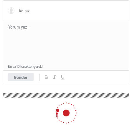
dert ettikleri kadar suyun
fiyatını dert etmiyorlar
En az 10 karakter gerekli
Gönder