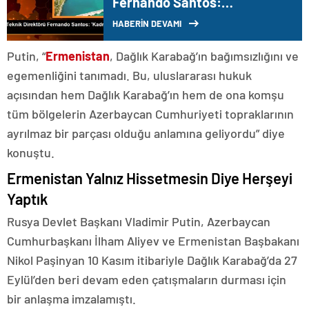
Fernando Santos:
‘Beşiktaş’ın Şu Andaki Kadro
HABERİN DEVAMI
Seviyesi Bu Büyüklüğün
Seviyesi Değil’
Putin, “
Ermenistan
, Dağlık Karabağ’ın bağımsızlığını ve
egemenliğini tanımadı. Bu, uluslararası hukuk
açısından hem Dağlık Karabağ’ın hem de ona komşu
tüm bölgelerin Azerbaycan Cumhuriyeti topraklarının
ayrılmaz bir parçası olduğu anlamına geliyordu” diye
konuştu.
Ermenistan Yalnız Hissetmesin Diye Herşeyi
Yaptık
Rusya Devlet Başkanı Vladimir Putin, Azerbaycan
Cumhurbaşkanı İlham Aliyev ve Ermenistan Başbakanı
Nikol Paşinyan 10 Kasım itibariyle Dağlık Karabağ’da 27
Eylül’den beri devam eden çatışmaların durması için
bir anlaşma imzalamıştı.