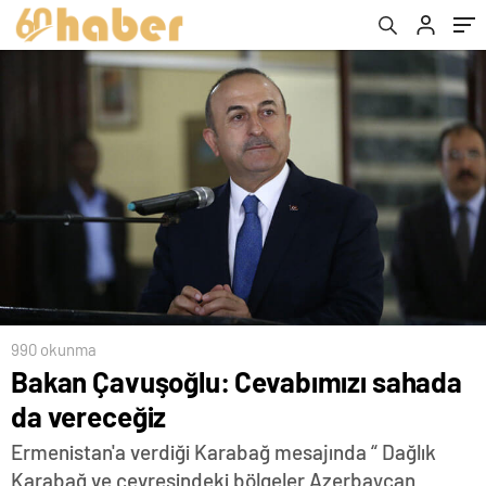
990 okunma
Bakan Çavuşoğlu: Cevabımızı sahada
da vereceğiz
Ermenistan'a verdiği Karabağ mesajında “ Dağlık
Karabağ ve çevresindeki bölgeler Azerbaycan