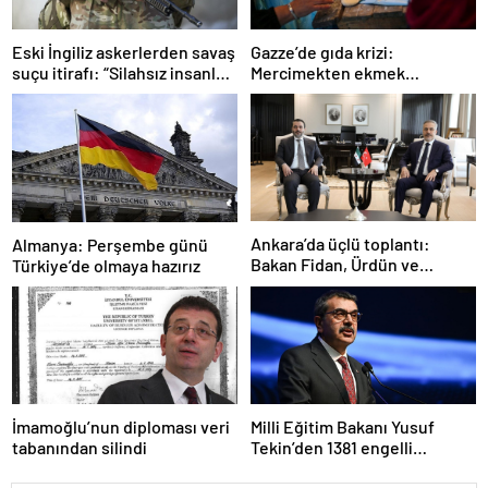
Gazze’de gıda krizi:
Eski İngiliz askerlerden savaş
Mercimekten ekmek
suçu itirafı: “Silahsız insanları
yapıyorlar
uykuda öldürdüler”
Ankara’da üçlü toplantı:
Almanya: Perşembe günü
Bakan Fidan, Ürdün ve
Türkiye’de olmaya hazırız
Suriyeli mevkidaşlarıyla
görüştü
İmamoğlu’nun diploması veri
Milli Eğitim Bakanı Yusuf
tabanından silindi
Tekin’den 1381 engelli
öğretmen atamasına ilişkin