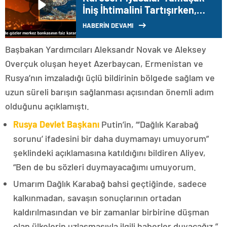
İniş İhtimalini Tartışırken,
TCMB Para Politikası
HABERİN DEVAMI
Kararları Öne Çıktı
Başbakan Yardımcıları Aleksandr Novak ve Aleksey
Overçuk oluşan heyet Azerbaycan, Ermenistan ve
Rusya’nın imzaladığı üçlü bildirinin bölgede sağlam ve
uzun süreli barışın sağlanması açısından önemli adım
olduğunu açıklamıştı.
Rusya Devlet Başkanı
Putin’in, “‘Dağlık Karabağ
sorunu’ ifadesini bir daha duymamayı umuyorum”
şeklindeki açıklamasına katıldığını bildiren Aliyev,
“Ben de bu sözleri duymayacağımı umuyorum.
Umarım Dağlık Karabağ bahsi geçtiğinde, sadece
kalkınmadan, savaşın sonuçlarının ortadan
kaldırılmasından ve bir zamanlar birbirine düşman
olan ülkelerin uzlaşmasıyla ilgili haberler duyacağız.”