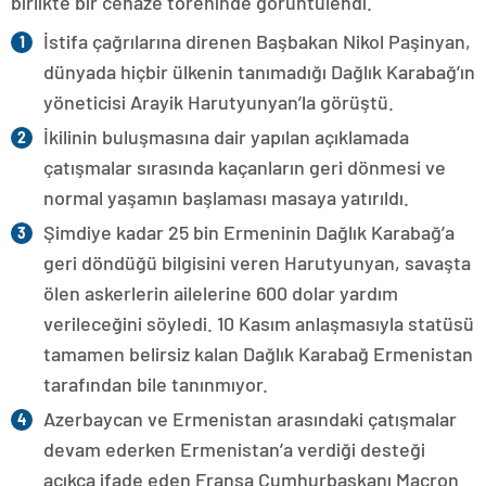
birlikte bir cenaze töreninde görüntülendi.
İstifa çağrılarına direnen Başbakan Nikol Paşinyan,
dünyada hiçbir ülkenin tanımadığı Dağlık Karabağ’ın
yöneticisi Arayik Harutyunyan’la görüştü.
İkilinin buluşmasına dair yapılan açıklamada
çatışmalar sırasında kaçanların geri dönmesi ve
normal yaşamın başlaması masaya yatırıldı.
Şimdiye kadar 25 bin Ermeninin Dağlık Karabağ’a
geri döndüğü bilgisini veren Harutyunyan, savaşta
ölen askerlerin ailelerine 600 dolar yardım
verileceğini söyledi. 10 Kasım anlaşmasıyla statüsü
tamamen belirsiz kalan Dağlık Karabağ Ermenistan
tarafından bile tanınmıyor.
Azerbaycan ve Ermenistan arasındaki çatışmalar
devam ederken Ermenistan’a verdiği desteği
açıkça ifade eden Fransa Cumhurbaşkanı Macron