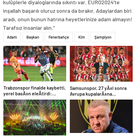
kulüplerle diyaloglarında sıkıntı var. EURO2024’te
inşallah başarılı oluruz sonra da bırakır. Adaylardan biri
aradı, onun bunun hatrına heyetlerinize adam almayın!
Tarafsız insanlar alın.”
Adam
Başkan
Fenerbahçe
Kim
Şampiyon
Trabzonspor finalde kaybetti,
Samsunspor, 27 yÄ±l sonra
yerel basÄ±n eleÅtirdi:
Avrupa kupalarÄ±na
“Futbol felaket, sonuÃ§
katÄ±lÄ±yor
rezalet”