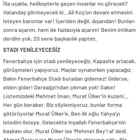
İlla uçakla, helikopterle geçen insanlar mı görecek?
Vatandaş görmeyecek ki…Ali Koç’un devam etmesini
isteyen baronlar var! İçeriden değil, dışarıdan! Bunları
sonra açarım, hem de fazlasıyla açarım! Benim intikam
derdim yok, 20 sene başkanlık yaptım.
STADI YENİLEYECEĞİZ
Fenerbahçe için stadı yenileyeceğiz. Kapasite artacak,
görüşmeleri yapıyoruz. Maçlar oynanırken yapacağız.
Bakın Fenerbahçe Stadı buradan gidemez! Giderse,
elden gider! Dereağzı’ndan çıkmak yok! Sakın!
Listemizdeki Mehmet İman; Murat Ülker’in kuzeni…
Her gün beraber. Biz söylemiyoruz, bunlar forma
götürüyorlar Murat Ülker’e. Ben ilk oğlu Yahya’yı
istedim listeye. Gelecekte inşallah Fenerbahçe’nin
başkanı olur. Murat Ülker ise ‘Mehmet Bey’i al’ dedi.
Ahmet Özokur ise Murat Ülker’in ablasının oğlu. Biz