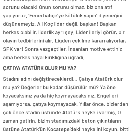
sorunu olacak! Onun sorunu olmaz, biz ona atıf
yapıyoruz. ‘Fenerbahçe’ye kötülük yapın’ diyeceğini
düşünemeyiz. Ali Koç lider değil, başkan! Başkan
herkes olabilir, liderlik ayrı şey. Lider ileriyi görür, bir
olayın tedbirlerini alır. Ligden çekilme kararı alıyorlar,
SPK var! Sonra vazgeçtiler. İnsanları motive ettiniz
ama herkes hayal kırıklığına uğradı.
ÇATIYA ATATÜRK OLUR MU YA?
Stadını adını değiştireceklerdi… Çatıya Atatürk olur
mu ya? Değerler bu kadar düşürülür mü? Ya öne
koyacaksınız ya da hiç koymayacaksınız. Engelleri
aşamıyorsa, çatıya koymayacak. Yıllar önce, bizlerden
çok önce stadın üstünde Atatürk heykeli varmış. O
zaman getirin, bizim stadımızdaki beton çıkıntıların
üstüne Atatürk’ün Kocatepe’deki heykelini koyun, bitti.