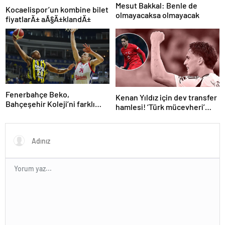
Mesut Bakkal: Benle de
Kocaelispor’un kombine bilet
olmayacaksa olmayacak
fiyatlarÄ± aÃ§Ä±klandÄ±
Fenerbahçe Beko,
Kenan Yıldız için dev transfer
Bahçeşehir Koleji’ni farklı
hamlesi! ‘Türk mücevheri’
yendi
diyerek bombayı
duyurdular…