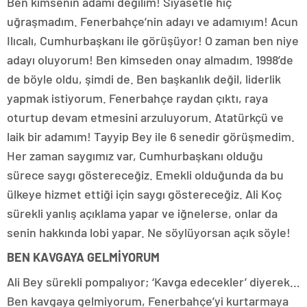
Ben kimsenin adamı değilim! Siyasetle hiç
uğraşmadım. Fenerbahçe’nin adayı ve adamıyım! Acun
Ilıcalı, Cumhurbaşkanı ile görüşüyor! O zaman ben niye
adayı oluyorum! Ben kimseden onay almadım. 1998’de
de böyle oldu, şimdi de. Ben başkanlık değil, liderlik
yapmak istiyorum. Fenerbahçe raydan çıktı, raya
oturtup devam etmesini arzuluyorum. Atatürkçü ve
laik bir adamım! Tayyip Bey ile 6 senedir görüşmedim.
Her zaman saygımız var, Cumhurbaşkanı olduğu
sürece saygı göstereceğiz. Emekli olduğunda da bu
ülkeye hizmet ettiği için saygı göstereceğiz. Ali Koç
sürekli yanlış açıklama yapar ve iğnelerse, onlar da
senin hakkında lobi yapar. Ne söylüyorsan açık söyle!
BEN KAVGAYA GELMİYORUM
Ali Bey sürekli pompalıyor; ‘Kavga edecekler’ diyerek…
Ben kavgaya gelmiyorum, Fenerbahçe’yi kurtarmaya