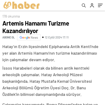
178 okunma
Artemis Hamamı Turizme
Kazandırılıyor
12 Eylül 2024 17:11
ABONE OL
News
Hatay’ın Erzin ilçesindeki Epiphaneia Antik Kenti’nde
yer alan Artemis Hamamı’nın turizme kazandırılması
için çalışmalar devam ediyor.
İssos Harabeleri olarak da bilinen antik kentteki
arkeolojik çalışmalar, Hatay Arkeoloji Müzesi
başkanlığında, Hatay Mustafa Kemal Üniversitesi
Arkeoloji Bölümü Öğretim Üyesi Doç. Dr. Banu
Özdilek’in bilimsel danışmanlığında sürüyor.
Çalışmalar kapsamında, Roma Dönemi’nden kalan ve