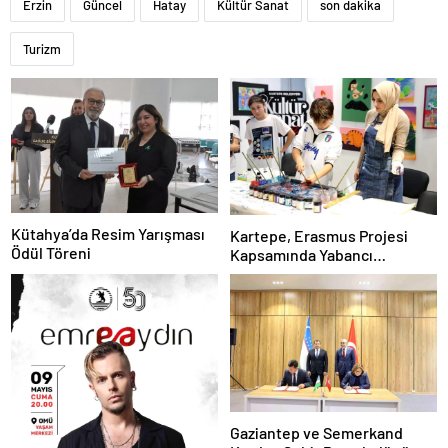
Erzin
Güncel
Hatay
Kültür Sanat
son dakika
Turizm
Kütahya’da Resim Yarışması
Kartepe, Erasmus Projesi
Ödül Töreni
Kapsamında Yabancı
Öğrencileri Ağırladı
Gaziantep ve Semerkand