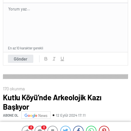
En az 10 karakter gerekli
Gönder
170 okunma
Kutlu Köyü’nde Arkeolojik Kazı
Başlıyor
12 Eylül 2024 17:11
ABONE OL
News
Artvin’in Ardanuç ilçesine bağlı Kutlu köyündeki tarihi
0
0
0
0