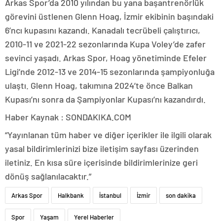
Arkas Spor’da 2010 yılından bu yana başantrenörlük
görevini üstlenen Glenn Hoag, İzmir ekibinin başındaki
6’ncı kupasını kazandı. Kanadalı tecrübeli çalıştırıcı,
2010-11 ve 2021-22 sezonlarında Kupa Voley’de zafer
sevinci yaşadı. Arkas Spor, Hoag yönetiminde Efeler
Ligi’nde 2012-13 ve 2014-15 sezonlarında şampiyonluğa
ulaştı. Glenn Hoag, takımına 2024’te önce Balkan
Kupası’nı sonra da Şampiyonlar Kupası’nı kazandırdı.
Haber Kaynak : SONDAKIKA.COM
“Yayınlanan tüm haber ve diğer içerikler ile ilgili olarak
yasal bildirimlerinizi bize iletişim sayfası üzerinden
iletiniz. En kısa süre içerisinde bildirimlerinize geri
dönüş sağlanılacaktır.”
Arkas Spor
Halkbank
İstanbul
İzmir
son dakika
Spor
Yaşam
Yerel Haberler