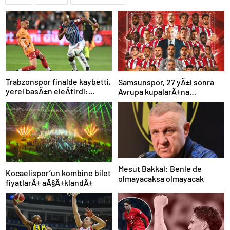
Trabzonspor finalde kaybetti,
Samsunspor, 27 yÄ±l sonra
yerel basÄ±n eleÅtirdi:
Avrupa kupalarÄ±na
“Futbol felaket, sonuÃ§
katÄ±lÄ±yor
rezalet”
Mesut Bakkal: Benle de
Kocaelispor’un kombine bilet
olmayacaksa olmayacak
fiyatlarÄ± aÃ§Ä±klandÄ±