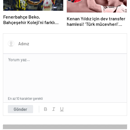
Fenerbahçe Beko,
Kenan Yıldız için dev transfer
Bahçeşehir Koleji’ni farklı
hamlesi! ‘Türk mücevheri’
yendi
diyerek bombayı
duyurdular…
En az 10 karakter gerekli
Gönder