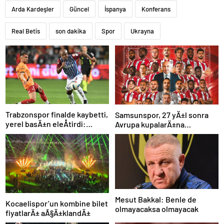
Arda Kardeşler
Güncel
İspanya
Konferans
Real Betis
son dakika
Spor
Ukrayna
Trabzonspor finalde kaybetti,
Samsunspor, 27 yÄ±l sonra
yerel basÄ±n eleÅtirdi:
Avrupa kupalarÄ±na
“Futbol felaket, sonuÃ§
katÄ±lÄ±yor
rezalet”
Mesut Bakkal: Benle de
Kocaelispor’un kombine bilet
olmayacaksa olmayacak
fiyatlarÄ± aÃ§Ä±klandÄ±