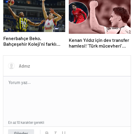
Fenerbahçe Beko,
Kenan Yıldız için dev transfer
Bahçeşehir Koleji’ni farklı
hamlesi! ‘Türk mücevheri’
yendi
diyerek bombayı
duyurdular…
En az 10 karakter gerekli
Gönder