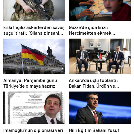
Gazze’de gıda krizi:
Eski İngiliz askerlerden savaş
Mercimekten ekmek
suçu itirafı: “Silahsız insanları
yapıyorlar
uykuda öldürdüler”
Ankara’da üçlü toplantı:
Almanya: Perşembe günü
Bakan Fidan, Ürdün ve
Türkiye’de olmaya hazırız
Suriyeli mevkidaşlarıyla
görüştü
İmamoğlu’nun diploması veri
Milli Eğitim Bakanı Yusuf