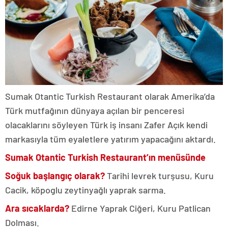
Sumak Otantic Turkish Restaurant olarak Amerika’da
Türk mutfağının dünyaya açılan bir penceresi
olacaklarını söyleyen Türk iş insanı Zafer Açık kendi
markasıyla tüm eyaletlere yatırım yapacağını aktardı.
Sumak Otantic Turkish Restaurant’ın menüsünde
Soğuk başlangıç olarak?
Tarihi levrek turşusu, Kuru
Cacik, köpoglu zeytinyağlı yaprak sarma.
Ara sıcaklarda?
Edirne Yaprak Ciğeri, Kuru Patlican
Dolması.