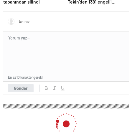
tabanından silindi
Tekin’den 1381 engelli
öğretmen atamasına ilişkin
paylaşım
En az 10 karakter gerekli
Gönder
192 okunma
CHP’nin ekonomi kurmayları Bakan