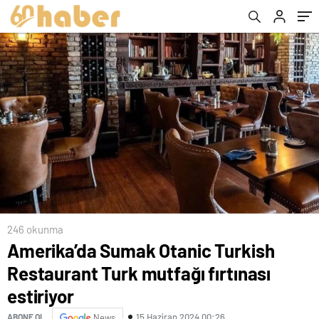
başlıkları
246 okunma
Amerika’da Sumak Otanic Turkish
Restaurant Turk mutfağı fırtınası
estiriyor
15 Haziran 2024 00:26
ABONE OL
News