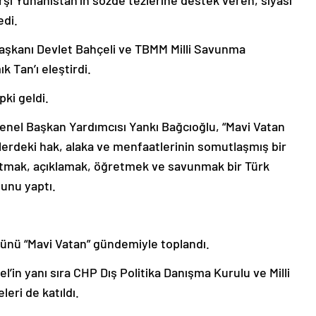
karşı Yunanistan’ın sözde tezlerine destek veren, siyasi
edi.
 Başkanı Devlet Bahçeli ve TBMM Milli Savunma
 Tan’ı eleştirdi.
pki geldi.
enel Başkan Yardımcısı Yankı Bağcıoğlu, “Mavi Vatan
lerdeki hak, alaka ve menfaatlerinin somutlaşmış bir
latmak, açıklamak, öğretmek ve savunmak bir Türk
unu yaptı.
ünü “Mavi Vatan” gündemiyle toplandı.
’in yanı sıra CHP Dış Politika Danışma Kurulu ve Milli
leri de katıldı.