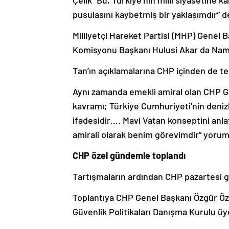
Çelik “Bu, Türkiye’nin milli siyasetine 
pusulasını kaybetmiş bir yaklaşımdır” d
Milliyetçi Hareket Partisi (MHP) Genel
Komisyonu Başkanı Hulusi Akar da Namık
Tan’ın açıklamalarına CHP içinden de te
Aynı zamanda emekli amiral olan CHP G
kavramı; Türkiye Cumhuriyeti’nin deniz
ifadesidir…. Mavi Vatan konseptini an
amirali olarak benim görevimdir” yorum
CHP özel gündemle toplandı
Tartışmaların ardından CHP pazartesi g
Toplantıya CHP Genel Başkanı Özgür Özel
Güvenlik Politikaları Danışma Kurulu üye