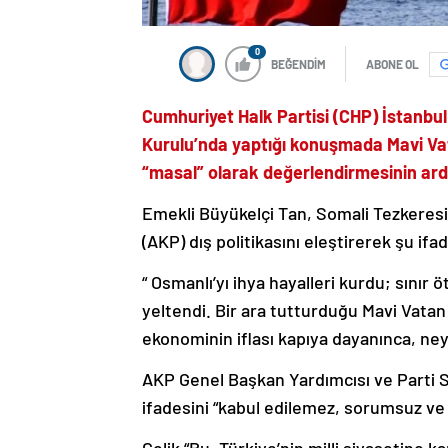
0
BEĞENDİM
ABONE OL
Cumhuriyet Halk Partisi (CHP) İstanbu
Kurulu’nda yaptığı konuşmada Mavi Vatan
“masal” olarak değerlendirmesinin ard
Emekli Büyükelçi Tan, Somali Tezkeresi
(AKP) dış politikasını eleştirerek şu ifad
“ Osmanlı’yı ihya hayalleri kurdu; sınır
yeltendi. Bir ara tutturduğu Mavi Vatan
ekonominin iflası kapıya dayanınca, neys
AKP Genel Başkan Yardımcısı ve Parti 
ifadesini “kabul edilemez, sorumsuz ve 