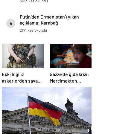
3183 kez okundu
Putin’den Ermenistan’ı yıkan
açıklama: Karabağ
5
Azerbaycan’ın ayrılmaz bir
2171 kez okundu
parçasıdır!
Eski İngiliz
Gazze’de gıda krizi:
askerlerden savaş
Mercimekten
suçu itirafı:
ekmek yapıyorlar
“Silahsız insanları
uykuda öldürdüler”