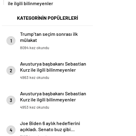
ile ilgili bilinmeyenler
KATEGORİNİN POPÜLERLERİ
Trump’tan seçim sonrası ilk
mülakat
1
8094 kez okundu
Avusturya başbakanı Sebastian
Kurz ile ilgili bilinmeyenler
2
4963 kez okundu
Avusturya başbakanı Sebastian
Kurz ile ilgili bilinmeyenler
3
4953 kez okundu
Joe Biden 6 aylık hedeflerini
açıkladı. Senato buz gibi…
4