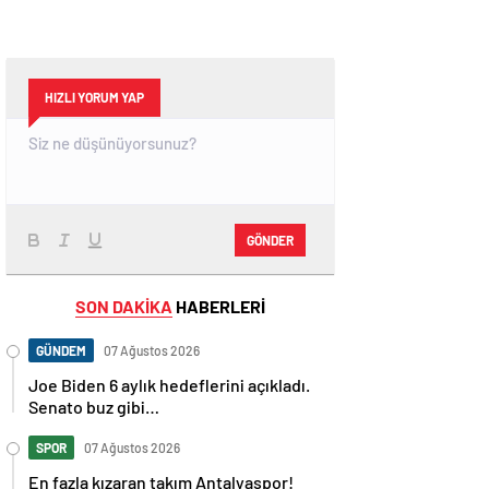
HIZLI YORUM YAP
GÖNDER
SON DAKİKA
HABERLERİ
GÜNDEM
07 Ağustos 2026
Joe Biden 6 aylık hedeflerini açıkladı.
Senato buz gibi…
SPOR
07 Ağustos 2026
En fazla kızaran takım Antalyaspor!