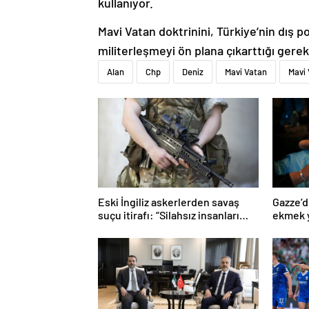
kullanıyor.
Mavi Vatan doktrinini, Türkiye’nin dış po
militerleşmeyi ön plana çıkarttığı gerek
Alan
Chp
Deniz
Mavi Vatan
Mavi 
Eski İngiliz askerlerden savaş
Gazze’d
suçu itirafı: “Silahsız insanları
ekmek y
uykuda öldürdüler”