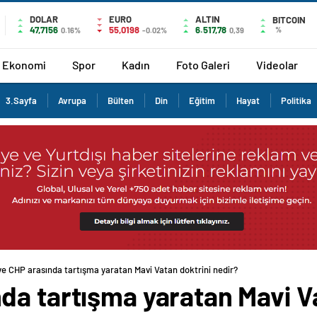
DOLAR
EURO
ALTIN
BITCOIN
47,7156
55,0198
6.517,78
%
0.16%
-0.02%
0,39
Ekonomi
Spor
Kadın
Foto Galeri
Videolar
3.Sayfa
Avrupa
Bülten
Din
Eğitim
Hayat
Politika
e CHP arasında tartışma yaratan Mavi Vatan doktrini nedir?
da tartışma yaratan Mavi Va