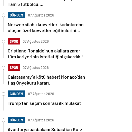
Tam 5 futbolcu….
GÜNDEM
07 Ağustos 2026
Norweç silahlı kuvvetleri kadınlardan
oluşan özel kuvvetler eğitimlerini
başlattı.
SPOR
07 Ağustos 2026
Cristiano Ronaldo’nun akıllara zarar
tüm kariyerinin istatistiğini çıkardık !
SPOR
07 Ağustos 2026
Galatasaray’a kötü haber! Monaco’dan
flaş Onyekuru kararı.
GÜNDEM
07 Ağustos 2026
Trump’tan seçim sonrası ilk mülakat
GÜNDEM
07 Ağustos 2026
Avusturya başbakanı Sebastian Kurz