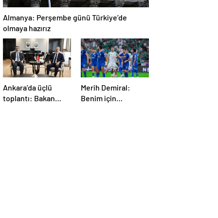
Almanya: Perşembe günü Türkiye’de
olmaya hazırız
Ankara’da üçlü
Merih Demiral:
toplantı: Bakan
Benim için
Fidan, Ürdün ve
unutulmaz olacak
Suriyeli
mevkidaşlarıyla
görüştü