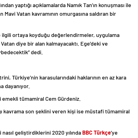
rdından yaptığı açıklamalarda Namık Tan’ın konuşması ile
dan Mavi Vatan kavramının omurgasına saldıran bir
ile ilgili ortaya koyduğu değerlendirmeler, uygulama
 Vatan diye bir alan kalmayacaktı. Ege’deki ve
ybedecektik” dedi.
ini, Türkiye’nin karasularındaki haklarının en az kara
na dayanıyor.
işi emekli tümamiral Cem Gürdeniz.
ığı kavrama son şeklini veren kişi ise müstafi tümamiral
nasıl geliştirdiklerini 2020 yılında
BBC Türkçe
’ye