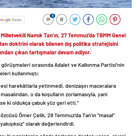
0
News
l Milletvekili Namık Tan’ın, 27 Temmuz’da TBMM Genel
 doktrini olarak bilenen dış politika stratejisini
ından çıkan tartışmalar devam ediyor.
 görüşmeleri sırasında Adalet ve Kalkınma Partisi’nin
eleri kullanmıştı:
 ötesi harekâtlarla yetinmedi, denizaşırı maceralara
 masalından, o da koşulların zorlamasıyla, yani
e ki oldukça çabuk yüz geri etti.”
Sözcüsü Ömer Çelik, 28 Temmuz’da Tan’ın “masal”
yakışıksız” olarak değerlendirdi.