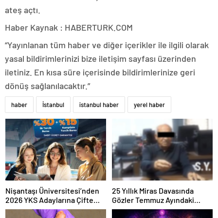
ateş açtı.
Haber Kaynak : HABERTURK.COM
“Yayınlanan tüm haber ve diğer içerikler ile ilgili olarak
yasal bildirimlerinizi bize iletişim sayfası üzerinden
iletiniz. En kısa süre içerisinde bildirimlerinize geri
dönüş sağlanılacaktır.”
haber
İstanbul
istanbul haber
yerel haber
Nişantaşı Üniversitesi’nden
25 Yıllık Miras Davasında
2026 YKS Adaylarına Çifte
Gözler Temmuz Ayındaki
Güvence: Sabit Ücret ve
Karar Duruşmasına Çevrildi