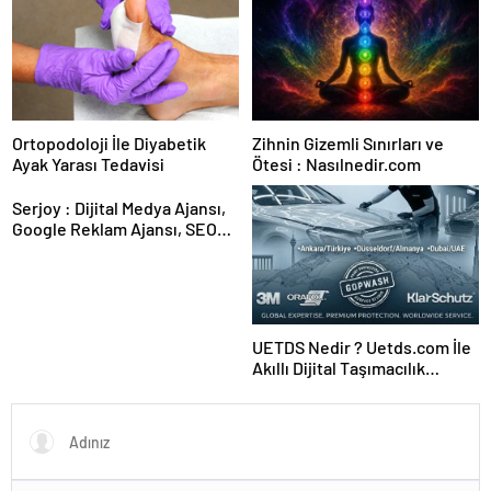
Kesintisiz Burs
Ortopodoloji İle Diyabetik
Zihnin Gizemli Sınırları ve
Ayak Yarası Tedavisi
Ötesi : Nasılnedir.com
Serjoy : Dijital Medya Ajansı,
Google Reklam Ajansı, SEO
Ajansı ve Web Tasarım Ajansı
UETDS Nedir ? Uetds.com İle
Akıllı Dijital Taşımacılık
Yazılımı