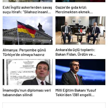
Gazze’de gıda krizi:
Eski İngiliz askerlerden savaş
Mercimekten ekmek
suçu itirafı: “Silahsız insanları
yapıyorlar
uykuda öldürdüler”
Ankara’da üçlü toplantı:
Almanya: Perşembe günü
Bakan Fidan, Ürdün ve
Türkiye’de olmaya hazırız
Suriyeli mevkidaşlarıyla
görüştü
İmamoğlu’nun diploması veri
Milli Eğitim Bakanı Yusuf
tabanından silindi
Tekin’den 1381 engelli
öğretmen atamasına ilişkin
paylaşım