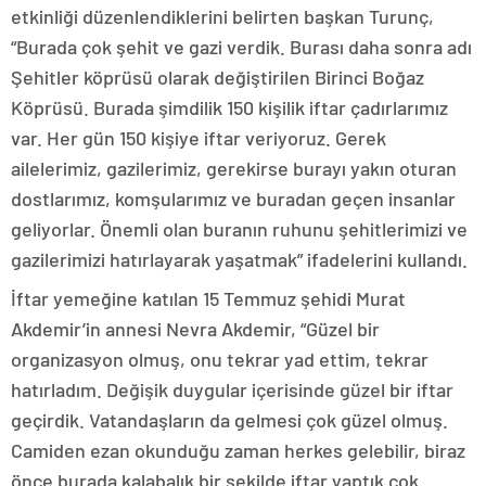
etkinliği düzenlendiklerini belirten başkan Turunç,
“Burada çok şehit ve gazi verdik. Burası daha sonra adı
Şehitler köprüsü olarak değiştirilen Birinci Boğaz
Köprüsü. Burada şimdilik 150 kişilik iftar çadırlarımız
var. Her gün 150 kişiye iftar veriyoruz. Gerek
ailelerimiz, gazilerimiz, gerekirse burayı yakın oturan
dostlarımız, komşularımız ve buradan geçen insanlar
geliyorlar. Önemli olan buranın ruhunu şehitlerimizi ve
gazilerimizi hatırlayarak yaşatmak” ifadelerini kullandı.
İftar yemeğine katılan 15 Temmuz şehidi Murat
Akdemir’in annesi Nevra Akdemir, “Güzel bir
organizasyon olmuş, onu tekrar yad ettim, tekrar
hatırladım. Değişik duygular içerisinde güzel bir iftar
geçirdik. Vatandaşların da gelmesi çok güzel olmuş.
Camiden ezan okunduğu zaman herkes gelebilir, biraz
önce burada kalabalık bir şekilde iftar yaptık çok